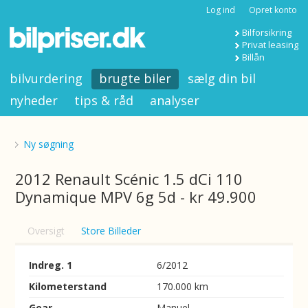
Log ind
Opret konto
Bilforsikring
Privat leasing
Billån
bilvurdering
brugte biler
sælg din bil
nyheder
tips & råd
analyser
Ny søgning
2012 Renault Scénic 1.5 dCi 110
Dynamique MPV 6g 5d - kr 49.900
Oversigt
Store Billeder
Indreg. 1
6/2012
Kilometerstand
170.000 km
Gear
Manuel