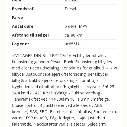
Brændstof
Diesel
Farve
Antal døre
5 døre, MPV
Afstand til sælger
ca. 80 km
Lager nr.
ac656f1d
✅VI TAGER DIN BIL I BYTTE✅ ⭐ Vi tilbyder attraktiv
finansiering gennem Resurs Bank. Finansiering tilbydes
med eller uden udbetaling. Kontakt os for et tilbud. ⭐ ⭐ Vi
tilbyder AutoConcept ejerskifteforsikring, der tilbyder
billig & attraktiv ejerskifteforsikringer for at øge
trygheden ved dit bilkøb.⭐ ✅Highlights: - Nysynet 6/6-25 -
24,4 km/l - 1420 KR./ halvårligt - Fuld servicebog -
Tandremskiftet ved 114.000km 16" aluminiumsfælge,
Cruise control, 3-punktsseler ved alle sæder, ABS-
bremser, BAS, EBD, Fjernbetjent centrallås, Forsæder m.
varme, ESP m. ASR, Tågeforlygter, Højdejusterbart
førersæde, Nakkestøtter ved alle sæder, Selealarm,