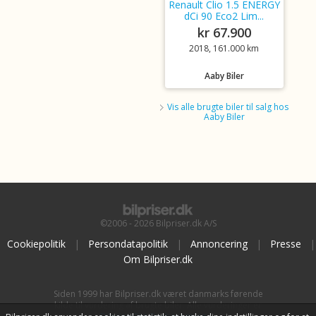
Renault Clio 1.5 ENERGY
dCi 90 Eco2 Lim...
kr 67.900
2018, 161.000 km
Aaby Biler
Vis alle brugte biler til salg hos
Aaby Biler
©2006 - 2026 Bilpriser.dk A/S
Cookiepolitik
|
Persondatapolitik
|
Annoncering
|
Presse
|
Om Bilpriser.dk
Siden 1999 har Bilpriser.dk været danmarks førende
kilde til vurdering af brugte biler. Alle vurderinger er