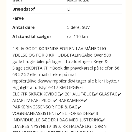
Brændstof
El
Farve
Antal døre
5 døre, SUV
Afstand til sælger
ca. 110 km
" BLIV GODT KØRENDE FOR EN LAV MÅNEDLIG
YDELSE OG FOR 0 KR I UDBETALINGAltid Over 500
gode brugte biler på lager – to afdelinger i Køge &
SlagelseKONTAKT: *Book din prøvekørsel på telefon 56
63 52 52 eller mail direkte på mail -
mpbiler@live.dkwww.mpbiler.dkVi tager alle biler i bytte.⭐
Highlight af udstyr ⭐417 KM OPGIVET
ELEKTRISKRÆKKEVIDDE✔️ 20" ALUFÆLGE✔️ GLASTAG✔️
ADAPTIV FARTPILOT✔️ BAKKAMERA✔️
PARKERINGSSENSOR FOR & BAG✔️
VOGNBANEASSISTENT✔️ EL-FORSÆDER✔️ 3
INDIVIDUELLE SÆDER I BAG MED JUSTERING✔️
LEVERES NYSYNET⚡️ 390,-KR HALVÅRLIG I GRØN