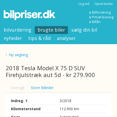
Log ind
Opret konto
Bilforsikring
Privat leasing
Billån
bilvurdering
brugte biler
sælg din bil
nyheder
tips & råd
analyser
Ny søgning
2018 Tesla Model X 75 D SUV
Firehjulstræk aut 5d - kr 279.900
Oversigt
Store Billeder
Indreg. 1
3/2018
Kilometerstand
112.900 km
Gear
Automatisk