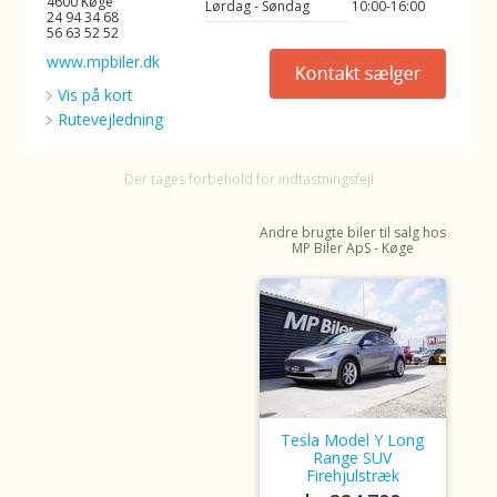
4600 Køge
Lørdag - Søndag
10:00-16:00
24 94 34 68
56 63 52 52
www.mpbiler.dk
Vis på kort
Rutevejledning
Der tages forbehold for indtastningsfejl
Andre brugte biler til salg hos
MP Biler ApS - Køge
Tesla Model Y Long
Range SUV
Firehjulstræk