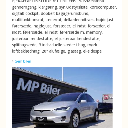
EJERAFGIFTINKLUDERET I BILENS PRIS:Mekanisk
gennemgang, klargøring, syn.Udstyrsliste: kørecomputer,
digitalt cockpit, dobbelt bagagerumsbund,
multifunktionsrat, læderrat, dellæderindtræk, højdejust.
førersæde, højdejust. forsæder, el indst. forsæder, el
indst. førersæde, el indst. førersæde m. memory,
justerbar lændestøtte, el-justerbar lændestøtte,
splitbagsæde, 3 individuelle sæder i bag, mørk
loftbeklædning, 20" alufælge, glastag, el-sidespe
Gem bilen