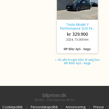
Tesla Model Y
Performance SUV Fir...
kr 329.900
2024, 73.000 km
MP Biler ApS - Køge
Vis alle brugte biler til salg hos
MP Biler ApS - Køge
©2006 - 2026 Bilpriser.dk A/S
Cookiepolitik
|
Persondatapolitik
|
Annoncering
|
Presse
|