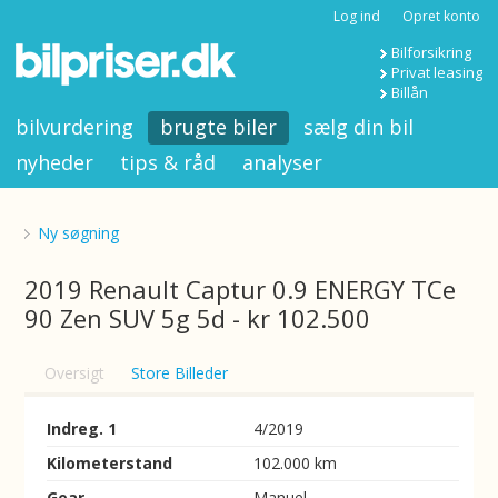
Log ind
Opret konto
Bilforsikring
Privat leasing
Billån
bilvurdering
brugte biler
sælg din bil
nyheder
tips & råd
analyser
Ny søgning
2019 Renault Captur 0.9 ENERGY TCe
90 Zen SUV 5g 5d - kr 102.500
Oversigt
Store Billeder
Indreg. 1
4/2019
Kilometerstand
102.000 km
Gear
Manuel