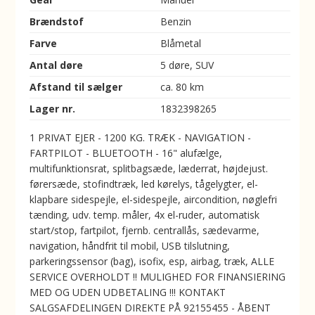
Brændstof
Benzin
Farve
Blåmetal
Antal døre
5 døre, SUV
Afstand til sælger
ca. 80 km
Lager nr.
1832398265
1 PRIVAT EJER - 1200 KG. TRÆK - NAVIGATION -
FARTPILOT - BLUETOOTH - 16" alufælge,
multifunktionsrat, splitbagsæde, læderrat, højdejust.
førersæde, stofindtræk, led kørelys, tågelygter, el-
klapbare sidespejle, el-sidespejle, aircondition, nøglefri
tænding, udv. temp. måler, 4x el-ruder, automatisk
start/stop, fartpilot, fjernb. centrallås, sædevarme,
navigation, håndfrit til mobil, USB tilslutning,
parkeringssensor (bag), isofix, esp, airbag, træk, ALLE
SERVICE OVERHOLDT !! MULIGHED FOR FINANSIERING
MED OG UDEN UDBETALING !!! KONTAKT
SALGSAFDELINGEN DIREKTE PÅ 92155455 - ÅBENT