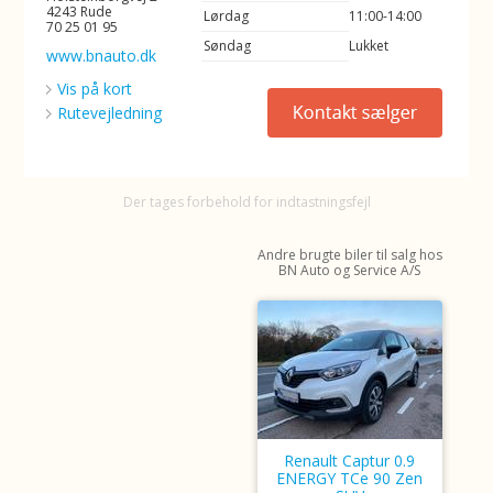
4243 Rude
Lørdag
11:00-14:00
70 25 01 95
Søndag
Lukket
www.bnauto.dk
Vis på kort
Rutevejledning
Der tages forbehold for indtastningsfejl
Andre brugte biler til salg hos
BN Auto og Service A/S
Renault Captur 0.9
ENERGY TCe 90 Zen