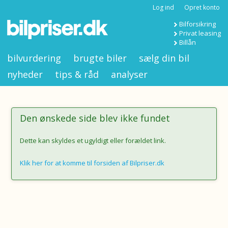
Log ind
Opret konto
Bilforsikring
Privat leasing
Billån
bilvurdering
brugte biler
sælg din bil
nyheder
tips & råd
analyser
Den ønskede side blev ikke fundet
Dette kan skyldes et ugyldigt eller forældet link.
Klik her for at komme til forsiden af Bilpriser.dk