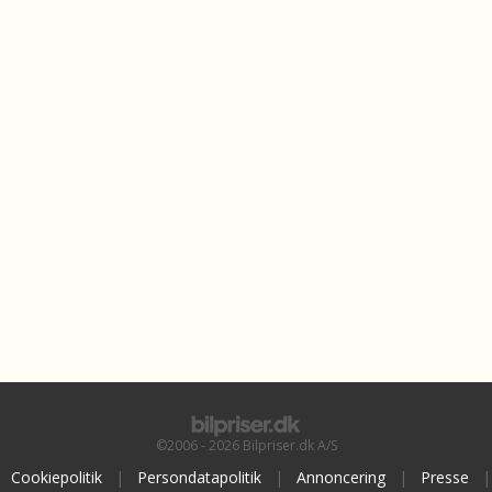
©2006 - 2026 Bilpriser.dk A/S
Cookiepolitik
|
Persondatapolitik
|
Annoncering
|
Presse
|