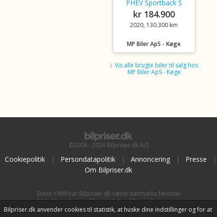
PHEV Sportback S
kr 184.900
2020, 130.300 km
MP Biler ApS - Køge
Vis alle brugte biler til salg hos
MP Biler ApS - Køge
©2006 - 2026 Bilpriser.dk A/S
Cookiepolitik
|
Persondatapolitik
|
Annoncering
|
Presse
|
Om Bilpriser.dk
Siden 1999 har Bilpriser.dk været danmarks førende
kilde til vurdering af brugte biler. Alle vurderinger er
baseret på
BilpriserPro Prisberegning
, bilbranchens
Bilpriser.dk anvender cookies til statistik, at huske dine indstillinger og for at
uafhængige værktøj til bilvurdering.