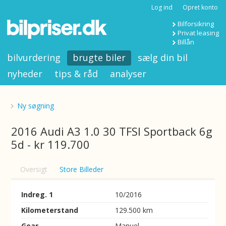
Log ind
Opret konto
Bilforsikring
Privat leasing
Billån
bilvurdering
brugte biler
sælg din bil
nyheder
tips & råd
analyser
Ny søgning
2016 Audi A3 1.0 30 TFSI Sportback 6g
5d - kr 119.700
Oversigt
Store Billeder
Indreg. 1
10/2016
Kilometerstand
129.500 km
Gear
Manuel