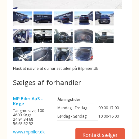
Husk at nævne at du har set bilen på Bilpriser.dk
Sælges af forhandler
MP Biler ApS -
Åbningstider
Køge
Mandag - Fredag
09:00-17:00
Tangmosevej 100
4600 Køge
Lørdag - Søndag
10:00-16:00
24 94 34 68
56 63 52 52
www.mpbiler.dk