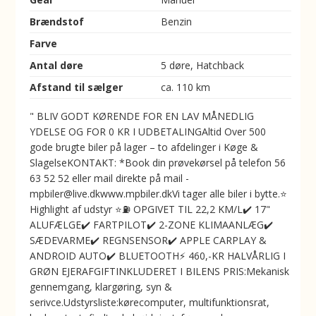
Brændstof
Benzin
Farve
Antal døre
5 døre, Hatchback
Afstand til sælger
ca. 110 km
" BLIV GODT KØRENDE FOR EN LAV MÅNEDLIG
YDELSE OG FOR 0 KR I UDBETALINGAltid Over 500
gode brugte biler på lager – to afdelinger i Køge &
SlagelseKONTAKT: *Book din prøvekørsel på telefon 56
63 52 52 eller mail direkte på mail -
mpbiler@live.dkwww.mpbiler.dkVi tager alle biler i bytte.⭐
Highlight af udstyr ⭐⛽️ OPGIVET TIL 22,2 KM/L✔️ 17"
ALUFÆLGE✔️ FARTPILOT✔️ 2-ZONE KLIMAANLÆG✔️
SÆDEVARME✔️ REGNSENSOR✔️ APPLE CARPLAY &
ANDROID AUTO✔️ BLUETOOTH⚡️ 460,-KR HALVÅRLIG I
GRØN EJERAFGIFTINKLUDERET I BILENS PRIS:Mekanisk
gennemgang, klargøring, syn &
serivce.Udstyrsliste:kørecomputer, multifunktionsrat,