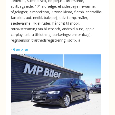
læderrat, stofindtræk, højdejust. førersæde,
splitbagsæde, 17" alufælge, el-sidespejle m/varme,
tågelygter, aircondition, 2 zone klima, fjernb. centrallås,
fartpilot, aut. nedbl. bakspejl, udv. temp. måler,
sædevarme, 4x el-ruder, håndfrit til mobil,
musikstreaming via bluetooth, android auto, apple
carplay, usb-a tilslutning, parkeringssensor (bag),
regnsensor, træthedsregistrering, isofix, a
Gem bilen