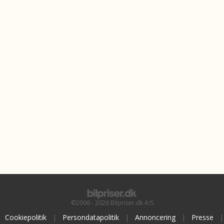
©2006 - 2026 Bilpriser.dk A/S
Cookiepolitik
|
Persondatapolitik
|
Annoncering
|
Presse
|