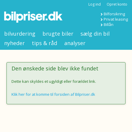
Log ind
Opret konto
Bilforsikring
Privat leasing
Billån
bilvurdering
brugte biler
sælg din bil
nyheder
tips & råd
analyser
Den ønskede side blev ikke fundet
Dette kan skyldes et ugyldigt eller forældet link.
Klik her for at komme til forsiden af Bilpriser.dk