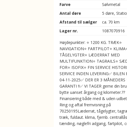
Farve
Sølvmetal
Antal døre
5 døre, Stati
Afstand til sælger
ca. 70 km
Lager nr.
1087070916
Højdepunkter: ⭐ 1200 KG. TRÆK⭐
NAVIGATION⭐ FARTPILOT⭐ KLIMA
TÅGELYGTER⭐ LÆDERRAT MED
MULTIFUNKTION⭐ TAGRAILS⭐ SÆ
FOR⭐ ISOFIX⭐ FIN SERVICE HISTORI
SERVICE INDEN LEVERING✅ BILEN 
04-11-2025✅ DER ER 3 MÅNEDERS
GARANTI !!✅ VI TAGER gerne din brugt
bytte uanset årgang og kilometer.??
Finansiering både med & uden udbet
Ring og aftal fremvisning på
70250195Læderrat, tågelygter, tagræ
træk, fuldaut. klima, fjernb. centrallås
tænding, nøglefri adgang, fartpilot, c