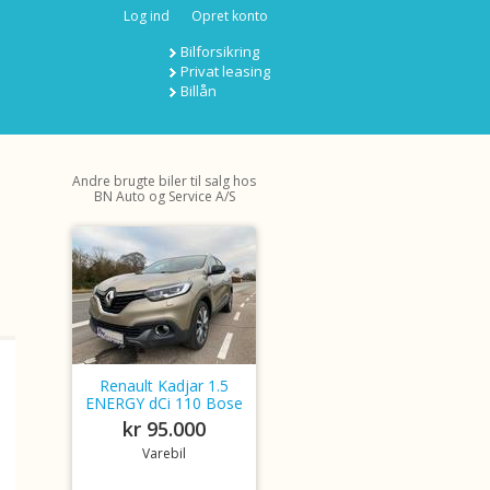
Log ind
Opret konto
Bilforsikring
Privat leasing
Billån
Andre brugte biler til salg hos
BN Auto og Service A/S
Renault Kadjar 1.5
ENERGY dCi 110 Bose
kr 95.000
Varebil