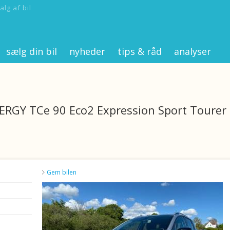
alg af bil
sælg din bil
nyheder
tips & råd
analyser
NERGY TCe 90 Eco2 Expression Sport Tourer
Gem bilen