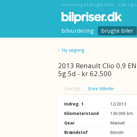
Vurdering af brugte biler - Køb og s
bilvurdering
brugte biler
Ny søgning
2013 Renault Clio 0.9 E
5g 5d - kr 62.500
Oversigt
Store Billeder
Indreg. 1
12/2013
Kilometerstand
136.000 km
Gear
Manuel
Brændstof
Benzin