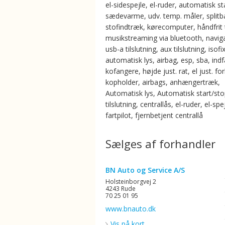
el-sidespejle, el-ruder, automatisk st
sædevarme, udv. temp. måler, split
stofindtræk, kørecomputer, håndfrit t
musikstreaming via bluetooth, naviga
usb-a tilslutning, aux tilslutning, isofix
automatisk lys, airbag, esp, sba, ind
kofangere, højde just. rat, el just. for
kopholder, airbags, anhængertræk,
Automatisk lys, Automatisk start/st
tilslutning, centrallås, el-ruder, el-spe
fartpilot, fjernbetjent centrallå
Sælges af forhandler
BN Auto og Service A/S
Holsteinborgvej 2
4243 Rude
70 25 01 95
www.bnauto.dk
Vis på kort