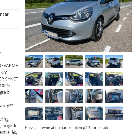
oncar
⭐
DEVARME
K??️
ER SYNET
 100%
e bil i
aling??
ling,
, nøglefri
Husk at nævne at du har set bilen på Bilpriser.dk
entrallås,