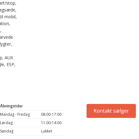
art/stop,
bagsæde,
il mobil,
tion,
,
farvede
lygter,
op, AUX
jle, ESP,
Åbningstider
Mandag - Fredag
08:00-17:00
Lørdag
11:00-14:00
Søndag
Lukket