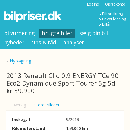
Log ind
Opret konto
Bilforsikring
Privat leasing
Billån
bilvurdering
brugte biler
sælg din bil
nyheder
tips & råd
analyser
Ny søgning
2013 Renault Clio 0.9 ENERGY TCe 90
Eco2 Dynamique Sport Tourer 5g 5d -
kr 59.900
Oversigt
Store Billeder
Indreg. 1
9/2013
Kilometerstand
159.000 km