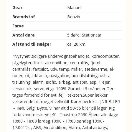
Gear
Manuel
Brændstof
Benzin
Farve
Antal døre
5 døre, Stationcar
Afstand til sælger
ca. 20 km
"Nysynet .tidligere undervognsbehandlet, kørecomputer,
tågelygter, træk, aircondition, centrallås, fjernb.
centrallås, fartpilot, udv. temp. måler, sædevarme, el-
ruder, cd, cd/radio, navigation, aux tilslutning, usb-a
tilslutning, alarm, isofix, airbag, antispin, esp, 1 ejer,
service ok, servo,Vi gir 100% Garanti i 3 måneder.Der
tages forbehold for evt. fejl i teksten.Super lækker
velkørende bil, meget velholdt Kører perfekt-- JNR BILER
-- Køb, Salg, Bytte. Vi har altid 50-55 biler på lager. Kig
forbi vandmestervej 40 . Taastrup 2630 Åbent alle dage
10:00 - 18:00 lørdag 10:00 - 17:00 søndag 10:00-
17:00"">, , ABS, Aircondition, Alarm, Antal airbags,