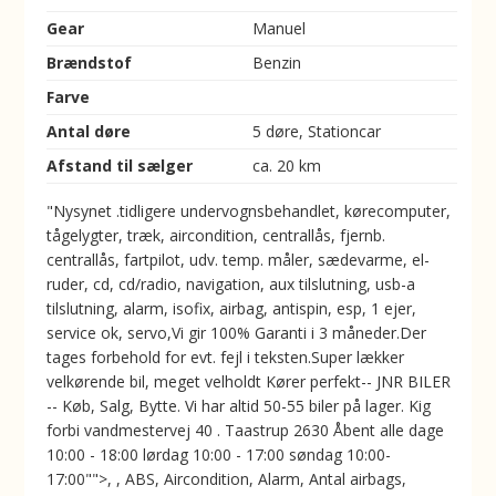
Gear
Manuel
Brændstof
Benzin
Farve
Antal døre
5 døre, Stationcar
Afstand til sælger
ca. 20 km
"Nysynet .tidligere undervognsbehandlet, kørecomputer,
tågelygter, træk, aircondition, centrallås, fjernb.
centrallås, fartpilot, udv. temp. måler, sædevarme, el-
ruder, cd, cd/radio, navigation, aux tilslutning, usb-a
tilslutning, alarm, isofix, airbag, antispin, esp, 1 ejer,
service ok, servo,Vi gir 100% Garanti i 3 måneder.Der
tages forbehold for evt. fejl i teksten.Super lækker
velkørende bil, meget velholdt Kører perfekt-- JNR BILER
-- Køb, Salg, Bytte. Vi har altid 50-55 biler på lager. Kig
forbi vandmestervej 40 . Taastrup 2630 Åbent alle dage
10:00 - 18:00 lørdag 10:00 - 17:00 søndag 10:00-
17:00"">, , ABS, Aircondition, Alarm, Antal airbags,