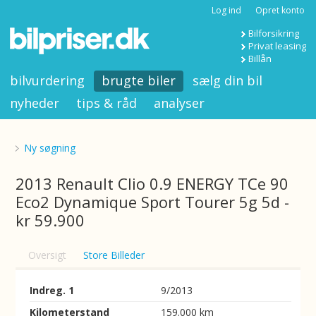
Log ind
Opret konto
Bilforsikring
Privat leasing
Billån
bilvurdering
brugte biler
sælg din bil
nyheder
tips & råd
analyser
Ny søgning
2013 Renault Clio 0.9 ENERGY TCe 90
Eco2 Dynamique Sport Tourer 5g 5d -
kr 59.900
Oversigt
Store Billeder
Indreg. 1
9/2013
Kilometerstand
159.000 km