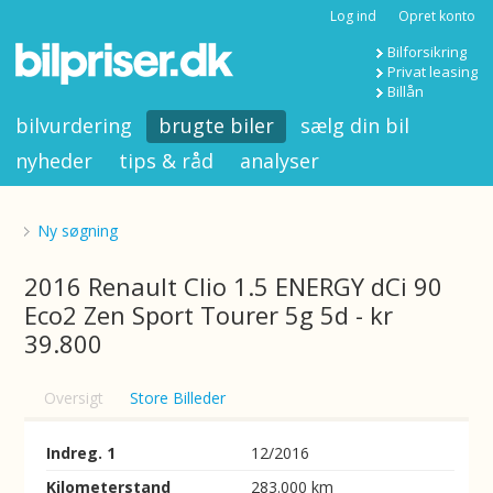
Log ind
Opret konto
Bilforsikring
Privat leasing
Billån
bilvurdering
brugte biler
sælg din bil
nyheder
tips & råd
analyser
Ny søgning
2016 Renault Clio 1.5 ENERGY dCi 90
Eco2 Zen Sport Tourer 5g 5d - kr
39.800
Oversigt
Store Billeder
Indreg. 1
12/2016
Kilometerstand
283.000 km