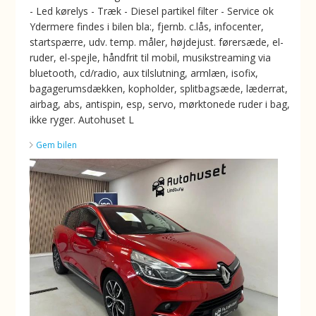
- Led kørelys - Træk - Diesel partikel filter - Service ok
Ydermere findes i bilen bla:, fjernb. c.lås, infocenter,
startspærre, udv. temp. måler, højdejust. førersæde, el-
ruder, el-spejle, håndfrit til mobil, musikstreaming via
bluetooth, cd/radio, aux tilslutning, armlæn, isofix,
bagagerumsdækken, kopholder, splitbagsæde, læderrat,
airbag, abs, antispin, esp, servo, mørktonede ruder i bag,
ikke ryger. Autohuset L
Gem bilen