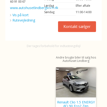
60 91 00 67
Lørdag
Efter aftale
www.autohusetlindbergkoch.dk
Søndag
11:00-14:00
Vis på kort
Rutevejledning
Der tages forbehold for indtastningsfejl
Andre brugte biler til salg hos
Autohuset Lindberg
Renault Clio 1.5 ENERGY
dCi 90 Eco2 Zen