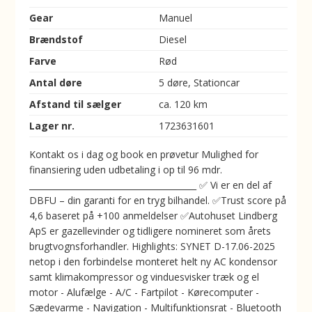
Gear
Manuel
Brændstof
Diesel
Farve
Rød
Antal døre
5 døre, Stationcar
Afstand til sælger
ca. 120 km
Lager nr.
1723631601
Kontakt os i dag og book en prøvetur Mulighed for
finansiering uden udbetaling i op til 96 mdr.
________________________________________ ✅ Vi er en del af
DBFU – din garanti for en tryg bilhandel. ✅Trust score på
4,6 baseret på +100 anmeldelser ✅Autohuset Lindberg
ApS er gazellevinder og tidligere nomineret som årets
brugtvognsforhandler. Highlights: SYNET D-17.06-2025
netop i den forbindelse monteret helt ny AC kondensor
samt klimakompressor og vinduesvisker træk og el
motor - Alufælge - A/C - Fartpilot - Kørecomputer -
Sædevarme - Navigation - Multifunktionsrat - Bluetooth