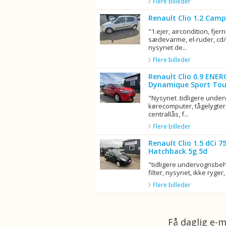
Flere billeder
Renault Clio 1.2 Camp
"1.ejer, aircondition, fjern
sædevarme, el-ruder, cd/r
nysynet de...
Flere billeder
Renault Clio 0.9 ENER
Dynamique Sport Tou
"Nysynet .tidligere unde
kørecomputer, tågelygter,
centrallås, f...
Flere billeder
Renault Clio 1.5 dCi 
Hatchback 5g 5d
"tidligere undervognsbeha
filter, nysynet, ikke ryger, 
Flere billeder
Få daglig e-m