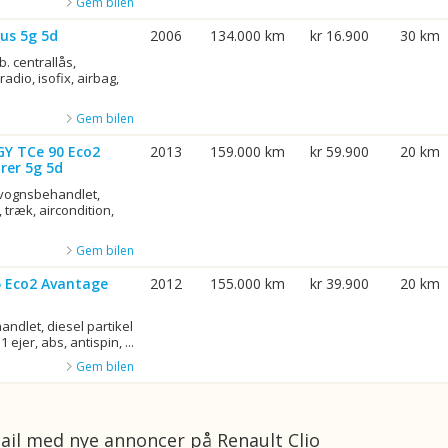
Gem bilen
us 5g 5d
2006
134.000 km
kr 16.900
30 km
b. centrallås,
adio, isofix, airbag,
Gem bilen
GY TCe 90 Eco2
2013
159.000 km
kr 59.900
20 km
rer 5g 5d
rvognsbehandlet,
 træk, aircondition,
Gem bilen
75 Eco2 Avantage
2012
155.000 km
kr 39.900
20 km
ndlet, diesel partikel
1 ejer, abs, antispin, ...
Gem bilen
ail med nye annoncer på Renault Clio