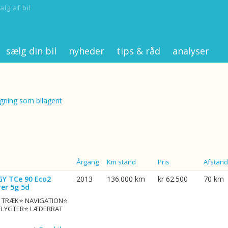
alg af bil
sælg din bil
nyheder
tips & råd
analyser
ning som bilagent
Årgang
Km stand
Pris
Afstand
GY TCe 90 Eco2
2013
136.000 km
kr 62.500
70 km
er 5g 5d
G. TRÆK⭐ NAVIGATION⭐
ELYGTER⭐ LÆDERRAT