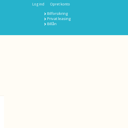
Log ind
Opret konto
Bilforsikring
Privat leasing
Billån