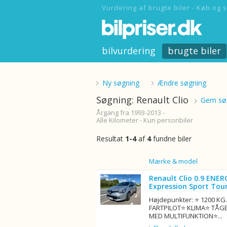
Vurdering af brugte biler - Køb og s
bilvurdering
brugte biler
Ny søgning
Ændre søgning
Søgning: Renault Clio
Gem søg
Årgang fra 1993-2013 -
Alle Kilometer - Kun personbiler
Resultat
1-4
af
4
fundne biler
Billede
Mærke & model
Renault Clio 0.9 ENER
Expression Sport Tour
Højdepunkter: ⭐ 1200 K
FARTPILOT⭐ KLIMA⭐ TÅG
MED MULTIFUNKTION⭐...