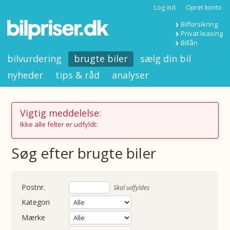
Log ind
Opret konto
Bilforsikring
Privat leasing
Billån
bilvurdering
brugte biler
sælg din bil
nyheder
tips & råd
analyser
Vigtig meddelelse:
Ikke alle felter er udfyldt:
Søg efter brugte biler
nummer
Skal udfyldes
Kategori
Mærke