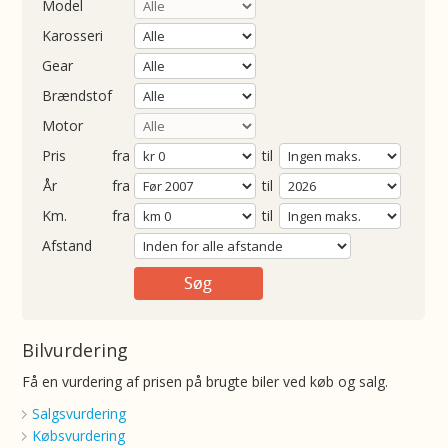
Model
Karosseri
Gear
Brændstof
Motor
Pris
fra
til
Årgang
fra
til
ometer
fra
til
Afstand
Bilvurdering
Få en vurdering af prisen på brugte biler ved køb og salg.
Salgsvurdering
Købsvurdering