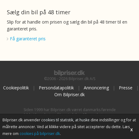
Sælg din bil på 48 timer
Slip for at handle om prisen og sælg din bil på 48 timer til en
garanteret pris.
Få garanteret pris
©2006 - 2026 Bilpriser.dk A/S
Cookiepolitik
|
Persondatapolitik
|
Annoncering
|
Presse
|
Om Bilpriser.dk
Siden 1999 har Bilpriser.dk været danmarks førende
kilde til vurdering af brugte biler. Alle vurderinger er
baseret på
BilpriserPro Prisberegning
, bilbranchens
Bilpriser.dk anvender cookies til statistik, at huske dine indstillinger og for at
uafhængige værktøj til bilvurdering.
målrette annoncer. Ved at klikke videre på sitet accepterer du dette. Læs
X
mere om
cookies på bilpriser.dk
.