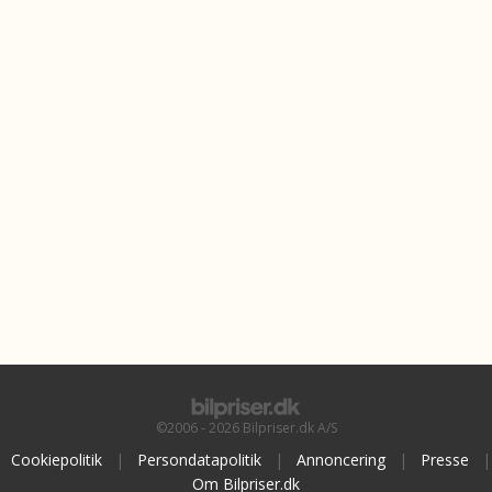
©2006 - 2026 Bilpriser.dk A/S
Cookiepolitik
|
Persondatapolitik
|
Annoncering
|
Presse
|
Om Bilpriser.dk