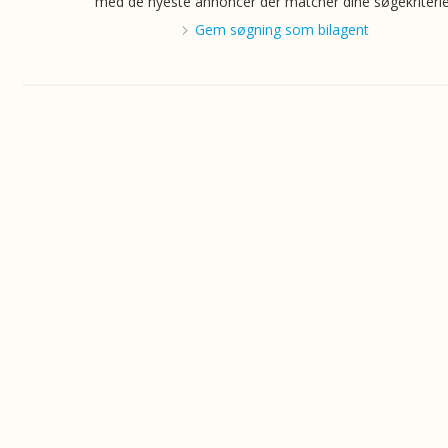
med de nyeste annoncer der matcher dine søgekriterie
Gem søgning som bilagent