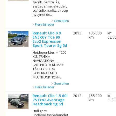
fjernb. centrallås,
sædevarme, el-ruder,
cd/radio, isofix, airbag,
nysynet de...
Gem bilen
Flere billeder
Renault Clio 0.9
2013
136.000
kr
ENERGY TCe 90
km
62.5
Eco2 Expression
Sport Tourer 5g 5d
Højdepunkter: ⭐ 1200
KG. TRÆK⭐
NAVIGATION⭐
FARTPILOT⭐ KLIMA⭐
TÅGELYGTER⭐
LÆDERRAT MED
MULTIFUNKTION⭐...
Gem bilen
Flere billeder
Renault Clio 1.5 dCi
2012
155.000
kr
75 Eco2 Avantage
km
39.9
Hatchback 5g 5d
"tidligere
undervognsbehandlet,