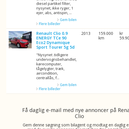
diesel partikel filter,
nysynet, ikke ryger, 1
ejer, abs, antispin, ...
Gem bilen
Flere billeder
Renault Clio 0.9
2013
159.000
kr
ENERGY TCe 90
km
59.9
Eco2 Dynamique
Sport Tourer 5g 5d
"Nysynet .tidligere
undervognsbehandlet,
kørecomputer,
tågelygter, træk,
aircondition,
centrallås, f...
Gem bilen
Flere billeder
Få daglig e-mail med nye annoncer på Ren
Clio
Gem denne søgning som bilagent og modtag en daglig e