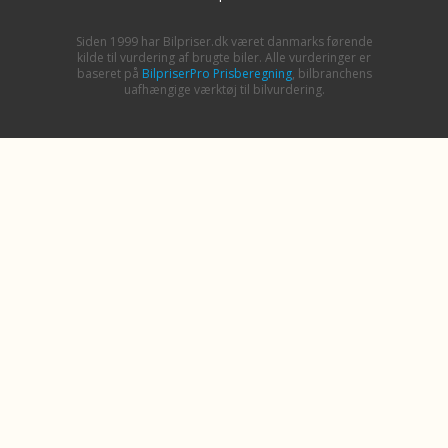
Siden 1999 har Bilpriser.dk været danmarks førende
kilde til vurdering af brugte biler. Alle vurderinger er
baseret på
BilpriserPro Prisberegning
, bilbranchens
uafhængige værktøj til bilvurdering.