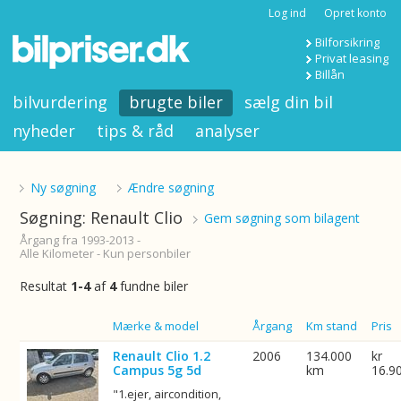
Log ind
Opret konto
Bilforsikring
Privat leasing
Billån
bilvurdering
brugte biler
sælg din bil
nyheder
tips & råd
analyser
Ny søgning
Ændre søgning
Søgning: Renault Clio
Gem søgning som bilagent
Årgang fra 1993-2013 -
Alle Kilometer - Kun personbiler
Resultat
1-4
af
4
fundne biler
Billede
Mærke & model
Årgang
Km stand
Pris
Renault Clio 1.2
2006
134.000
kr
Campus 5g 5d
km
16.9
"1.ejer, aircondition,