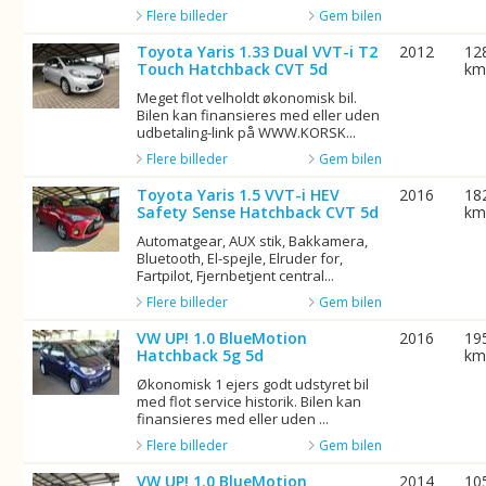
Flere billeder
Gem bilen
Toyota Yaris 1.33 Dual VVT-i T2
2012
12
Touch Hatchback CVT 5d
k
Meget flot velholdt økonomisk bil.
Bilen kan finansieres med eller uden
udbetaling-link på WWW.KORSK...
Flere billeder
Gem bilen
Toyota Yaris 1.5 VVT-i HEV
2016
18
Safety Sense Hatchback CVT 5d
k
Automatgear, AUX stik, Bakkamera,
Bluetooth, El-spejle, Elruder for,
Fartpilot, Fjernbetjent central...
Flere billeder
Gem bilen
VW UP! 1.0 BlueMotion
2016
19
Hatchback 5g 5d
k
Økonomisk 1 ejers godt udstyret bil
med flot service historik. Bilen kan
finansieres med eller uden ...
Flere billeder
Gem bilen
VW UP! 1.0 BlueMotion
2014
10