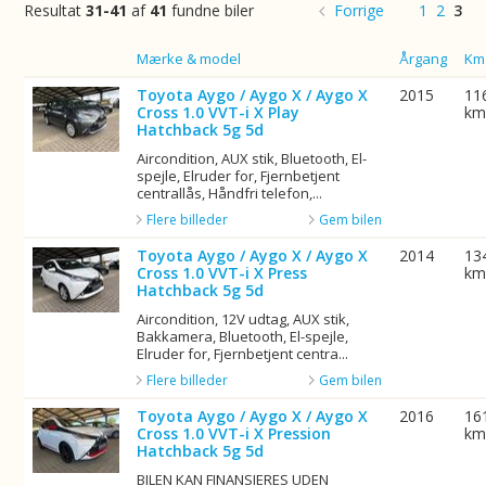
Resultat
31-41
af
41
fundne biler
Forrige
1
2
3
Billede
Mærke & model
Årgang
Km
Toyota Aygo / Aygo X / Aygo X
2015
11
Cross 1.0 VVT-i X Play
k
Hatchback 5g 5d
Aircondition, AUX stik, Bluetooth, El-
spejle, Elruder for, Fjernbetjent
centrallås, Håndfri telefon,...
Flere billeder
Gem bilen
Toyota Aygo / Aygo X / Aygo X
2014
13
Cross 1.0 VVT-i X Press
k
Hatchback 5g 5d
Aircondition, 12V udtag, AUX stik,
Bakkamera, Bluetooth, El-spejle,
Elruder for, Fjernbetjent centra...
Flere billeder
Gem bilen
Toyota Aygo / Aygo X / Aygo X
2016
16
Cross 1.0 VVT-i X Pression
k
Hatchback 5g 5d
BILEN KAN FINANSIERES UDEN