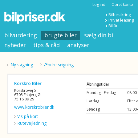
Log ind
Opret konto
Bilforsikring
Privat leasing
Billån
bilvurdering
brugte biler
sælg din bil
nyheder
tips & råd
analyser
Ny søgning
Ændre søgning
Korskro Biler
Åbningstider
Korskrovej 5
Mandag - Fredag
08:00
6705 Esbjerg Ø
75 16 09 29
Lørdag
Efter 
www.korskrobiler.dk
Søndag
13:00
Vis på kort
Rutevejledning