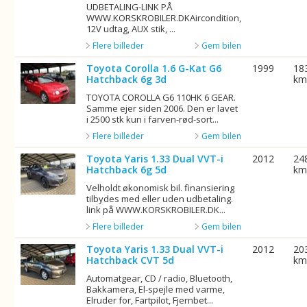
UDBETALING-LINK PÅ
WWW.KORSKROBILER.DKAircondition,
12V udtag, AUX stik, ...
Flere billeder
Gem bilen
Toyota Corolla 1.6 G-Kat G6
1999
18
Hatchback 6g 3d
k
TOYOTA COROLLA G6 110HK 6 GEAR.
Samme ejer siden 2006. Den er lavet
i 2500 stk kun i farven-rød-sort...
Flere billeder
Gem bilen
Toyota Yaris 1.33 Dual VVT-i
2012
24
Hatchback 6g 5d
k
Velholdt økonomisk bil. finansiering
tilbydes med eller uden udbetaling.
link på WWW.KORSKROBILER.DK...
Flere billeder
Gem bilen
Toyota Yaris 1.33 Dual VVT-i
2012
20
Hatchback CVT 5d
k
Automatgear, CD / radio, Bluetooth,
Bakkamera, El-spejle med varme,
Elruder for, Fartpilot, Fjernbet...