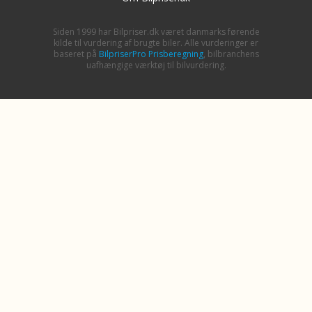
Siden 1999 har Bilpriser.dk været danmarks førende
kilde til vurdering af brugte biler. Alle vurderinger er
baseret på
BilpriserPro Prisberegning
, bilbranchens
uafhængige værktøj til bilvurdering.