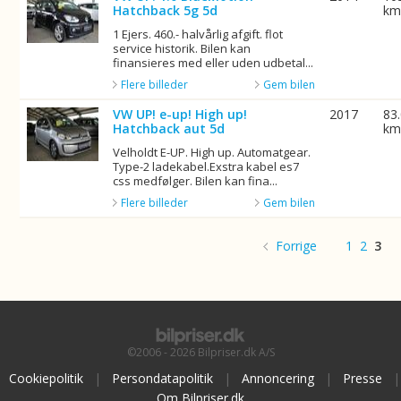
Hatchback 5g 5d
k
1 Ejers. 460.- halvårlig afgift. flot
service historik. Bilen kan
finansieres med eller uden udbetal...
Flere billeder
Gem bilen
VW UP! e-up! High up!
2017
83
Hatchback aut 5d
k
Velholdt E-UP. High up. Automatgear.
Type-2 ladekabel.Exstra kabel es7
css medfølger. Bilen kan fina...
Flere billeder
Gem bilen
Forrige
1
2
3
©2006 - 2026 Bilpriser.dk A/S
Cookiepolitik
|
Persondatapolitik
|
Annoncering
|
Presse
|
Om Bilpriser.dk