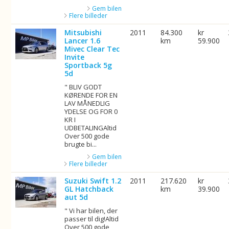
Gem bilen
Flere billeder
Mitsubishi
2011
84.300
kr
Lancer 1.6
km
59.900
Mivec Clear Tec
Invite
Sportback 5g
5d
" BLIV GODT
KØRENDE FOR EN
LAV MÅNEDLIG
YDELSE OG FOR 0
KR I
UDBETALINGAltid
Over 500 gode
brugte bi...
Gem bilen
Flere billeder
Suzuki Swift 1.2
2011
217.620
kr
GL Hatchback
km
39.900
aut 5d
" Vi har bilen, der
passer til dig!Altid
Over 500 gode