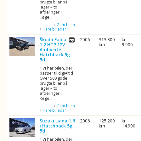
brugte biler på
lager – to
afdelinger, i
Køge...
Gem bilen
Flere billeder
Škoda Fabia
2006
313.300
kr
1.2 HTP 12V
km
9.900
Ambiente
Hatchback 5g
5d
" Vi har bilen, der
passer til dig!Altid
Over 500 gode
brugte biler på
lager – to
afdelinger, i
Køge...
Gem bilen
Flere billeder
Suzuki Liana 1.6
2006
125.200
kr
i Hatchback 5g
km
14.900
5d
" Vi har bilen, der