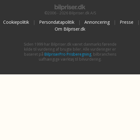
©2006 - 2026 Bilpriser.dk A/S
Cookiepolitik
|
Persondatapolitik
|
Annoncering
|
Presse
|
Om Bilpriser.dk
Siden 1999 har Bilpriser.dk været danmarks førende
kilde til vurdering af brugte biler. Alle vurderinger er
baseret på
BilpriserPro Prisberegning
, bilbranchens
uafhængige værktøj til bilvurdering.