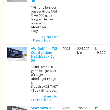
3d
" Vi har bilen, der
passer til dig!Altid
Over 500 gode
brugte biler på
lager – to
afdelinger, i
Køge...
Gem bilen
Flere billeder
VW Golf 1.4 TSI
2008
224.200
kr
Comfortline
km
19.900
Hatchback 6g
5d
"Altid Over 500
gode brugte biler
på lager – to
afdelinger i Køge
&
SlagelseKONTAKT:
*Book din prøve...
Gem bilen
Flere billeder
Seat Ibiza 1.2
2009
195.500
kr