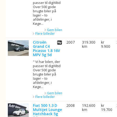
passer til dig!Altid
Over 500 gode
brugte biler på
lager – to
afdelinger, i
Køge...
Gem bilen
Flere billeder
Citroën
2007
319.300
kr
Grand C4
km
9.900
Picasso 1.8 16V
MPV 5g 5d
" Vi har bilen, der
passer til dig!Altid
Over 500 gode
brugte biler på
lager – to
afdelinger, i
Køge...
Gem bilen
Flere billeder
Fiat 500 1.3 D
2008
192.600
kr
Multijet Lounge
km
19.700
Hatchback 5g