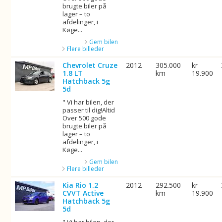
brugte biler på
lager – to
afdelinger, i
Køge...
Gem bilen
Flere billeder
Chevrolet Cruze
2012
305.000
kr
1.8 LT
km
19.900
Hatchback 5g
5d
" Vi har bilen, der
passer til dig!Altid
Over 500 gode
brugte biler på
lager – to
afdelinger, i
Køge...
Gem bilen
Flere billeder
Kia Rio 1.2
2012
292.500
kr
CVVT Active
km
19.900
Hatchback 5g
5d