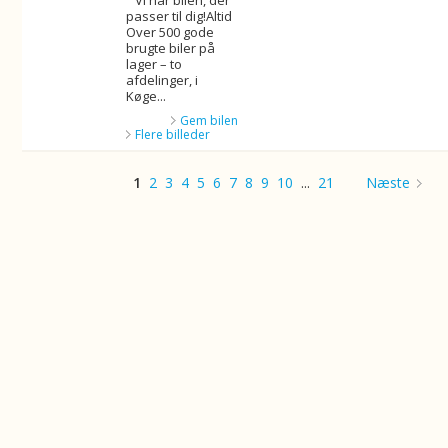
" Vi har bilen, der
passer til dig!Altid
Over 500 gode
brugte biler på
lager – to
afdelinger, i
Køge...
Gem bilen
Flere billeder
1
2
3
4
5
6
7
8
9
10
...
21
Næste