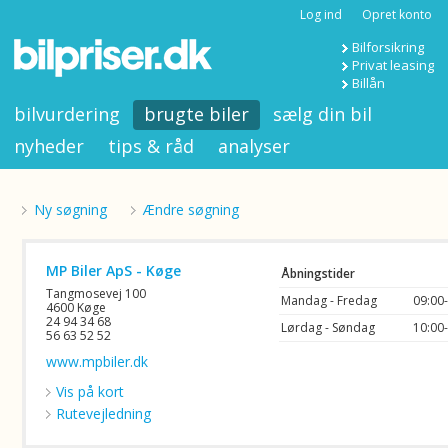
Log ind
Opret konto
Bilforsikring
Privat leasing
Billån
bilvurdering
brugte biler
sælg din bil
nyheder
tips & råd
analyser
Ny søgning
Ændre søgning
MP Biler ApS - Køge
Åbningstider
Tangmosevej 100
Mandag - Fredag
09:00
4600 Køge
24 94 34 68
Lørdag - Søndag
10:00
56 63 52 52
www.mpbiler.dk
Vis på kort
Rutevejledning