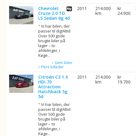
Chevrolet
2011
214.000
kr
Cruze 2.0 TD
km
24.900
LS Sedan 6g 4d
" Vi har bilen, der
passer til dig!Altid
Over 500 gode
brugte biler på
lager – to
afdelinger, i
Køge...
Gem bilen
Flere billeder
Citroën C3 1.4
2011
214.000
kr
HDi 70
km
19.700
Attraction
Hatchback 5g
5d
" Vi har bilen, der
passer til dig!Altid
Over 500 gode
brugte biler på
lager – to
afdelinger, i
Køge...