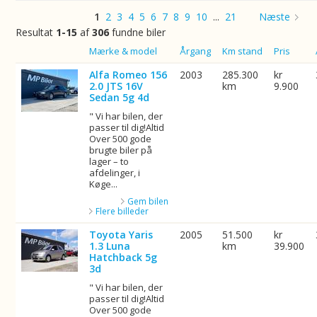
1
2
3
4
5
6
7
8
9
10
...
21
Næste
Resultat
1-15
af
306
fundne biler
Billede
Mærke & model
Årgang
Km stand
Pris
Alfa Romeo 156
2003
285.300
kr
2.0 JTS 16V
km
9.900
Sedan 5g 4d
" Vi har bilen, der
passer til dig!Altid
Over 500 gode
brugte biler på
lager – to
afdelinger, i
Køge...
Gem bilen
Flere billeder
Toyota Yaris
2005
51.500
kr
1.3 Luna
km
39.900
Hatchback 5g
3d
" Vi har bilen, der
passer til dig!Altid
Over 500 gode