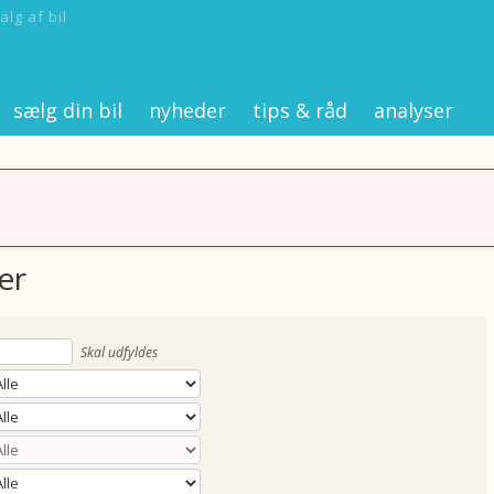
alg af bil
sælg din bil
nyheder
tips & råd
analyser
er
Skal udfyldes