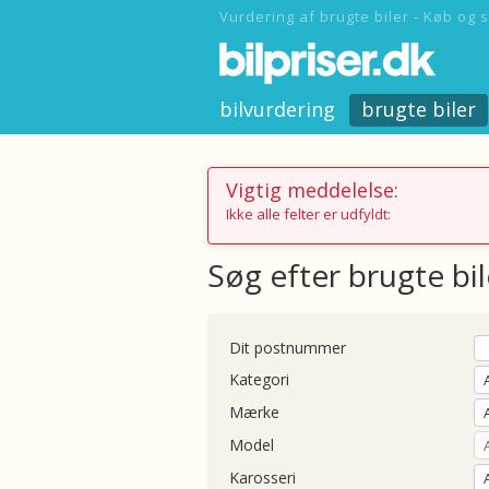
Vurdering af brugte biler - Køb og s
bilvurdering
brugte biler
Vigtig meddelelse:
Ikke alle felter er udfyldt:
Søg efter brugte bil
Dit postnummer
Kategori
Mærke
Model
Karosseri