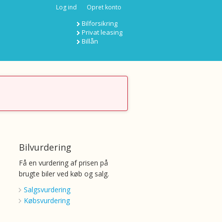
Log ind
Opret konto
Bilforsikring
Privat leasing
Billån
Bilvurdering
Få en vurdering af prisen på
brugte biler ved køb og salg.
Salgsvurdering
Købsvurdering