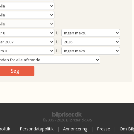
til
til
til
©2006 - 2026 Bilpriser.dk A/S
olitik
|
Persondatapolitik
|
Annoncering
|
Presse
|
Om Bilp