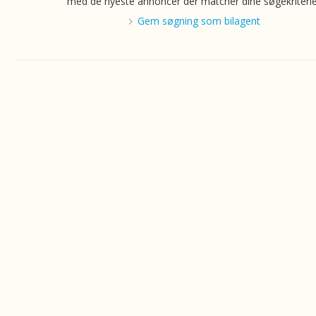
med de nyeste annoncer der matcher dine søgekriterie
Gem søgning som bilagent