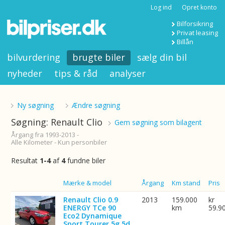
Log ind
Opret konto
Bilforsikring
Privat leasing
Billån
bilvurdering
brugte biler
sælg din bil
nyheder
tips & råd
analyser
Ny søgning
Ændre søgning
Søgning: Renault Clio
Gem søgning som bilagent
Årgang fra 1993-2013 -
Alle Kilometer - Kun personbiler
Resultat
1-4
af
4
fundne biler
Billede
Mærke & model
Årgang
Km stand
Pris
Renault Clio 0.9
2013
159.000
kr
ENERGY TCe 90
km
59.9
Eco2 Dynamique
Sport Tourer 5g 5d