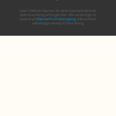
Siden 1999 har Bilpriser.dk været danmarks førende
kilde til vurdering af brugte biler. Alle vurderinger er
baseret på
BilpriserPro Prisberegning
, bilbranchens
uafhængige værktøj til bilvurdering.