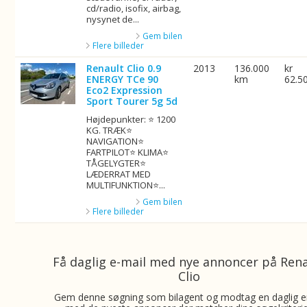
cd/radio, isofix, airbag,
nysynet de...
Gem bilen
Flere billeder
Renault Clio 0.9
2013
136.000
kr
ENERGY TCe 90
km
62.5
Eco2 Expression
Sport Tourer 5g 5d
Højdepunkter: ⭐ 1200
KG. TRÆK⭐
NAVIGATION⭐
FARTPILOT⭐ KLIMA⭐
TÅGELYGTER⭐
LÆDERRAT MED
MULTIFUNKTION⭐...
Gem bilen
Flere billeder
Få daglig e-mail med nye annoncer på Ren
Clio
Gem denne søgning som bilagent og modtag en daglig e