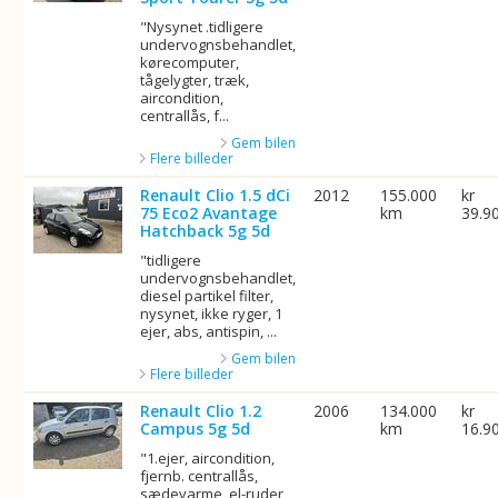
"Nysynet .tidligere
undervognsbehandlet,
kørecomputer,
tågelygter, træk,
aircondition,
centrallås, f...
Gem bilen
Flere billeder
Renault Clio 1.5 dCi
2012
155.000
kr
75 Eco2 Avantage
km
39.9
Hatchback 5g 5d
"tidligere
undervognsbehandlet,
diesel partikel filter,
nysynet, ikke ryger, 1
ejer, abs, antispin, ...
Gem bilen
Flere billeder
Renault Clio 1.2
2006
134.000
kr
Campus 5g 5d
km
16.9
"1.ejer, aircondition,
fjernb. centrallås,
sædevarme, el-ruder,