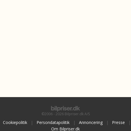
©2006 - 2026 Bilpriser.dk A/S
Cookiepolitik
|
Persondatapolitik
|
Annoncering
|
Presse
|
Om Bilpriser.dk