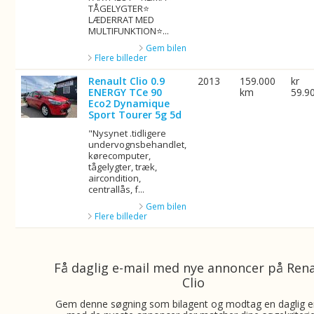
TÅGELYGTER⭐
LÆDERRAT MED
MULTIFUNKTION⭐...
Gem bilen
Flere billeder
Renault Clio 0.9
2013
159.000
kr
ENERGY TCe 90
km
59.9
Eco2 Dynamique
Sport Tourer 5g 5d
"Nysynet .tidligere
undervognsbehandlet,
kørecomputer,
tågelygter, træk,
aircondition,
centrallås, f...
Gem bilen
Flere billeder
Få daglig e-mail med nye annoncer på Ren
Clio
Gem denne søgning som bilagent og modtag en daglig e