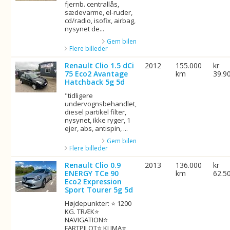
fjernb. centrallås,
sædevarme, el-ruder,
cd/radio, isofix, airbag,
nysynet de...
Gem bilen
Flere billeder
Renault Clio 1.5 dCi
2012
155.000
kr
75 Eco2 Avantage
km
39.9
Hatchback 5g 5d
"tidligere
undervognsbehandlet,
diesel partikel filter,
nysynet, ikke ryger, 1
ejer, abs, antispin, ...
Gem bilen
Flere billeder
Renault Clio 0.9
2013
136.000
kr
ENERGY TCe 90
km
62.5
Eco2 Expression
Sport Tourer 5g 5d
Højdepunkter: ⭐ 1200
KG. TRÆK⭐
NAVIGATION⭐
FARTPILOT⭐ KLIMA⭐