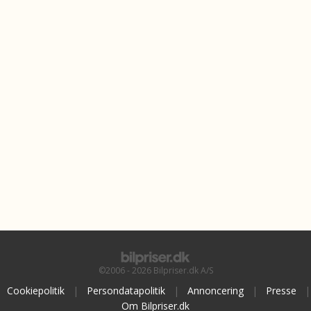
©2006 - 2026 Bilpriser.dk A/S
Cookiepolitik
|
Persondatapolitik
|
Annoncering
|
Presse
|
Om Bilpriser.dk