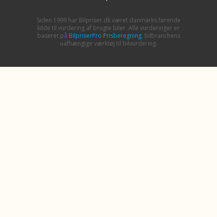
Siden 1999 har Bilpriser.dk været danmarks førende
kilde til vurdering af brugte biler. Alle vurderinger er
baseret på
BilpriserPro Prisberegning
, bilbranchens
uafhængige værktøj til bilvurdering.