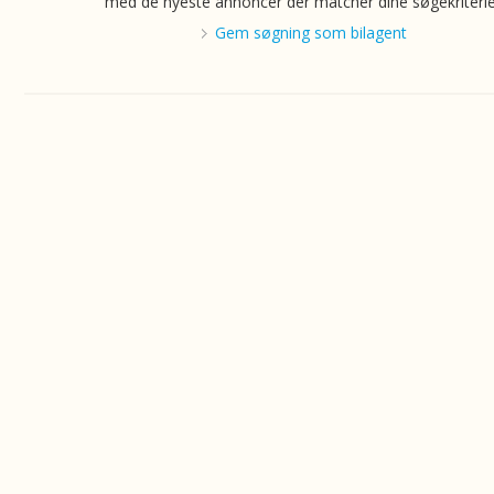
med de nyeste annoncer der matcher dine søgekriterie
Gem søgning som bilagent