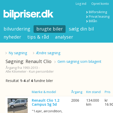
Log ind
Opret konto
Bilforsikring
Privat leasing
Billån
bilvurdering
brugte biler
sælg din bil
nyheder
tips & råd
analyser
Ny søgning
Ændre søgning
Søgning: Renault Clio
Gem søgning som bilagent
Årgang fra 1993-2013 -
Alle Kilometer - Kun personbiler
Resultat
1-4
af
4
fundne biler
Billede
Mærke & model
Årgang
Km stand
Pris
Renault Clio 1.2
2006
134.000
kr
Campus 5g 5d
km
16.9
"1.ejer, aircondition,