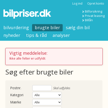
Log ind
Opret konto
Bilforsikring
Privat leasing
Billån
bilvurdering
brugte biler
sælg din bil
nyheder
tips & råd
analyser
Vigtig meddelelse:
Ikke alle felter er udfyldt:
Søg efter brugte biler
nummer
Skal udfyldes
Kategori
Mærke