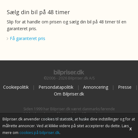
Sælg din bil på 48 timer
Slip for at handle om prisen og sælg din bil på 48 timer til en
garanteret pris.
Få garanteret pris
©2006 - 2026 Bilpriser.dk A/S
Cookiepolitik
|
Persondatapolitik
|
Annoncering
|
Presse
|
Om Bilpriser.dk
Siden 1999 har Bilpriser.dk været danmarks førende
kilde til vurdering af brugte biler. Alle vurderinger er
baseret på
BilpriserPro Prisberegning
, bilbranchens
Bilpriser.dk anvender cookies til statistik, at huske dine indstillinger og for at
uafhængige værktøj til bilvurdering.
målrette annoncer. Ved at klikke videre på sitet accepterer du dette. Læs
X
mere om
cookies på bilpriser.dk
.