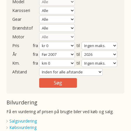
Model
Karosseri
Gear
Brændstof
Motor
Pris
fra
til
Årgang
fra
til
ometer
fra
til
Afstand
Bilvurdering
Få en vurdering af prisen på brugte biler ved køb og salg.
Salgsvurdering
Købsvurdering