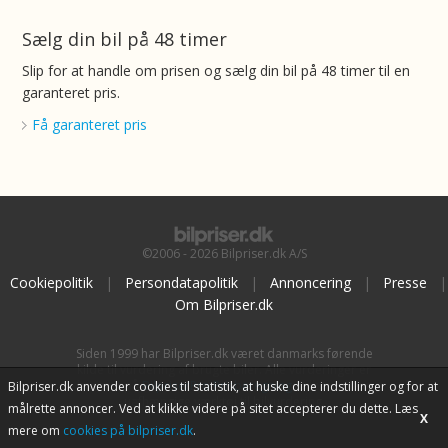
Sælg din bil på 48 timer
Slip for at handle om prisen og sælg din bil på 48 timer til en
garanteret pris.
Få garanteret pris
©2006 - 2026 Bilpriser.dk A/S
Cookiepolitik
|
Persondatapolitik
|
Annoncering
|
Presse
|
Om Bilpriser.dk
Siden 1999 har Bilpriser.dk været danmarks førende
kilde til vurdering af brugte biler. Alle vurderinger er
baseret på
BilpriserPro Prisberegning
, bilbranchens
Bilpriser.dk anvender cookies til statistik, at huske dine indstillinger og for at
uafhængige værktøj til bilvurdering.
målrette annoncer. Ved at klikke videre på sitet accepterer du dette. Læs
X
mere om
cookies på bilpriser.dk
.