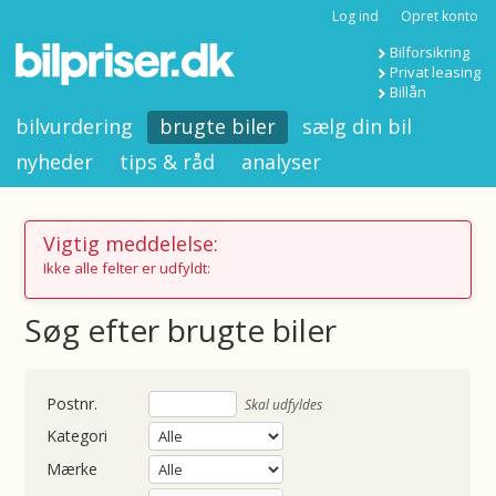
Log ind
Opret konto
Bilforsikring
Privat leasing
Billån
bilvurdering
brugte biler
sælg din bil
nyheder
tips & råd
analyser
Vigtig meddelelse:
Ikke alle felter er udfyldt:
Søg efter brugte biler
nummer
Skal udfyldes
Kategori
Mærke