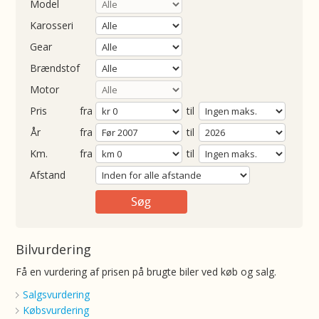
Model
Karosseri
Gear
Brændstof
Motor
Pris
fra
til
Årgang
fra
til
ometer
fra
til
Afstand
Bilvurdering
Få en vurdering af prisen på brugte biler ved køb og salg.
Salgsvurdering
Købsvurdering