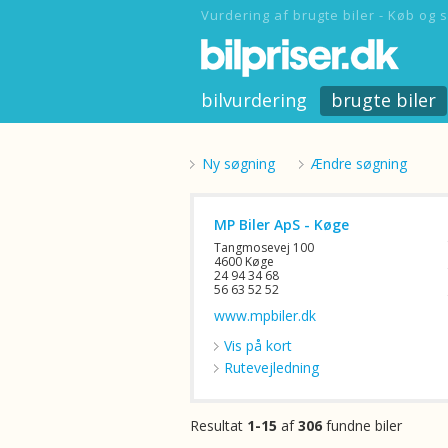
Vurdering af brugte biler - Køb og s
bilvurdering
brugte biler
Ny søgning
Ændre søgning
MP Biler ApS - Køge
Tangmosevej 100
4600 Køge
24 94 34 68
56 63 52 52
www.mpbiler.dk
Vis på kort
Rutevejledning
Resultat
1-15
af
306
fundne biler