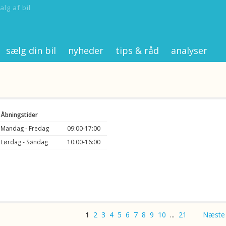
alg af bil
sælg din bil
nyheder
tips & råd
analyser
Åbningstider
Mandag - Fredag
09:00-17:00
Lørdag - Søndag
10:00-16:00
1
2
3
4
5
6
7
8
9
10
...
21
Næste