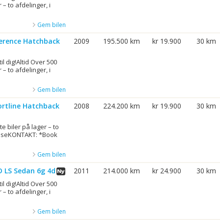
 – to afdelinger, i
Gem bilen
ference Hatchback
2009
195.500 km
kr 19.900
30 km
til dig!Altid Over 500
 – to afdelinger, i
Gem bilen
ortline Hatchback
2008
224.200 km
kr 19.900
30 km
e biler på lager – to
gelseKONTAKT: *Book
Gem bilen
D LS Sedan 6g 4d
2011
214.000 km
kr 24.900
30 km
til dig!Altid Over 500
 – to afdelinger, i
Gem bilen