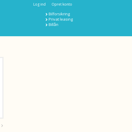
Log ind
Opret konto
Bilforsikring
Privat leasing
Billån