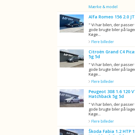
Billede
Mærke & model
Alfa Romeo 156 2.0 J
" Vi har bilen, der passer 
gode brugte biler på lager
Køge...
Flere billeder
Citroën Grand C4 Pica
5g 5d
" Vi har bilen, der passer 
gode brugte biler på lager
Køge...
Flere billeder
Peugeot 308 1.6 120 V
Hatchback 5g 5d
" Vi har bilen, der passer 
gode brugte biler på lager
Køge...
Flere billeder
Škoda Fabia 1.2 HTP 