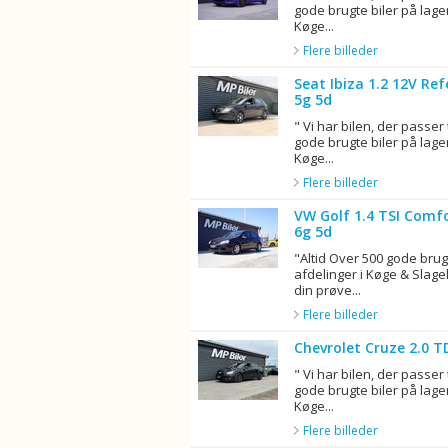
gode brugte biler på lager
Køge...
Flere billeder
Seat Ibiza 1.2 12V Re
5g 5d
" Vi har bilen, der passer 
gode brugte biler på lager
Køge...
Flere billeder
VW Golf 1.4 TSI Comf
6g 5d
"Altid Over 500 gode brugt
afdelinger i Køge & Sla
din prøve...
Flere billeder
Chevrolet Cruze 2.0 T
" Vi har bilen, der passer 
gode brugte biler på lager
Køge...
Flere billeder