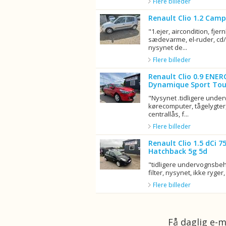
Flere billeder
Renault Clio 1.2 Camp
"1.ejer, aircondition, fjern
sædevarme, el-ruder, cd/r
nysynet de...
Flere billeder
Renault Clio 0.9 ENER
Dynamique Sport Tou
"Nysynet .tidligere unde
kørecomputer, tågelygter,
centrallås, f...
Flere billeder
Renault Clio 1.5 dCi 
Hatchback 5g 5d
"tidligere undervognsbeha
filter, nysynet, ikke ryger, 
Flere billeder
Få daglig e-m