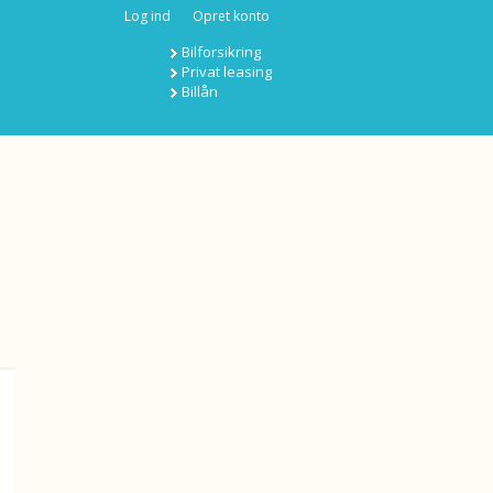
Log ind
Opret konto
Bilforsikring
Privat leasing
Billån