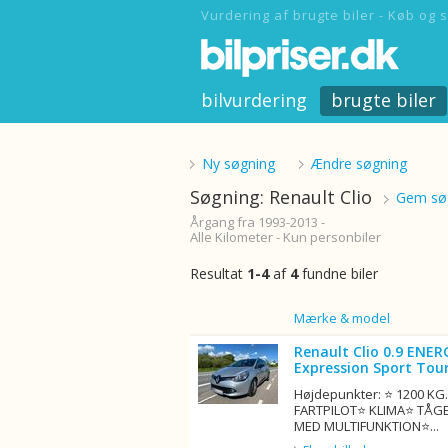
Vurdering af brugte biler - Køb og s
bilvurdering
brugte biler
Ny søgning
Ændre søgning
Søgning: Renault Clio
Gem søg
Årgang fra 1993-2013 -
Alle Kilometer - Kun personbiler
Resultat
1-4
af
4
fundne biler
Billede
Mærke & model
Renault Clio 0.9 ENER
Expression Sport Tour
Højdepunkter: ⭐ 1200 K
FARTPILOT⭐ KLIMA⭐ TÅG
MED MULTIFUNKTION⭐...