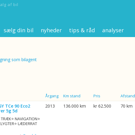
alg af bil
sælg din bil
nyheder
tips & råd
analyser
ning som bilagent
Årgang
Km stand
Pris
Afstand
GY TCe 90 Eco2
2013
136.000 km
kr 62.500
70 km
er 5g 5d
G. TRÆK⭐ NAVIGATION⭐
ELYGTER⭐ LÆDERRAT