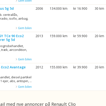
Gem bilen
us 5g 5d
2006
134.000 km
kr 16.900
30 km
b. centrallås,
adio, isofix, airbag,
Gem bilen
GY TCe 90 Eco2
2013
159.000 km
kr 59.900
20 km
rer 5g 5d
rvognsbehandlet,
 træk, aircondition,
Gem bilen
75 Eco2 Avantage
2012
155.000 km
kr 39.900
20 km
ndlet, diesel partikel
1 ejer, abs, antispin, ...
Gem bilen
ail med nye annoncer på Renault Clio