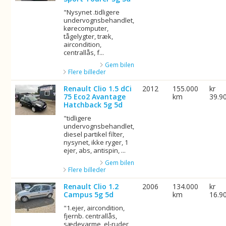
"Nysynet .tidligere
undervognsbehandlet,
kørecomputer,
tågelygter, træk,
aircondition,
centrallås, f...
Gem bilen
Flere billeder
Renault Clio 1.5 dCi
2012
155.000
kr
75 Eco2 Avantage
km
39.9
Hatchback 5g 5d
"tidligere
undervognsbehandlet,
diesel partikel filter,
nysynet, ikke ryger, 1
ejer, abs, antispin, ...
Gem bilen
Flere billeder
Renault Clio 1.2
2006
134.000
kr
Campus 5g 5d
km
16.9
"1.ejer, aircondition,
fjernb. centrallås,
sædevarme, el-ruder,