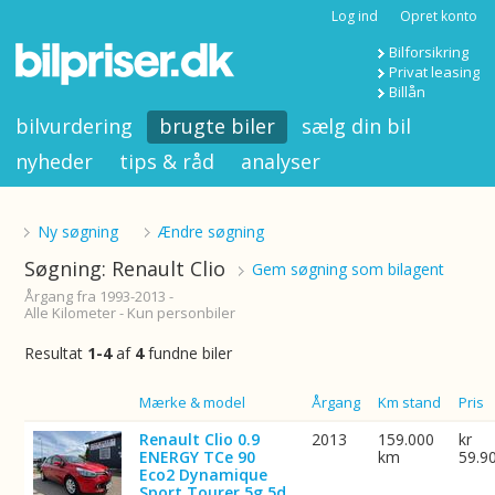
Log ind
Opret konto
Bilforsikring
Privat leasing
Billån
bilvurdering
brugte biler
sælg din bil
nyheder
tips & råd
analyser
Ny søgning
Ændre søgning
Søgning: Renault Clio
Gem søgning som bilagent
Årgang fra 1993-2013 -
Alle Kilometer - Kun personbiler
Resultat
1-4
af
4
fundne biler
Billede
Mærke & model
Årgang
Km stand
Pris
Renault Clio 0.9
2013
159.000
kr
ENERGY TCe 90
km
59.9
Eco2 Dynamique
Sport Tourer 5g 5d