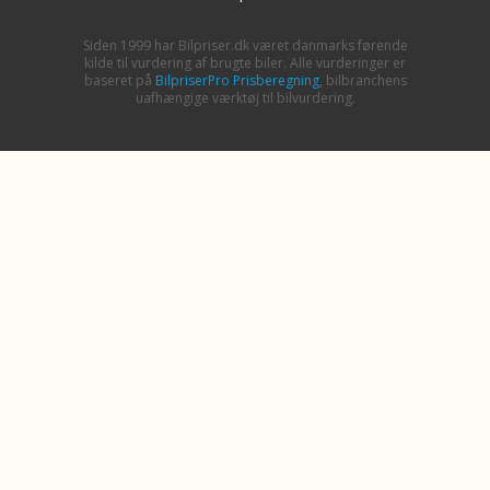
Siden 1999 har Bilpriser.dk været danmarks førende
kilde til vurdering af brugte biler. Alle vurderinger er
baseret på
BilpriserPro Prisberegning
, bilbranchens
uafhængige værktøj til bilvurdering.