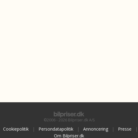
©2006 - 2026 Bilpriser.dk A/S
Cookiepolitik
|
Persondatapolitik
|
Annoncering
|
Presse
|
Om Bilpriser.dk