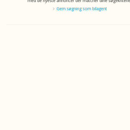
med de nyeste annoncer der matcher dine søgekriterie
Gem søgning som bilagent