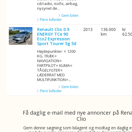
cd/radio, isofix, airbag,
nysynet de...
Gem bilen
Flere billeder
Renault Clio 0.9
2013
136.000
kr
ENERGY TCe 90
km
62.5
Eco2 Expression
Sport Tourer 5g 5d
Højdepunkter: ⭐ 1200
KG. TRÆK⭐
NAVIGATION⭐
FARTPILOT⭐ KLIMA⭐
TÅGELYGTER⭐
LÆDERRAT MED
MULTIFUNKTION⭐...
Gem bilen
Flere billeder
Få daglig e-mail med nye annoncer på Ren
Clio
Gem denne søgning som bilagent og modtag en daglig e