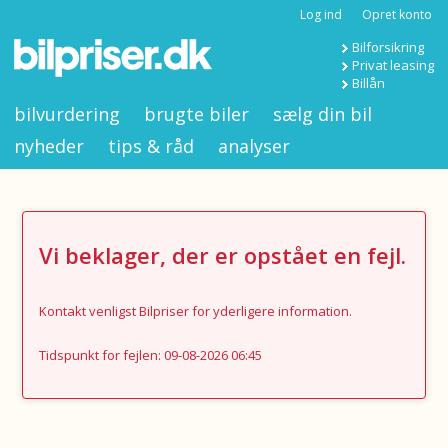
Log ind
Opret konto
Bilforsikring
Privat leasing
Billån
bilvurdering
brugte biler
sælg din bil
nyheder
tips & råd
analyser
Vi beklager, der er opstået en fejl.
Kontakt venligst Bilpriser for yderligere information.
Tidspunkt for fejlen: 09-08-2026 06:45