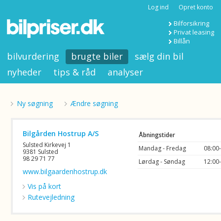
Log ind
Opret konto
Bilforsikring
Privat leasing
Billån
bilvurdering
brugte biler
sælg din bil
nyheder
tips & råd
analyser
Ny søgning
Ændre søgning
Bilgården Hostrup A/S
Åbningstider
Sulsted Kirkevej 1
Mandag - Fredag
08:00
9381 Sulsted
98 29 71 77
Lørdag - Søndag
12:00
www.bilgaardenhostrup.dk
Vis på kort
Rutevejledning