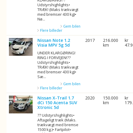
KLARGØRING!??
Udstyrshighlights•
TRÆK! (Maks trækvægt
med bremser 430 kg)•
Nø...
Gem bilen
Flere billeder
Nissan Note 1.2
2017
216.000
kr
Visia MPV 5g 5d
km
47.
UNDER KLARGØRING!
RING I FORVEJEN!??
Udstyrshighlights•
TRÆK! (Maks trækvægt
med bremser 430 kg)•
Sæ...
Gem bilen
Flere billeder
Nissan X-Trail 1.7
2020
150.000
kr
dCi 150 Acenta SUV
km
179
Xtronic 5d
?? Udstyrshighlights•
Aftageligt træk (Maks.
trækvægt med bremse
1500 kg.)• Fartpilot•