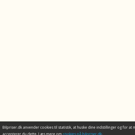
Bilpriser.dk anvender cookies til statistik, at huske dine indstillinger og for at
accepterer du dette. Læs mere om
cookies på bilpriser.dk
.