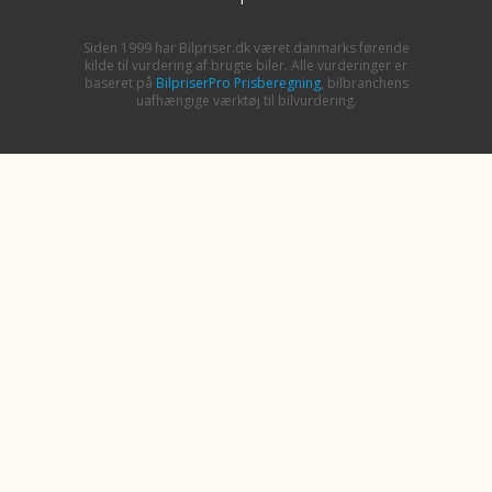
Siden 1999 har Bilpriser.dk været danmarks førende
kilde til vurdering af brugte biler. Alle vurderinger er
baseret på
BilpriserPro Prisberegning
, bilbranchens
uafhængige værktøj til bilvurdering.