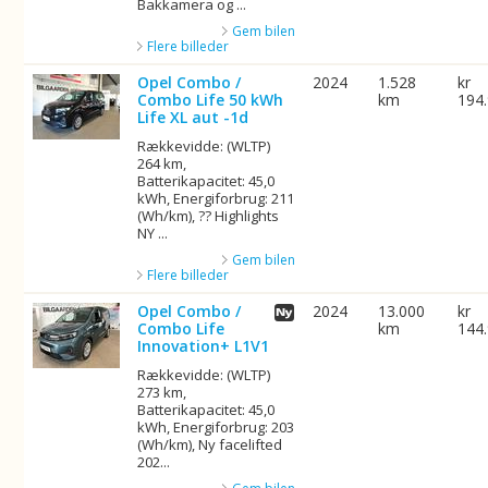
Bakkamera og ...
Gem bilen
Flere billeder
Opel Combo /
2024
1.528
kr
Combo Life 50 kWh
km
194
Life XL aut -1d
Rækkevidde: (WLTP)
264 km,
Batterikapacitet: 45,0
kWh, Energiforbrug: 211
(Wh/km), ?? Highlights
NY ...
Gem bilen
Flere billeder
Opel Combo /
2024
13.000
kr
Combo Life
km
144
Innovation+ L1V1
Rækkevidde: (WLTP)
273 km,
Batterikapacitet: 45,0
kWh, Energiforbrug: 203
(Wh/km), Ny facelifted
202...