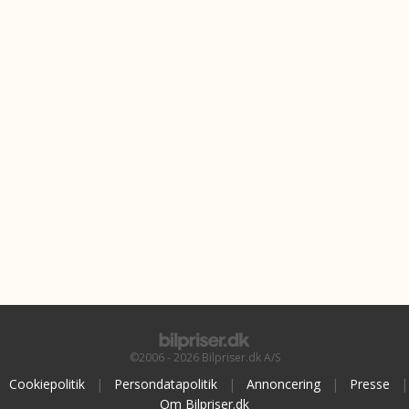
©2006 - 2026 Bilpriser.dk A/S
Cookiepolitik
|
Persondatapolitik
|
Annoncering
|
Presse
|
Om Bilpriser.dk