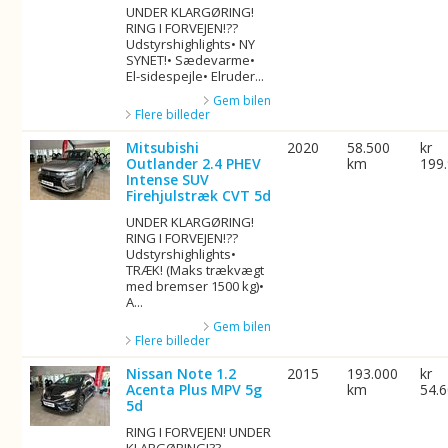
UNDER KLARGØRING!
RING I FORVEJEN!??
Udstyrshighlights• NY
SYNET!• Sædevarme•
El-sidespejle• Elruder...
Gem bilen
Flere billeder
Mitsubishi
2020
58.500
kr
Outlander 2.4 PHEV
km
199
Intense SUV
Firehjulstræk CVT 5d
UNDER KLARGØRING!
RING I FORVEJEN!??
Udstyrshighlights•
TRÆK! (Maks trækvægt
med bremser 1500 kg)•
A...
Gem bilen
Flere billeder
Nissan Note 1.2
2015
193.000
kr
Acenta Plus MPV 5g
km
54.
5d
RING I FORVEJEN! UNDER