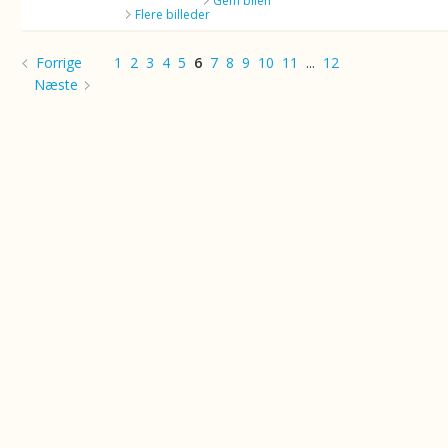
Gem bilen
Flere billeder
Forrige
1
2
3
4
5
6
7
8
9
10
11
...
12
Næste