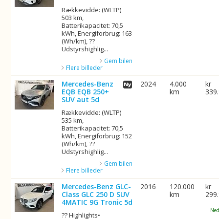
Rækkevidde: (WLTP)
503 km,
Batterikapacitet: 70,5
kWh, Energiforbrug: 163
(Wh/km), ??
Udstyrshighlig...
Gem bilen
Flere billeder
Mercedes-Benz
2024
4.000
kr
EQB EQB 250+
km
339
SUV aut 5d
Rækkevidde: (WLTP)
535 km,
Batterikapacitet: 70,5
kWh, Energiforbrug: 152
(Wh/km), ??
Udstyrshighlig...
Gem bilen
Flere billeder
Mercedes-Benz GLC-
2016
120.000
kr
Class GLC 250 D SUV
km
299
4MATIC 9G Tronic 5d
Ned
?? Highlights•