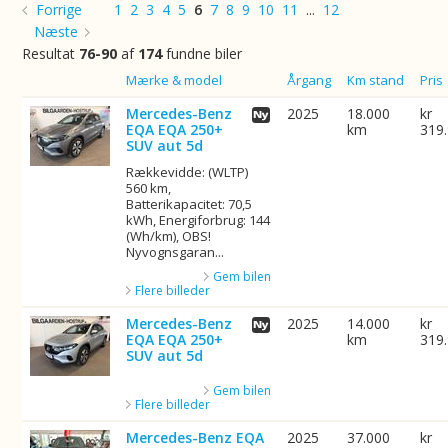
Forrige
1
2
3
4
5
6
7
8
9
10
11
...
12
Næste
Resultat
76-90
af
174
fundne biler
Billede
Mærke & model
Årgang
Km stand
Pris
Mercedes-Benz
2025
18.000
kr
EQA EQA 250+
km
319
SUV aut 5d
Rækkevidde: (WLTP)
560 km,
Batterikapacitet: 70,5
kWh, Energiforbrug: 144
(Wh/km), OBS!
Nyvognsgaran...
Gem bilen
Flere billeder
Mercedes-Benz
2025
14.000
kr
EQA EQA 250+
km
319
SUV aut 5d
Gem bilen
Flere billeder
Mercedes-Benz EQA
2025
37.000
kr