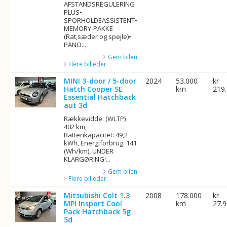
AFSTANDSREGULERING
PLUS•
SPORHOLDEASSISTENT•
MEMORY-PAKKE
(Rat,sæder og spejle)•
PANO...
Gem bilen
Flere billeder
MINI 3-door / 5-door
2024
53.000
kr
Hatch Cooper SE
km
219
Essential Hatchback
aut 3d
Rækkevidde: (WLTP)
402 km,
Batterikapacitet: 49,2
kWh, Energiforbrug: 141
(Wh/km), UNDER
KLARGØRING!...
Gem bilen
Flere billeder
Mitsubishi Colt 1.3
2008
178.000
kr
MPI Insport Cool
km
27.
Pack Hatchback 5g
5d