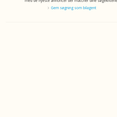
med de nyeste annoncer der matcher dine søgekriterie
Gem søgning som bilagent