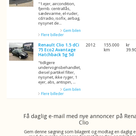
"1.ejer, aircondition,
fjernb. centrallås,
sædevarme, el-ruder,
cd/radio, isofix, airbag,
nysynet de...
Gem bilen
Flere billeder
Renault Clio 1.5 dCi
2012
155.000
kr
75 Eco2 Avantage
km
39.9
Hatchback 5g 5d
"tidligere
undervognsbehandlet,
diesel partikel filter,
nysynet, ikke ryger, 1
ejer, abs, antispin, ...
Gem bilen
Flere billeder
Få daglig e-mail med nye annoncer på Ren
Clio
Gem denne søgning som bilagent og modtag en daglig e