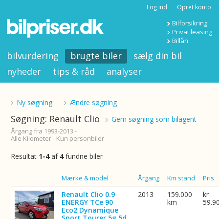
Log ind
Opret konto
Bilforsikring
Privat leasing
Billån
bilvurdering
brugte biler
sælg din bil
nyheder
tips & råd
analyser
Ny søgning
Ændre søgning
Søgning: Renault Clio
Gem søgning som bilagent
Årgang fra 1993-2013 -
Alle Kilometer - Kun personbiler
Resultat
1-4
af
4
fundne biler
Billede
Mærke & model
Årgang
Km stand
Pris
Renault Clio 0.9
2013
159.000
kr
ENERGY TCe 90
km
59.9
Eco2 Dynamique
Sport Tourer 5g 5d