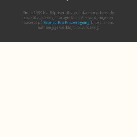
Siden 1999 har Bilpriser.dk været danmarks førende
kilde til vurdering af brugte biler. Alle vurderinger er
baseret på
BilpriserPro Prisberegning
, bilbranchens
uafhængige værktøj til bilvurdering.