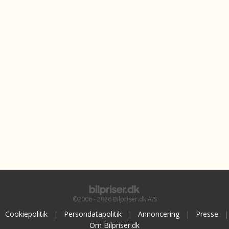
©2006 - 2026 Bilpriser.dk A/S
Cookiepolitik
|
Persondatapolitik
|
Annoncering
|
Presse
|
Om Bilpriser.dk