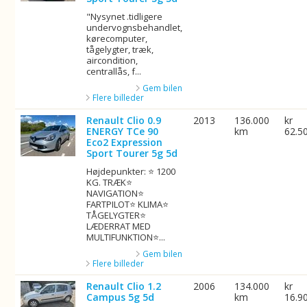
"Nysynet .tidligere
undervognsbehandlet,
kørecomputer,
tågelygter, træk,
aircondition,
centrallås, f...
Gem bilen
Flere billeder
Renault Clio 0.9
2013
136.000
kr
ENERGY TCe 90
km
62.5
Eco2 Expression
Sport Tourer 5g 5d
Højdepunkter: ⭐ 1200
KG. TRÆK⭐
NAVIGATION⭐
FARTPILOT⭐ KLIMA⭐
TÅGELYGTER⭐
LÆDERRAT MED
MULTIFUNKTION⭐...
Gem bilen
Flere billeder
Renault Clio 1.2
2006
134.000
kr
Campus 5g 5d
km
16.9