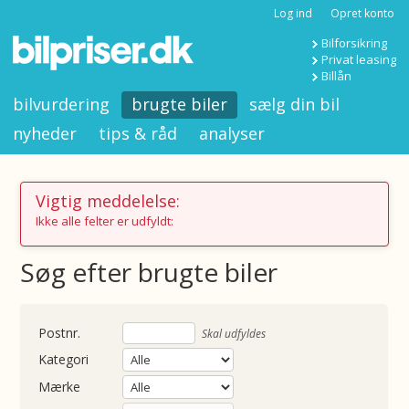
Log ind
Opret konto
Bilforsikring
Privat leasing
Billån
bilvurdering
brugte biler
sælg din bil
nyheder
tips & råd
analyser
Vigtig meddelelse:
Ikke alle felter er udfyldt:
Søg efter brugte biler
nummer
Skal udfyldes
Kategori
Mærke