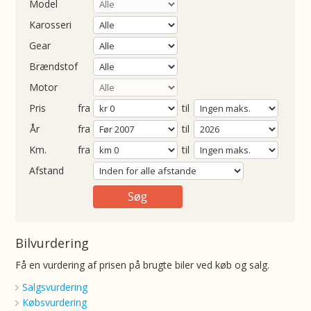
Model
Karosseri
Gear
Brændstof
Motor
Pris
fra
til
Årgang
fra
til
ometer
fra
til
Afstand
Bilvurdering
Få en vurdering af prisen på brugte biler ved køb og salg.
Salgsvurdering
Købsvurdering