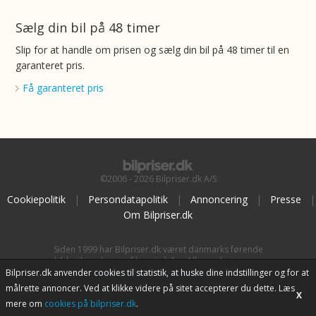
Sælg din bil på 48 timer
Slip for at handle om prisen og sælg din bil på 48 timer til en
garanteret pris.
Få garanteret pris
©2006 - 2026 Bilpriser.dk A/S
Cookiepolitik
|
Persondatapolitik
|
Annoncering
|
Presse
|
Om Bilpriser.dk
Siden 1999 har Bilpriser.dk været danmarks førende
kilde til vurdering af brugte biler. Alle vurderinger er
baseret på
BilpriserPro Prisberegning
, bilbranchens
Bilpriser.dk anvender cookies til statistik, at huske dine indstillinger og for at
uafhængige værktøj til bilvurdering.
målrette annoncer. Ved at klikke videre på sitet accepterer du dette. Læs
X
mere om
cookies på bilpriser.dk
.