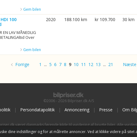
Gem bilen
 HDI 100
2020
188.100 km
kr 109.700
30 km
d
R EN LAV MÅNEDLIG
BETALINGAltid Over
Gem bilen
Forrige
1
...
5
6
7
8
9
10
11
12
13
...
21
Næste
©2006 - 2026 Bilpriser.dk A/S
olitik
|
Persondatapolitik
|
Annoncering
|
Presse
|
Om Bilp
priser.dk været danmarks førende kilde til vurdering af brugte biler. Alle vurder
BilpriserPro Prisberegning
, bilbranchens uafhængige værktøj til bilvurdering.
t huske dine indstillinger og for at målrette annoncer. Ved at klikke videre på si