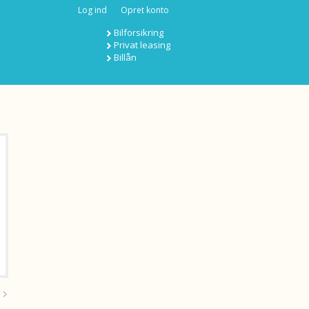
Log ind
Opret konto
Bilforsikring
Privat leasing
Billån