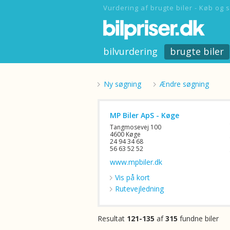
Vurdering af brugte biler - Køb og s
bilvurdering
brugte biler
Ny søgning
Ændre søgning
MP Biler ApS - Køge
Tangmosevej 100
4600 Køge
24 94 34 68
56 63 52 52
www.mpbiler.dk
Vis på kort
Rutevejledning
Resultat
121-135
af
315
fundne biler