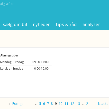
alg af bil
sælg din bil
nyheder
tips & råd
analyser
Åbningstider
Mandag - Fredag
09:00-17:00
Lørdag - Søndag
10:00-16:00
Forrige
1
...
5
6
7
8
9
10
11
12
13
...
21
Næste