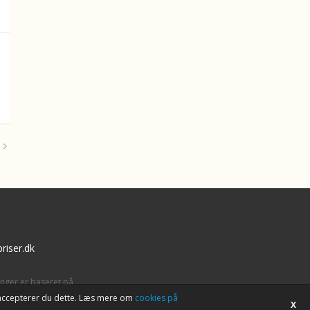
riser.dk
inger er baseret på
tet accepterer du dette. Læs mere om
cookies på
X