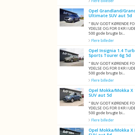
Flere billeder
Opel Grandland/Grand
Ultimate SUV aut 5d
" BLIV GODT KØRENDE FO
YDELSE OG FOR 0 KR I UD
500 gode brugte bi...
Flere billeder
Opel Insignia 1.4 Turb
Sports Tourer 6g 5d
" BLIV GODT KØRENDE FO
YDELSE OG FOR 0 KR I UD
500 gode brugte bi...
Flere billeder
Opel Mokka/Mokka X 1
SUV aut 5d
" BLIV GODT KØRENDE FO
YDELSE OG FOR 0 KR I UD
500 gode brugte bi...
Flere billeder
Opel Mokka/Mokka X 
SUV aut 5d