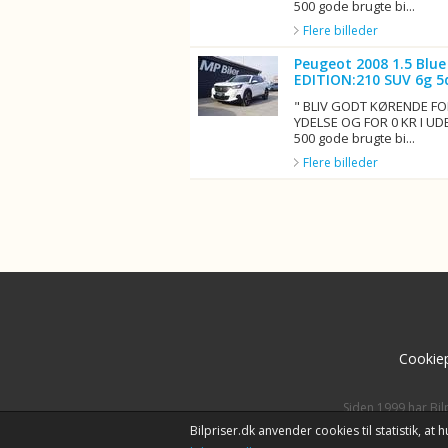
500 gode brugte bi...
Flere billeder
Peugeot 2008 1.5 Blue
EDITION:210 SUV 6g 5
" BLIV GODT KØRENDE FO
YDELSE OG FOR 0 KR I UD
500 gode brugte bi...
Flere billeder
Cookiep
Siden 1999 har Bil
Bilpriser.dk anvender cookies til statistik, a