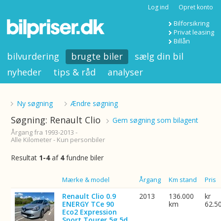
Log ind
Opret konto
Bilforsikring
Privat leasing
Billån
bilvurdering
brugte biler
sælg din bil
nyheder
tips & råd
analyser
Ny søgning
Ændre søgning
Søgning: Renault Clio
Gem søgning som bilagent
Årgang fra 1993-2013 -
Alle Kilometer - Kun personbiler
Resultat
1-4
af
4
fundne biler
Billede
Mærke & model
Årgang
Km stand
Pris
Renault Clio 0.9
2013
136.000
kr
ENERGY TCe 90
km
62.5
Eco2 Expression
Sport Tourer 5g 5d