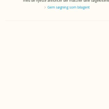
med de nyeste annoncer der matcher dine søgekriterie
Gem søgning som bilagent