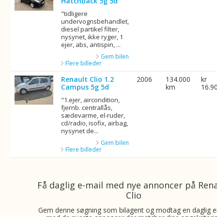
Hatchback 5g 5d
"tidligere
undervognsbehandlet,
diesel partikel filter,
nysynet, ikke ryger, 1
ejer, abs, antispin, ...
Gem bilen
Flere billeder
Renault Clio 1.2
2006
134.000
kr
Campus 5g 5d
km
16.9
"1.ejer, aircondition,
fjernb. centrallås,
sædevarme, el-ruder,
cd/radio, isofix, airbag,
nysynet de...
Gem bilen
Flere billeder
Få daglig e-mail med nye annoncer på Ren
Clio
Gem denne søgning som bilagent og modtag en daglig e