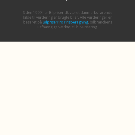
Siden 1999 har Bilpriser.dk været danmarks førende
kilde til vurdering af brugte biler. Alle vurderinger er
baseret på
BilpriserPro Prisberegning
, bilbranchens
uafhængige værktøj til bilvurdering.