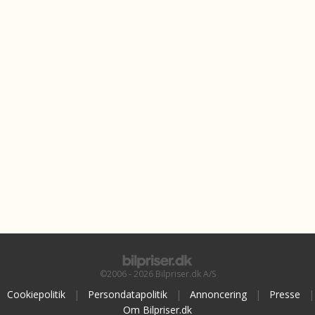
©2006 - 2026 Bilpriser.dk A/S
Cookiepolitik
|
Persondatapolitik
|
Annoncering
|
Presse
|
Om Bilpriser.dk