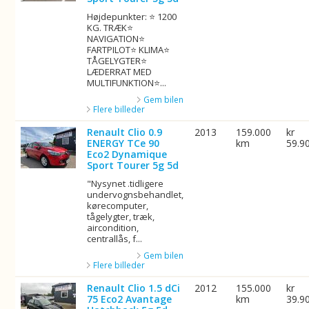
Højdepunkter: ⭐ 1200
KG. TRÆK⭐
NAVIGATION⭐
FARTPILOT⭐ KLIMA⭐
TÅGELYGTER⭐
LÆDERRAT MED
MULTIFUNKTION⭐...
Gem bilen
Flere billeder
Renault Clio 0.9
2013
159.000
kr
ENERGY TCe 90
km
59.9
Eco2 Dynamique
Sport Tourer 5g 5d
"Nysynet .tidligere
undervognsbehandlet,
kørecomputer,
tågelygter, træk,
aircondition,
centrallås, f...
Gem bilen
Flere billeder
Renault Clio 1.5 dCi
2012
155.000
kr
75 Eco2 Avantage
km
39.9