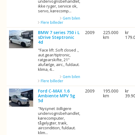
undervognsbehandlet,
ikke ryger, service ok,
servo, kørecomp...
Gem bilen
Flere billeder
BMW 7 series 750 i L
2009
225.000
kr
sDrive Steptronic
km
179.
4d
"Face lift .Soft closed .,
aut.gear/tiptronic,
ratgearskifte, 21"
alufælge, airc., fuldaut.
klima, 4...
Gem bilen
Flere billeder
Ford C-MAX 1.6
2009
195.000
kr
Ambiente MPV 5g
km
39.9
5d
"Nysynet .tidligere
undervognsbehandlet,
kørecomputer,
tågelygter, træk,
aircondition, fuldaut.
klim...