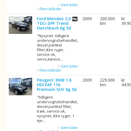
Gem bilen
Flere billeder
Ford Mondeo 2.0
2009
200.000
kr
TDCi DPF Trend
km
39.9
Hatchback 6g 5d
"Nysynet .tidligere
undervognsbehandlet,
diesel partikel
filter,ikke ryger,
service ok,
servo,køreco...
Gem bilen
Flere billeder
Peugeot 3008 1.6
2009
229.000
kr
HDI FAP 110
km
44.9
Premium SUV 6g 5d
"tidligere
undervognsbehandlet,
diesel partikel filter,
træk, service ok,
nysynet, ikke ryger, 1
eje...
Gem bilen