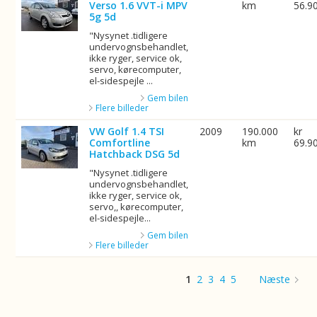
Verso 1.6 VVT-i MPV
km
56.9
5g 5d
"Nysynet .tidligere
undervognsbehandlet,
ikke ryger, service ok,
servo, kørecomputer,
el-sidespejle ...
Gem bilen
Flere billeder
VW Golf 1.4 TSI
2009
190.000
kr
Comfortline
km
69.9
Hatchback DSG 5d
"Nysynet .tidligere
undervognsbehandlet,
ikke ryger, service ok,
servo,, kørecomputer,
el-sidespejle...
Gem bilen
Flere billeder
1
2
3
4
5
Næste