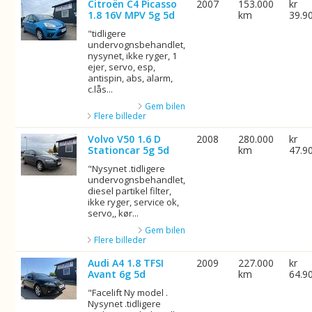
Citroën C4 Picasso
2007
153.000
kr
1.8 16V MPV 5g 5d
km
39.9
"tidligere
undervognsbehandlet,
nysynet, ikke ryger, 1
ejer, servo, esp,
antispin, abs, alarm,
c.lås...
Gem bilen
Flere billeder
Volvo V50 1.6 D
2008
280.000
kr
Stationcar 5g 5d
km
47.9
"Nysynet .tidligere
undervognsbehandlet,
diesel partikel filter,
ikke ryger, service ok,
servo,, kør...
Gem bilen
Flere billeder
Audi A4 1.8 TFSI
2009
227.000
kr
Avant 6g 5d
km
64.9
"Facelift Ny model .
Nysynet .tidligere