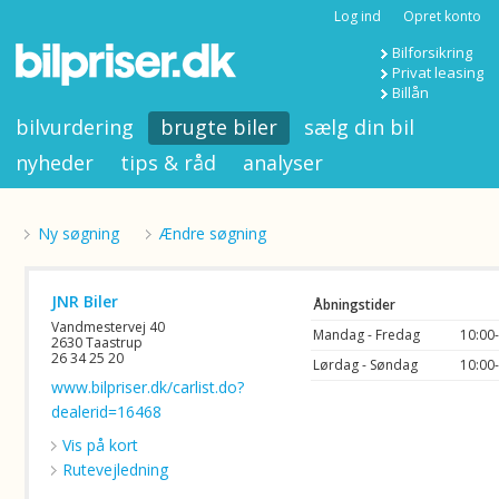
Log ind
Opret konto
Bilforsikring
Privat leasing
Billån
bilvurdering
brugte biler
sælg din bil
nyheder
tips & råd
analyser
Ny søgning
Ændre søgning
JNR Biler
Åbningstider
Vandmestervej 40
Mandag - Fredag
10:00
2630 Taastrup
26 34 25 20
Lørdag - Søndag
10:00
www.bilpriser.dk/carlist.do?
dealerid=16468
Vis på kort
Rutevejledning