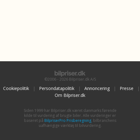
©2006 - 2026 Bilpriser.dk A/S
Cookiepolitik
|
Persondatapolitik
|
Annoncering
|
Presse
|
Om Bilpriser.dk
Siden 1999 har Bilpriser.dk været danmarks førende
kilde til vurdering af brugte biler. Alle vurderinger er
baseret på
BilpriserPro Prisberegning
, bilbranchens
uafhængige værktøj til bilvurdering.