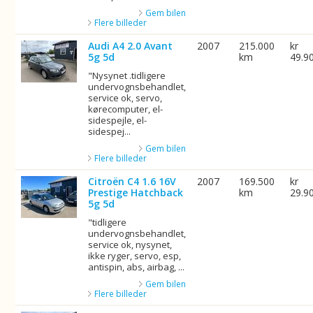
Gem bilen
Flere billeder
Audi A4 2.0 Avant
2007
215.000
kr
5g 5d
km
49.9
"Nysynet .tidligere
undervognsbehandlet,
service ok, servo,
kørecomputer, el-
sidespejle, el-
sidespej...
Gem bilen
Flere billeder
Citroën C4 1.6 16V
2007
169.500
kr
Prestige Hatchback
km
29.9
5g 5d
"tidligere
undervognsbehandlet,
service ok, nysynet,
ikke ryger, servo, esp,
antispin, abs, airbag, ...
Gem bilen
Flere billeder