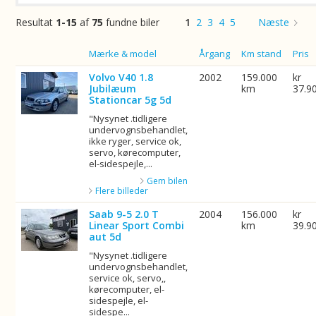
Resultat
1-15
af
75
fundne biler
1
2
3
4
5
Næste
Billede
Mærke & model
Årgang
Km stand
Pris
Volvo V40 1.8
2002
159.000
kr
Jubilæum
km
37.9
Stationcar 5g 5d
"Nysynet .tidligere
undervognsbehandlet,
ikke ryger, service ok,
servo, kørecomputer,
el-sidespejle,...
Gem bilen
Flere billeder
Saab 9-5 2.0 T
2004
156.000
kr
Linear Sport Combi
km
39.9
aut 5d
"Nysynet .tidligere
undervognsbehandlet,
service ok, servo,,
kørecomputer, el-
sidespejle, el-
sidespe...