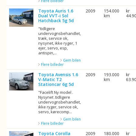
Flere billeder
Toyota Auris 1.6
2009
154.000
kr
Dual VVT-i Sol
km
44.9
Hatchback 5g 5d
"tidligere
undervognsbehandlet,
træk, service ok,
nysynet, ikke ryger, 1
ejer, servo, esp,
antispin,...
Gem bilen
Flere billeder
Toyota Avensis 1.6
2009
193.000
kr
V-Matic T2
km
63.9
Stationcar 6g 5d
"Facelift Ny model .
Nysynet .tidligere
undervognsbehandlet,
ikke ryger, service ok,
servo, kørecomp...
Gem bilen
Flere billeder
Toyota Corolla
2009
180.000
kr