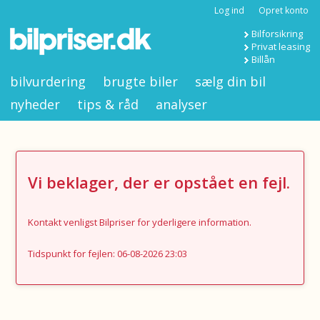
Log ind
Opret konto
Bilforsikring
Privat leasing
Billån
bilvurdering
brugte biler
sælg din bil
nyheder
tips & råd
analyser
Vi beklager, der er opstået en fejl.
Kontakt venligst Bilpriser for yderligere information.
Tidspunkt for fejlen: 06-08-2026 23:03