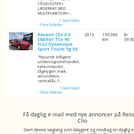
TÅGELYGTER⭐
LÆDERRAT MED
MULTIFUNKTION⭐...
Gem bilen
Flere billeder
Renault Clio 0.9
2013
159.000
kr
ENERGY TCe 90
km
59.9
Eco2 Dynamique
Sport Tourer 5g 5d
"Nysynet .tidligere
undervognsbehandlet,
kørecomputer,
tågelygter, træk,
aircondition,
centrallås, f...
Gem bilen
Flere billeder
Få daglig e-mail med nye annoncer på Ren
Clio
Gem denne søgning som bilagent og modtag en daglig e