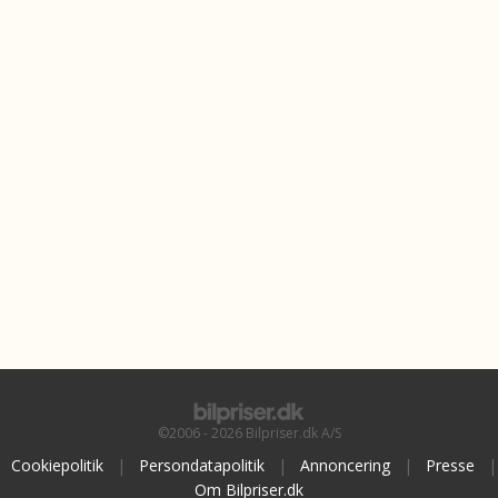
©2006 - 2026 Bilpriser.dk A/S
Cookiepolitik
|
Persondatapolitik
|
Annoncering
|
Presse
|
Om Bilpriser.dk