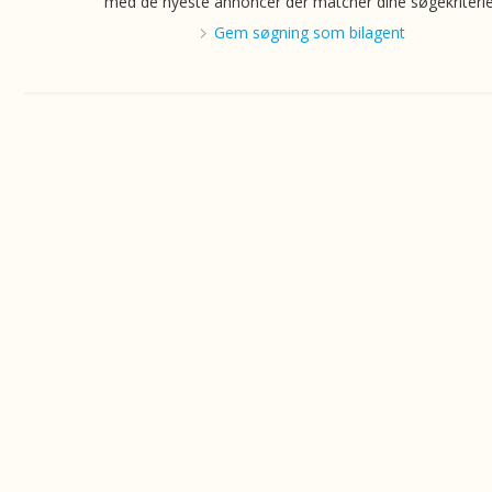
med de nyeste annoncer der matcher dine søgekriterie
Gem søgning som bilagent