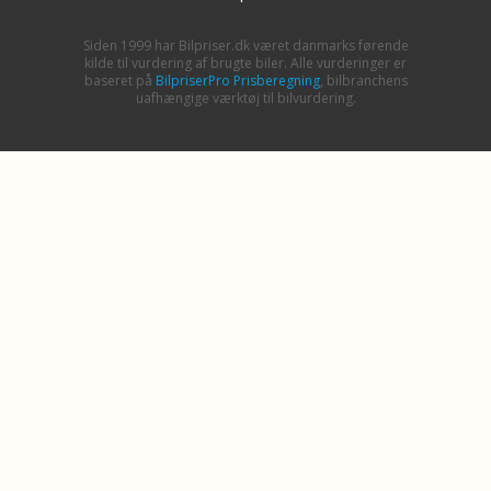
Siden 1999 har Bilpriser.dk været danmarks førende
kilde til vurdering af brugte biler. Alle vurderinger er
baseret på
BilpriserPro Prisberegning
, bilbranchens
uafhængige værktøj til bilvurdering.