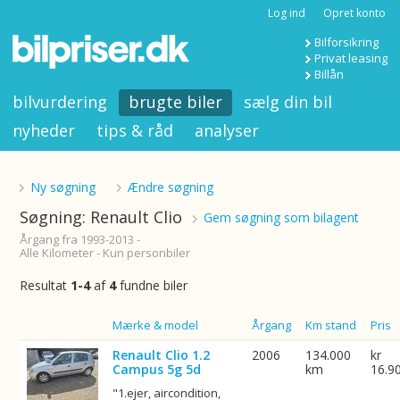
Log ind
Opret konto
Bilforsikring
Privat leasing
Billån
bilvurdering
brugte biler
sælg din bil
nyheder
tips & råd
analyser
Ny søgning
Ændre søgning
Søgning: Renault Clio
Gem søgning som bilagent
Årgang fra 1993-2013 -
Alle Kilometer - Kun personbiler
Resultat
1-4
af
4
fundne biler
Billede
Mærke & model
Årgang
Km stand
Pris
Renault Clio 1.2
2006
134.000
kr
Campus 5g 5d
km
16.9
"1.ejer, aircondition,