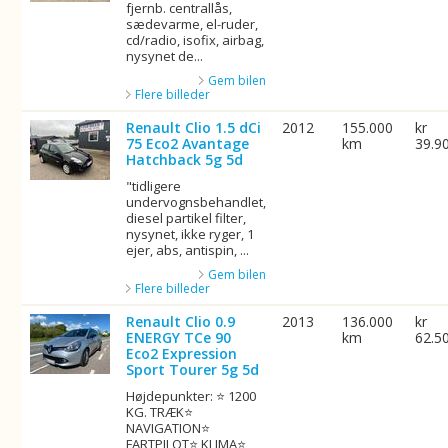
fjernb. centrallås,
sædevarme, el-ruder,
cd/radio, isofix, airbag,
nysynet de...
Gem bilen
Flere billeder
Renault Clio 1.5 dCi
2012
155.000
kr
75 Eco2 Avantage
km
39.9
Hatchback 5g 5d
"tidligere
undervognsbehandlet,
diesel partikel filter,
nysynet, ikke ryger, 1
ejer, abs, antispin, ...
Gem bilen
Flere billeder
Renault Clio 0.9
2013
136.000
kr
ENERGY TCe 90
km
62.5
Eco2 Expression
Sport Tourer 5g 5d
Højdepunkter: ⭐ 1200
KG. TRÆK⭐
NAVIGATION⭐
FARTPILOT⭐ KLIMA⭐