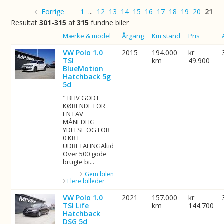
Forrige
1
...
12
13
14
15
16
17
18
19
20
21
Resultat
301-315
af
315
fundne biler
Billede
Mærke & model
Årgang
Km stand
Pris
VW Polo 1.0
2015
194.000
kr
TSI
km
49.900
BlueMotion
Hatchback 5g
5d
" BLIV GODT
KØRENDE FOR
EN LAV
MÅNEDLIG
YDELSE OG FOR
0 KR I
UDBETALINGAltid
Over 500 gode
brugte bi...
Gem bilen
Flere billeder
VW Polo 1.0
2021
157.000
kr
TSI Life
km
144.700
Hatchback
DSG 5d