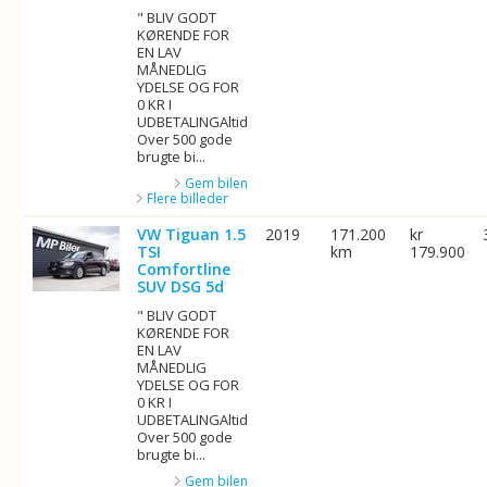
" BLIV GODT
KØRENDE FOR
EN LAV
MÅNEDLIG
YDELSE OG FOR
0 KR I
UDBETALINGAltid
Over 500 gode
brugte bi...
Gem bilen
Flere billeder
VW Tiguan 1.5
2019
171.200
kr
TSI
km
179.900
Comfortline
SUV DSG 5d
" BLIV GODT
KØRENDE FOR
EN LAV
MÅNEDLIG
YDELSE OG FOR
0 KR I
UDBETALINGAltid
Over 500 gode
brugte bi...
Gem bilen