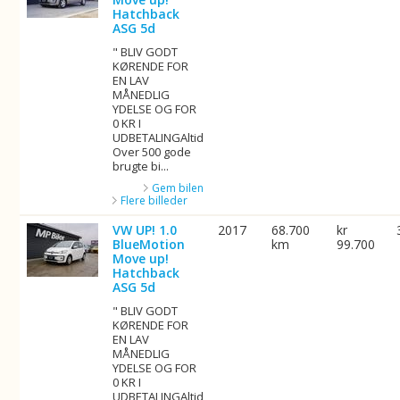
Hatchback
ASG 5d
" BLIV GODT
KØRENDE FOR
EN LAV
MÅNEDLIG
YDELSE OG FOR
0 KR I
UDBETALINGAltid
Over 500 gode
brugte bi...
Gem bilen
Flere billeder
VW UP! 1.0
2017
68.700
kr
BlueMotion
km
99.700
Move up!
Hatchback
ASG 5d
" BLIV GODT
KØRENDE FOR
EN LAV
MÅNEDLIG
YDELSE OG FOR
0 KR I
UDBETALINGAltid