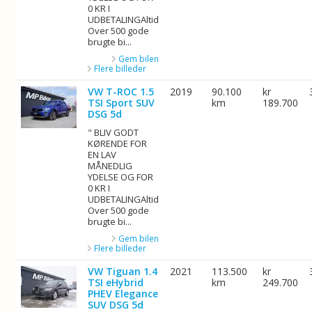
0 KR I
UDBETALINGAltid
Over 500 gode
brugte bi...
Gem bilen
Flere billeder
VW T-ROC 1.5
2019
90.100
kr
TSI Sport SUV
km
189.700
DSG 5d
" BLIV GODT
KØRENDE FOR
EN LAV
MÅNEDLIG
YDELSE OG FOR
0 KR I
UDBETALINGAltid
Over 500 gode
brugte bi...
Gem bilen
Flere billeder
VW Tiguan 1.4
2021
113.500
kr
TSI eHybrid
km
249.700
PHEV Elegance
SUV DSG 5d