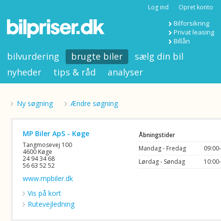
Log ind
Opret konto
Bilforsikring
Privat leasing
Billån
bilvurdering
brugte biler
sælg din bil
nyheder
tips & råd
analyser
Ny søgning
Ændre søgning
MP Biler ApS - Køge
Åbningstider
Tangmosevej 100
Mandag - Fredag
09:00
4600 Køge
24 94 34 68
Lørdag - Søndag
10:00
56 63 52 52
www.mpbiler.dk
Vis på kort
Rutevejledning