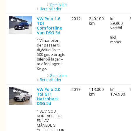
Gem bilen
Flere billeder
VW Polo 1.6
2012
240.100
kr
TDI
km
29.900
Comfortline
Varebil
Van DSG 5d
Incl.
" Vi har bilen,
moms
der passer til
dig!Altid Over
500 gode brugte
biler på lager –
to afdelinger, i
Køge...
Gem bilen
Flere billeder
VW Polo 2.0
2019
113.000
kr
TSI GTI
km
174.900
Hatchback
DSG 5d
" BLIV GODT
KØRENDE FOR
EN LAV
MÅNEDLIG
YDELSE OG FOR