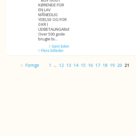
" BLIV GODT
KØRENDE FOR
EN LAV
MÅNEDLIG
YDELSE OG FOR
0 KR I
UDBETALINGAltid
Over 500 gode
brugte bi...
Gem bilen
Flere billeder
Forrige
1
...
12
13
14
15
16
17
18
19
20
21