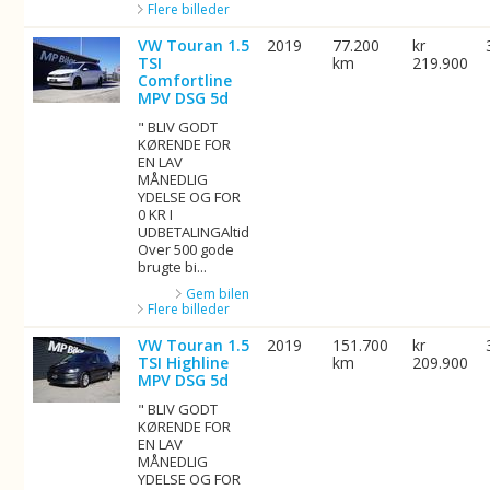
Flere billeder
VW Touran 1.5
2019
77.200
kr
TSI
km
219.900
Comfortline
MPV DSG 5d
" BLIV GODT
KØRENDE FOR
EN LAV
MÅNEDLIG
YDELSE OG FOR
0 KR I
UDBETALINGAltid
Over 500 gode
brugte bi...
Gem bilen
Flere billeder
VW Touran 1.5
2019
151.700
kr
TSI Highline
km
209.900
MPV DSG 5d
" BLIV GODT
KØRENDE FOR
EN LAV
MÅNEDLIG
YDELSE OG FOR