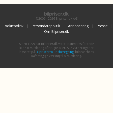
©2006 - 2026 Bilpriser.dk A/S
Cookiepolitik
|
Persondatapolitik
|
Annoncering
|
Presse
|
Om Bilpriser.dk
Siden 1999 har Bilpriser.dk været danmarks førende
kilde til vurdering af brugte biler. Alle vurderinger er
baseret på
BilpriserPro Prisberegning
, bilbranchens
uafhængige værktøj til bilvurdering.