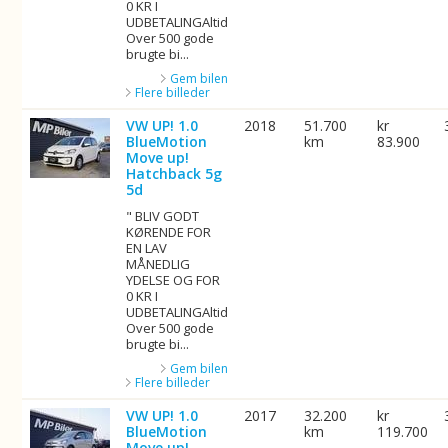
0 KR I
UDBETALINGAltid
Over 500 gode
brugte bi...
Gem bilen
Flere billeder
VW UP! 1.0
2018
51.700
kr
BlueMotion
km
83.900
Move up!
Hatchback 5g
5d
" BLIV GODT
KØRENDE FOR
EN LAV
MÅNEDLIG
YDELSE OG FOR
0 KR I
UDBETALINGAltid
Over 500 gode
brugte bi...
Gem bilen
Flere billeder
VW UP! 1.0
2017
32.200
kr
BlueMotion
km
119.700
Move up!