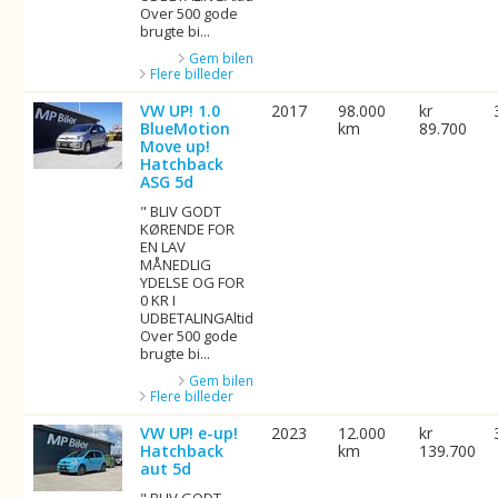
Over 500 gode
brugte bi...
Gem bilen
Flere billeder
VW UP! 1.0
2017
98.000
kr
BlueMotion
km
89.700
Move up!
Hatchback
ASG 5d
" BLIV GODT
KØRENDE FOR
EN LAV
MÅNEDLIG
YDELSE OG FOR
0 KR I
UDBETALINGAltid
Over 500 gode
brugte bi...
Gem bilen
Flere billeder
VW UP! e-up!
2023
12.000
kr
Hatchback
km
139.700
aut 5d