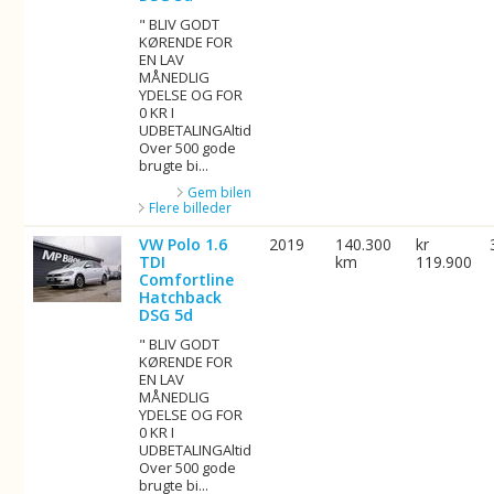
" BLIV GODT
KØRENDE FOR
EN LAV
MÅNEDLIG
YDELSE OG FOR
0 KR I
UDBETALINGAltid
Over 500 gode
brugte bi...
Gem bilen
Flere billeder
VW Polo 1.6
2019
140.300
kr
TDI
km
119.900
Comfortline
Hatchback
DSG 5d
" BLIV GODT
KØRENDE FOR
EN LAV
MÅNEDLIG
YDELSE OG FOR
0 KR I
UDBETALINGAltid
Over 500 gode
brugte bi...