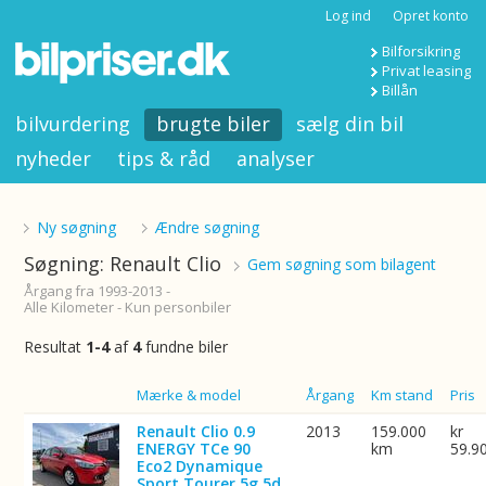
Log ind
Opret konto
Bilforsikring
Privat leasing
Billån
bilvurdering
brugte biler
sælg din bil
nyheder
tips & råd
analyser
Ny søgning
Ændre søgning
Søgning: Renault Clio
Gem søgning som bilagent
Årgang fra 1993-2013 -
Alle Kilometer - Kun personbiler
Resultat
1-4
af
4
fundne biler
Billede
Mærke & model
Årgang
Km stand
Pris
Renault Clio 0.9
2013
159.000
kr
ENERGY TCe 90
km
59.9
Eco2 Dynamique
Sport Tourer 5g 5d