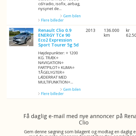
cd/radio, isofix, airbag,
nysynet de...
Gem bilen
Flere billeder
Renault Clio 0.9
2013
136.000
kr
ENERGY TCe 90
km
62.5
Eco2 Expression
Sport Tourer 5g 5d
Højdepunkter: ⭐ 1200
KG. TRÆK⭐
NAVIGATION⭐
FARTPILOT⭐ KLIMA⭐
TÅGELYGTER⭐
LÆDERRAT MED
MULTIFUNKTION⭐...
Gem bilen
Flere billeder
Få daglig e-mail med nye annoncer på Ren
Clio
Gem denne søgning som bilagent og modtag en daglig e