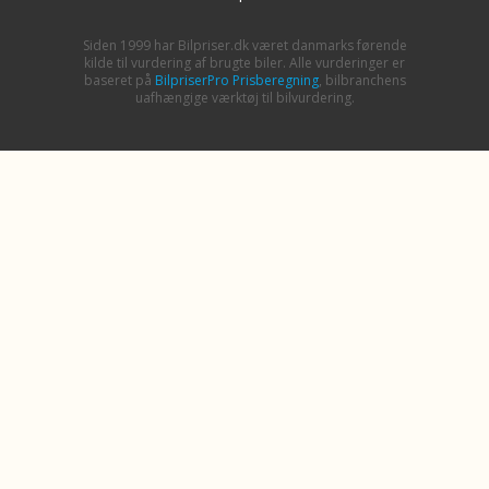
Siden 1999 har Bilpriser.dk været danmarks førende
kilde til vurdering af brugte biler. Alle vurderinger er
baseret på
BilpriserPro Prisberegning
, bilbranchens
uafhængige værktøj til bilvurdering.