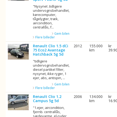
"Nysynet .tidligere
undervognsbehandlet,
kørecomputer,
tågelygter, træk,
aircondition,
centrallås, f...
Gem bilen
Flere billeder
Renault Clio 1.5 dCi
2012
155.000
kr
75 Eco2 Avantage
km
39.9
Hatchback 5g 5d
"tidligere
undervognsbehandlet,
diesel partikel filter,
nysynet, ikke ryger, 1
ejer, abs, antispin, ...
Gem bilen
Flere billeder
Renault Clio 1.2
2006
134.000
kr
Campus 5g 5d
km
16.9
"1.ejer, aircondition,
fjernb. centrallås,
sædevarme, el-ruder,