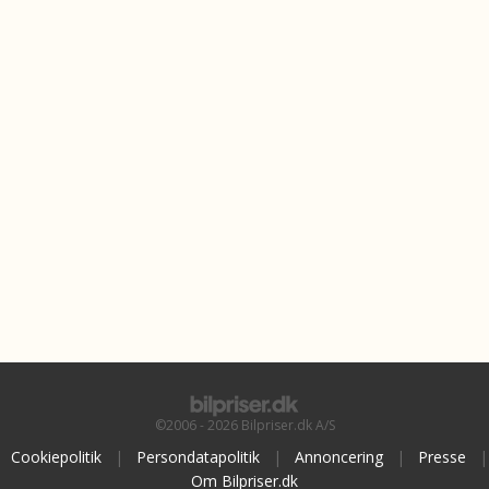
©2006 - 2026 Bilpriser.dk A/S
Cookiepolitik
|
Persondatapolitik
|
Annoncering
|
Presse
|
Om Bilpriser.dk