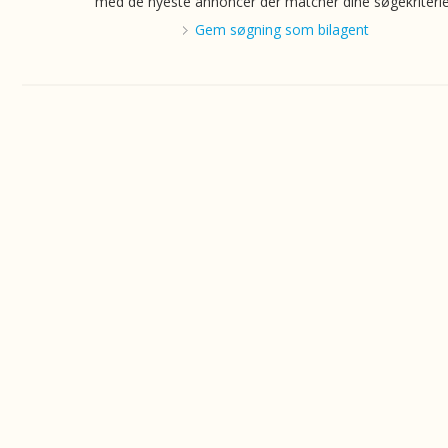
med de nyeste annoncer der matcher dine søgekriterie
Gem søgning som bilagent