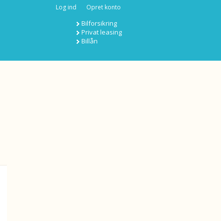
Log ind
Opret konto
Bilforsikring
Privat leasing
Billån