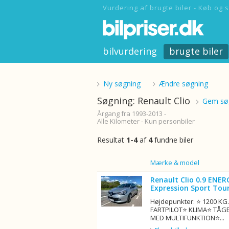
Vurdering af brugte biler - Køb og s
bilvurdering
brugte biler
Ny søgning
Ændre søgning
Søgning: Renault Clio
Gem søg
Årgang fra 1993-2013 -
Alle Kilometer - Kun personbiler
Resultat
1-4
af
4
fundne biler
Billede
Mærke & model
Renault Clio 0.9 ENER
Expression Sport Tour
Højdepunkter: ⭐ 1200 K
FARTPILOT⭐ KLIMA⭐ TÅG
MED MULTIFUNKTION⭐...