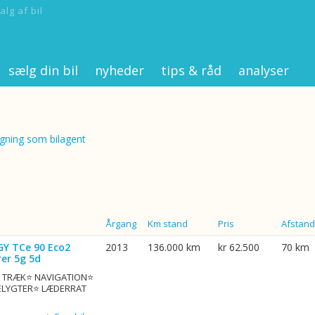
alg af bil
sælg din bil
nyheder
tips & råd
analyser
ning som bilagent
Årgang
Km stand
Pris
Afstand
GY TCe 90 Eco2
2013
136.000 km
kr 62.500
70 km
er 5g 5d
G. TRÆK⭐ NAVIGATION⭐
ELYGTER⭐ LÆDERRAT