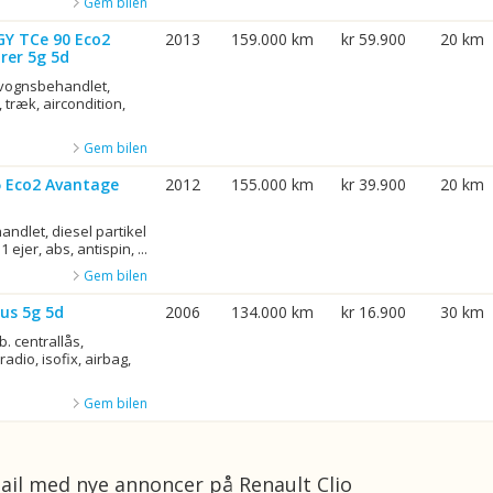
Gem bilen
GY TCe 90 Eco2
2013
159.000 km
kr 59.900
20 km
rer 5g 5d
rvognsbehandlet,
 træk, aircondition,
Gem bilen
75 Eco2 Avantage
2012
155.000 km
kr 39.900
20 km
ndlet, diesel partikel
1 ejer, abs, antispin, ...
Gem bilen
us 5g 5d
2006
134.000 km
kr 16.900
30 km
b. centrallås,
adio, isofix, airbag,
Gem bilen
ail med nye annoncer på Renault Clio