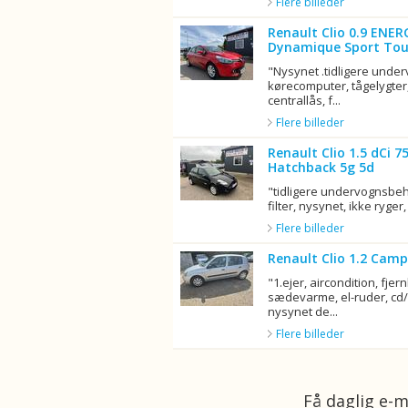
Flere billeder
Renault Clio 0.9 ENER
Dynamique Sport Tou
"Nysynet .tidligere unde
kørecomputer, tågelygter,
centrallås, f...
Flere billeder
Renault Clio 1.5 dCi 
Hatchback 5g 5d
"tidligere undervognsbeha
filter, nysynet, ikke ryger, 
Flere billeder
Renault Clio 1.2 Camp
"1.ejer, aircondition, fjern
sædevarme, el-ruder, cd/r
nysynet de...
Flere billeder
Få daglig e-m