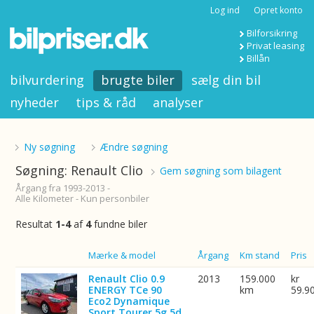
Log ind
Opret konto
Bilforsikring
Privat leasing
Billån
bilvurdering
brugte biler
sælg din bil
nyheder
tips & råd
analyser
Ny søgning
Ændre søgning
Søgning: Renault Clio
Gem søgning som bilagent
Årgang fra 1993-2013 -
Alle Kilometer - Kun personbiler
Resultat
1-4
af
4
fundne biler
Billede
Mærke & model
Årgang
Km stand
Pris
Renault Clio 0.9
2013
159.000
kr
ENERGY TCe 90
km
59.9
Eco2 Dynamique
Sport Tourer 5g 5d