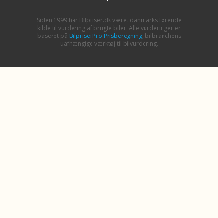
Siden 1999 har Bilpriser.dk været danmarks førende
kilde til vurdering af brugte biler. Alle vurderinger er
baseret på
BilpriserPro Prisberegning
, bilbranchens
uafhængige værktøj til bilvurdering.