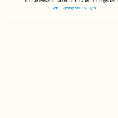
med de nyeste annoncer der matcher dine søgekriterie
Gem søgning som bilagent