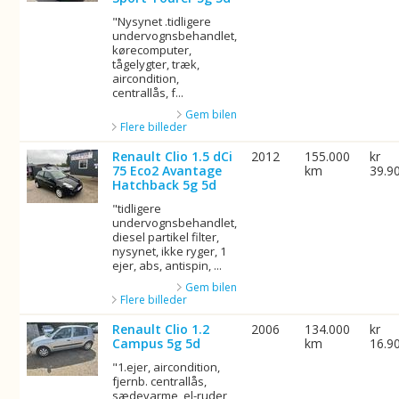
"Nysynet .tidligere
undervognsbehandlet,
kørecomputer,
tågelygter, træk,
aircondition,
centrallås, f...
Gem bilen
Flere billeder
Renault Clio 1.5 dCi
2012
155.000
kr
75 Eco2 Avantage
km
39.9
Hatchback 5g 5d
"tidligere
undervognsbehandlet,
diesel partikel filter,
nysynet, ikke ryger, 1
ejer, abs, antispin, ...
Gem bilen
Flere billeder
Renault Clio 1.2
2006
134.000
kr
Campus 5g 5d
km
16.9
"1.ejer, aircondition,
fjernb. centrallås,
sædevarme, el-ruder,