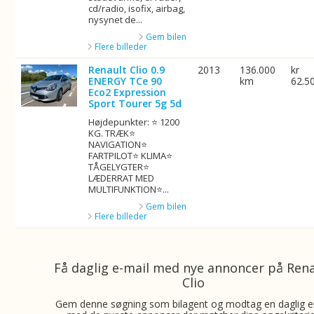
cd/radio, isofix, airbag,
nysynet de...
Gem bilen
Flere billeder
Renault Clio 0.9
2013
136.000
kr
ENERGY TCe 90
km
62.5
Eco2 Expression
Sport Tourer 5g 5d
Højdepunkter: ⭐ 1200
KG. TRÆK⭐
NAVIGATION⭐
FARTPILOT⭐ KLIMA⭐
TÅGELYGTER⭐
LÆDERRAT MED
MULTIFUNKTION⭐...
Gem bilen
Flere billeder
Få daglig e-mail med nye annoncer på Ren
Clio
Gem denne søgning som bilagent og modtag en daglig e