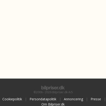
©2006 - 2026 Bilpriser.dk A/S
Cookiepolitik
|
Persondatapolitik
|
Annoncering
|
Presse
|
Om Bilpriser.dk