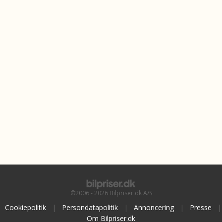
©2006 - 2026 Bilpriser.dk A/S
Cookiepolitik
|
Persondatapolitik
|
Annoncering
|
Presse
|
Om Bilpriser.dk