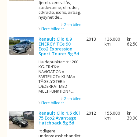
fjernb. centrallås,
sædevarme, el-ruder,
cd/radio, isofix, airbag,
nysynet de...
Gem bilen
Flere billeder
Renault Clio 0.9
2013
136.000
kr
ENERGY TCe 90
km
62.5
Eco2 Expression
Sport Tourer 5g 5d
Højdepunkter: ⭐ 1200
KG. TRÆK⭐
NAVIGATION⭐
FARTPILOT⭐ KLIMA⭐
TÅGELYGTER⭐
LÆDERRAT MED
MULTIFUNKTION⭐...
Gem bilen
Flere billeder
Renault Clio 1.5 dCi
2012
155.000
kr
75 Eco2 Avantage
km
39.9
Hatchback 5g 5d
"tidligere
undervognsbehandlet,