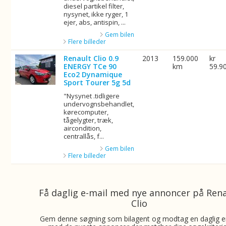
diesel partikel filter,
nysynet, ikke ryger, 1
ejer, abs, antispin, ...
Gem bilen
Flere billeder
Renault Clio 0.9
2013
159.000
kr
ENERGY TCe 90
km
59.9
Eco2 Dynamique
Sport Tourer 5g 5d
"Nysynet .tidligere
undervognsbehandlet,
kørecomputer,
tågelygter, træk,
aircondition,
centrallås, f...
Gem bilen
Flere billeder
Få daglig e-mail med nye annoncer på Ren
Clio
Gem denne søgning som bilagent og modtag en daglig e