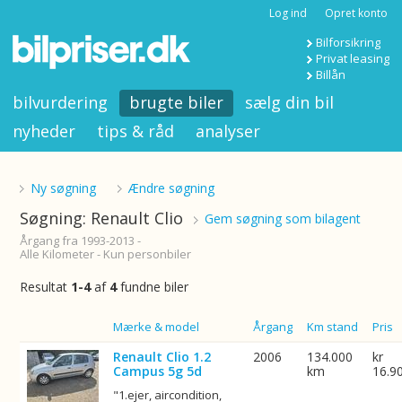
Log ind
Opret konto
Bilforsikring
Privat leasing
Billån
bilvurdering
brugte biler
sælg din bil
nyheder
tips & råd
analyser
Ny søgning
Ændre søgning
Søgning: Renault Clio
Gem søgning som bilagent
Årgang fra 1993-2013 -
Alle Kilometer - Kun personbiler
Resultat
1-4
af
4
fundne biler
Billede
Mærke & model
Årgang
Km stand
Pris
Renault Clio 1.2
2006
134.000
kr
Campus 5g 5d
km
16.9
"1.ejer, aircondition,