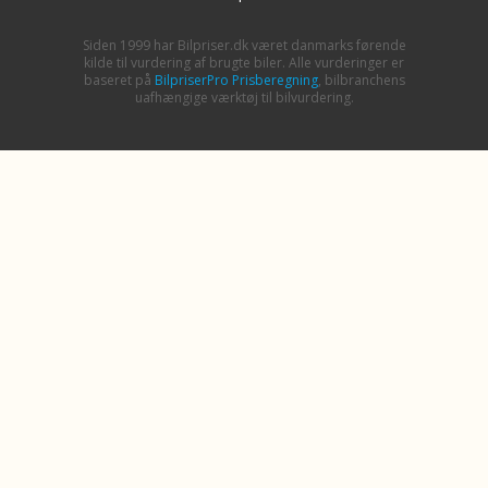
Siden 1999 har Bilpriser.dk været danmarks førende
kilde til vurdering af brugte biler. Alle vurderinger er
baseret på
BilpriserPro Prisberegning
, bilbranchens
uafhængige værktøj til bilvurdering.