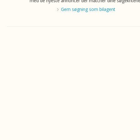
med de nyeste annoncer der matcher dine søgekriterie
Gem søgning som bilagent