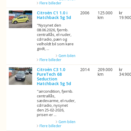
Flere billeder
Citroën C1 1.0 i
2006
125.000
kr
Hatchback 5g 5d
km
19.90
"Nysynet den
08.06.2026, fjernb.
centrallås, el-ruder,
cd/radio, pæn og
velholdt bil som køre
godt, ...
Gem bilen
Flere billeder
Citroën C3 1.0
2014
209.000
kr
PureTech 68
km
34.90
Seduction
Hatchback 5g 5d
"aircondition, fjernb.
centrallås,
sædevarme, el-ruder,
cd/radio, nysynet
den 25-02-2026,
prisen er ...
Gem bilen
Flere billeder