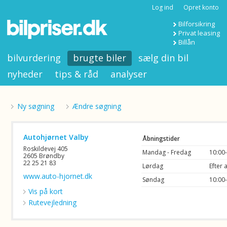
Log ind
Opret konto
Bilforsikring
Privat leasing
Billån
bilvurdering
brugte biler
sælg din bil
nyheder
tips & råd
analyser
Ny søgning
Ændre søgning
Autohjørnet Valby
Åbningstider
Roskildevej 405
Mandag - Fredag
10:00
2605 Brøndby
22 25 21 83
Lørdag
Efter 
www.auto-hjornet.dk
Søndag
10:00
Vis på kort
Rutevejledning