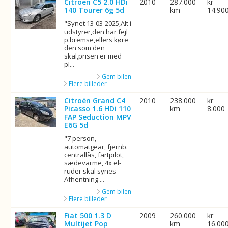
Citroën C5 2.0 HDi
2010
287.000
kr
140 Tourer 6g 5d
km
14.90
"Synet 13-03-2025,Alt i
udstyrer,den har fejl
p.bremse,ellers køre
den som den
skal,prisen er med
pl...
Gem bilen
Flere billeder
Citroën Grand C4
2010
238.000
kr
Picasso 1.6 HDi 110
km
8.000
FAP Seduction MPV
E6G 5d
"7 person,
automatgear, fjernb.
centrallås, fartpilot,
sædevarme, 4x el-
ruder skal synes
Afhentning ...
Gem bilen
Flere billeder
Fiat 500 1.3 D
2009
260.000
kr
Multijet Pop
km
16.00