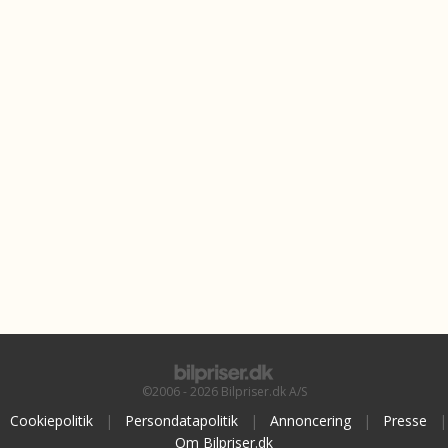
©2006 - 2026 Bilpriser.dk A/S
Cookiepolitik
|
Persondatapolitik
|
Annoncering
|
Presse
|
Om Bilpriser.dk