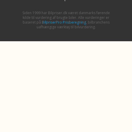
Siden 1999 har Bilpriser.dk været danmarks førende
kilde til vurdering af brugte biler. Alle vurderinger er
baseret på
BilpriserPro Prisberegning
, bilbranchens
uafhængige værktøj til bilvurdering.