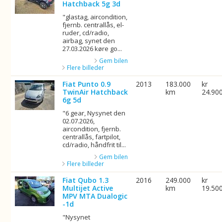
Hatchback 5g 3d
"glastag, aircondition,
fjernb. centrallås, el-
ruder, cd/radio,
airbag, synet den
27.03.2026 køre go...
Gem bilen
Flere billeder
Fiat Punto 0.9
2013
183.000
kr
TwinAir Hatchback
km
24.90
6g 5d
"6 gear, Nysynet den
02.07.2026,
aircondition, fjernb.
centrallås, fartpilot,
cd/radio, håndfrit til...
Gem bilen
Flere billeder
Fiat Qubo 1.3
2016
249.000
kr
Multijet Active
km
19.50
MPV MTA Dualogic
-1d
"Nysynet