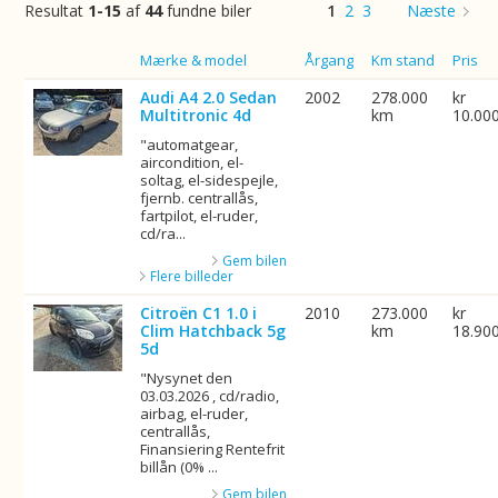
Resultat
1-15
af
44
fundne biler
1
2
3
Næste
Billede
Mærke & model
Årgang
Km stand
Pris
Audi A4 2.0 Sedan
2002
278.000
kr
Multitronic 4d
km
10.00
"automatgear,
aircondition, el-
soltag, el-sidespejle,
fjernb. centrallås,
fartpilot, el-ruder,
cd/ra...
Gem bilen
Flere billeder
Citroën C1 1.0 i
2010
273.000
kr
Clim Hatchback 5g
km
18.90
5d
"Nysynet den
03.03.2026 , cd/radio,
airbag, el-ruder,
centrallås,
Finansiering Rentefrit
billån (0% ...
Gem bilen