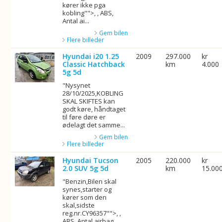
kører ikke pga
kobling"">, , ABS,
Antal ai...
Gem bilen
Flere billeder
Hyundai i20 1.25
2009
297.000
kr
Classic Hatchback
km
4.000
5g 5d
"Nysynet
28/10/2025,KOBLING
SKAL SKIFTES kan
godt køre, håndtaget
til føre døre er
ødelagt det samme...
Gem bilen
Flere billeder
Hyundai Tucson
2005
220.000
kr
2.0 SUV 5g 5d
km
15.00
"Benzin,Bilen skal
synes,starter og
kører som den
skal,sidste
reg.nr.CY96357"">, ,
ABS, Antal airbag...