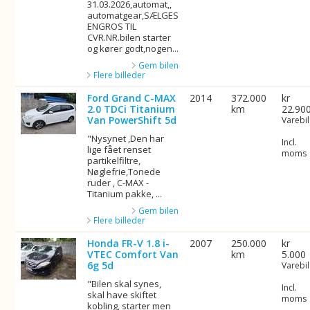
31.03.2026,automat,,
automatgear,SÆLGES
ENGROS TIL
CVR.NR.bilen starter
og kører godt,nogen...
Gem bilen
Flere billeder
Ford Grand C-MAX
2014
372.000
kr
2.0 TDCi Titanium
km
22.90
Van PowerShift 5d
Varebil
"Nysynet ,Den har
Incl.
lige fået renset
moms
partikelfiltre,
Nøglefrie,Tonede
ruder , C-MAX -
Titanium pakke, ...
Gem bilen
Flere billeder
Honda FR-V 1.8 i-
2007
250.000
kr
VTEC Comfort Van
km
5.000
6g 5d
Varebil
"Bilen skal synes,
Incl.
skal have skiftet
moms
kobling, starter men