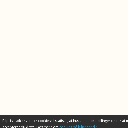
Bilpriser.dk anvender cookies til statistik, at huske dine indstillinger og for at
accepterer du dette. Læs mere om
cookies på bilpriser.dk
.