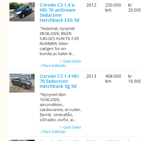
Citroën C3 1.4 e-
2012
250.000
kr
HDi 70 airDream
km
20.00
Seduction
Hatchback E5G 5d
"Automat, nysynet
08.06.2026, BILEN
SÆLGES KUN TIL CVR
NUMMER, bilen
sælges for en
kunde,ac køler ik...
Gem bilen
Flere billeder
Citroën C3 1.4 HDi
2013
408.000
kr
70 Seduction
km
16.90
Hatchback 5g 5d
"Nysynet den
10.06.2026,
aircondition,
sædevarme, el-ruder,
fjernb. centrallås,
cd/radio, isofix, ai...
Gem bilen
Flere billeder