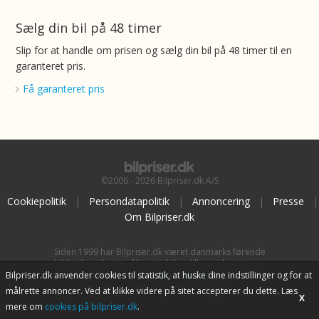
Sælg din bil på 48 timer
Slip for at handle om prisen og sælg din bil på 48 timer til en
garanteret pris.
Få garanteret pris
©2006 - 2026 Bilpriser.dk A/S
Cookiepolitik
|
Persondatapolitik
|
Annoncering
|
Presse
|
Om Bilpriser.dk
Siden 1999 har Bilpriser.dk været danmarks førende
kilde til vurdering af brugte biler. Alle vurderinger er
baseret på
BilpriserPro Prisberegning
, bilbranchens
Bilpriser.dk anvender cookies til statistik, at huske dine indstillinger og for at
uafhængige værktøj til bilvurdering.
målrette annoncer. Ved at klikke videre på sitet accepterer du dette. Læs
X
mere om
cookies på bilpriser.dk
.