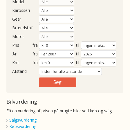
Model
Karosseri
Gear
Brændstof
Motor
Pris
fra
til
Årgang
fra
til
ometer
fra
til
Afstand
Bilvurdering
Få en vurdering af prisen på brugte biler ved køb og salg.
Salgsvurdering
Købsvurdering