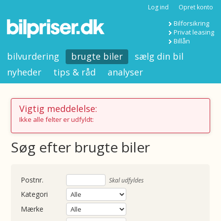
Log ind
Opret konto
Bilforsikring
Privat leasing
Billån
bilvurdering
brugte biler
sælg din bil
nyheder
tips & råd
analyser
Vigtig meddelelse:
Ikke alle felter er udfyldt:
Søg efter brugte biler
nummer
Skal udfyldes
Kategori
Mærke