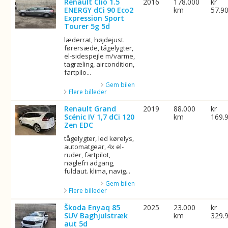
Renault Clio 1.5
2016
178.000
kr
ENERGY dCi 90 Eco2
km
57.9
Expression Sport
Tourer 5g 5d
læderrat, højdejust.
førersæde, tågelygter,
el-sidespejle m/varme,
tagræling, aircondition,
fartpilo...
Gem bilen
Flere billeder
Renault Grand
2019
88.000
kr
Scénic IV 1,7 dCi 120
km
169.
Zen EDC
tågelygter, led kørelys,
automatgear, 4x el-
ruder, fartpilot,
nøglefri adgang,
fuldaut. klima, navig...
Gem bilen
Flere billeder
Škoda Enyaq 85
2025
23.000
kr
SUV Baghjulstræk
km
329.
aut 5d