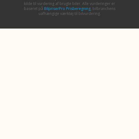
kilde til vurdering af brugte biler. Alle vurderinger er
baseret på
BilpriserPro Prisberegning
, bilbranchens
uafhængige værktøj til bilvurdering.