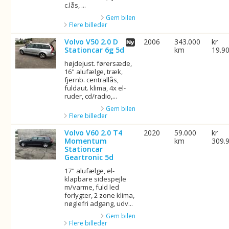
c.lås, ...
Gem bilen
Flere billeder
Volvo V50 2.0 D
2006
343.000
kr
Stationcar 6g 5d
km
19.9
højdejust. førersæde,
16" alufælge, træk,
fjernb. centrallås,
fuldaut. klima, 4x el-
ruder, cd/radio,...
Gem bilen
Flere billeder
Volvo V60 2.0 T4
2020
59.000
kr
Momentum
km
309.
Stationcar
Geartronic 5d
17" alufælge, el-
klapbare sidespejle
m/varme, fuld led
forlygter, 2 zone klima,
nøglefri adgang, udv...
Gem bilen
Flere billeder