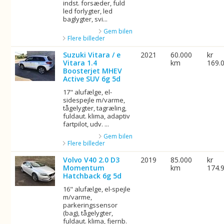
indst. forsæder, fuld
led forlygter, led
baglygter, svi...
Gem bilen
Flere billeder
Suzuki Vitara / e
2021
60.000
kr
Vitara 1.4
km
169.
Boosterjet MHEV
Active SUV 6g 5d
17" alufælge, el-
sidespejle m/varme,
tågelygter, tagræling,
fuldaut. klima, adaptiv
fartpilot, udv. ...
Gem bilen
Flere billeder
Volvo V40 2.0 D3
2019
85.000
kr
Momentum
km
174.
Hatchback 6g 5d
16" alufælge, el-spejle
m/varme,
parkeringssensor
(bag), tågelygter,
fuldaut. klima, fjernb.