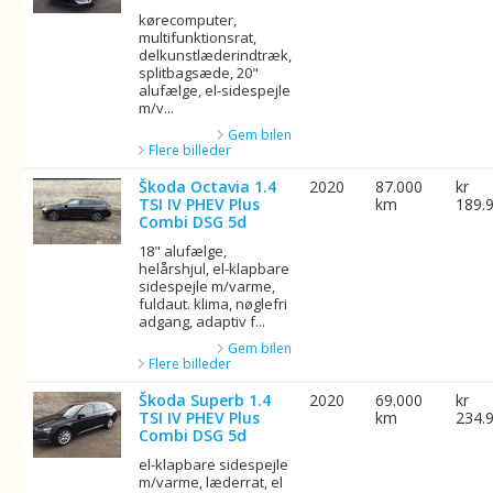
kørecomputer,
multifunktionsrat,
delkunstlæderindtræk,
splitbagsæde, 20"
alufælge, el-sidespejle
m/v...
Gem bilen
Flere billeder
Škoda Octavia 1.4
2020
87.000
kr
TSI IV PHEV Plus
km
189.
Combi DSG 5d
18" alufælge,
helårshjul, el-klapbare
sidespejle m/varme,
fuldaut. klima, nøglefri
adgang, adaptiv f...
Gem bilen
Flere billeder
Škoda Superb 1.4
2020
69.000
kr
TSI IV PHEV Plus
km
234.
Combi DSG 5d
el-klapbare sidespejle
m/varme, læderrat, el