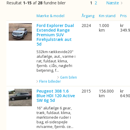
Resultat
1-15
af
28
fundne biler
1
2
Næste
Billede
Mærke & model
Årgang
Km stand
Pris
Ford Explorer Dual
2024
1.000
kr
Extended Range
km
349.
Premium SUV
Firehjulstræk aut
5d
532km rækkevide20"
alufælge, aut., varme i
rat, fuldaut. klima,
fjernb. c.lås, nøglefri
betjening, f...
Gem bilen
Flere billeder
Peugeot 308 1.6
2015
156.000
kr
Blue HDI 120 Active
km
64.9
SW 6g 5d
16" alufælge 6 gear,
træk, fuldaut. klima,
mørktonede ruder i
bag, el-sidespejle
m/varme, fjernb. ce...