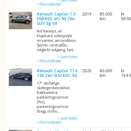
Gem bilen
Flere billeder
Renault Captur 1.5
2019
85.000
kr
ENERGY dCi 90 Zen
km
99.9
SUV 5g 5d
led kørelys, el-
klapbare sidespejle
m/varme, aircondition,
fjernb. centrallås,
nøglefri adgang, fart...
Gem bilen
Flere billeder
Renault Captur TCe
2020
80.000
kr
130 Zen SUV EDC 5d
km
164.
17" alufælge,
skiltegenkendelse,
bakkamera,
parkeringssensor
(for),
parkeringssensor
(bag), isofix, ...
Gem bilen
Flere billeder