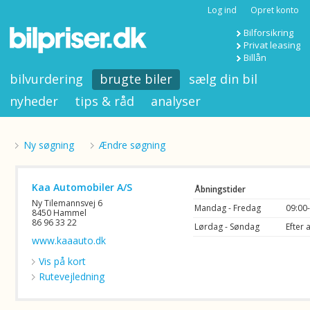
Log ind
Opret konto
Bilforsikring
Privat leasing
Billån
bilvurdering
brugte biler
sælg din bil
nyheder
tips & råd
analyser
Ny søgning
Ændre søgning
Kaa Automobiler A/S
Åbningstider
Ny Tilemannsvej 6
Mandag - Fredag
09:00
8450 Hammel
86 96 33 22
Lørdag - Søndag
Efter 
www.kaaauto.dk
Vis på kort
Rutevejledning