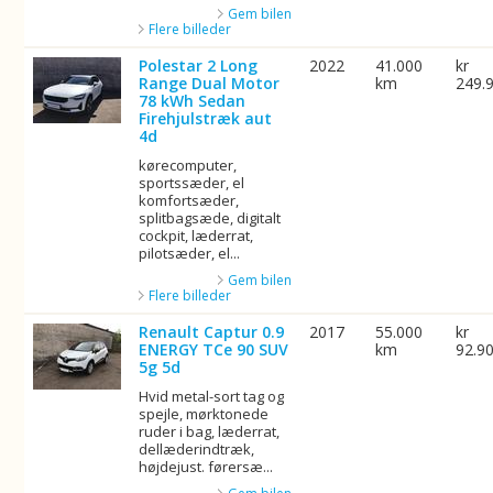
Gem bilen
Flere billeder
Polestar 2 Long
2022
41.000
kr
Range Dual Motor
km
249.
78 kWh Sedan
Firehjulstræk aut
4d
kørecomputer,
sportssæder, el
komfortsæder,
splitbagsæde, digitalt
cockpit, læderrat,
pilotsæder, el...
Gem bilen
Flere billeder
Renault Captur 0.9
2017
55.000
kr
ENERGY TCe 90 SUV
km
92.9
5g 5d
Hvid metal-sort tag og
spejle, mørktonede
ruder i bag, læderrat,
dellæderindtræk,
højdejust. førersæ...