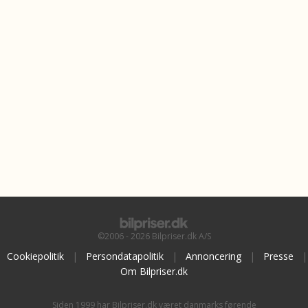
©2006 - 2026 Bilpriser.dk A/S
Cookiepolitik
|
Persondatapolitik
|
Annoncering
|
Presse
|
Om Bilpriser.dk
Siden 1999 har Bilpriser.dk været danmarks førende