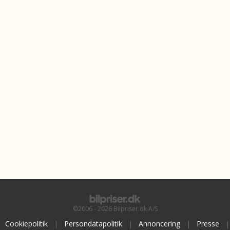
©2006 - 2026 Bilpriser.dk A/S
Cookiepolitik
|
Persondatapolitik
|
Annoncering
|
Presse
|