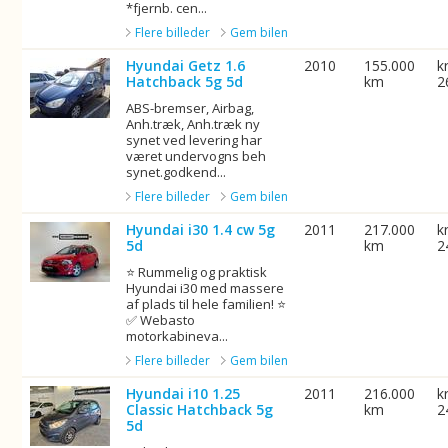
*fjernb. cen...
Flere billeder
Gem bilen
Hyundai Getz 1.6
2010
155.000
k
Hatchback 5g 5d
km
2
ABS-bremser, Airbag,
Anh.træk, Anh.træk ny
synet ved levering har
været undervogns beh
synet.godkend...
Flere billeder
Gem bilen
Hyundai i30 1.4 cw 5g
2011
217.000
k
5d
km
2
⭐ Rummelig og praktisk
Hyundai i30 med massere
af plads til hele familien! ⭐
✅ Webasto
motorkabineva...
Flere billeder
Gem bilen
Hyundai i10 1.25
2011
216.000
k
Classic Hatchback 5g
km
2
5d