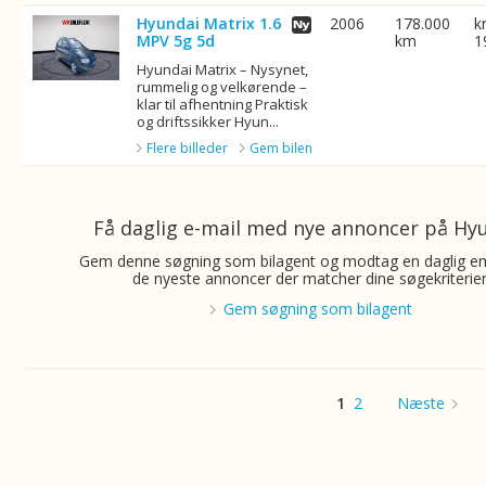
Hyundai Matrix 1.6
2006
178.000
k
MPV 5g 5d
km
1
Hyundai Matrix – Nysynet,
rummelig og velkørende –
klar til afhentning Praktisk
og driftssikker Hyun...
Flere billeder
Gem bilen
Få daglig e-mail med nye annoncer på Hy
Gem denne søgning som bilagent og modtag en daglig e
de nyeste annoncer der matcher dine søgekriterier
Gem søgning som bilagent
1
2
Næste