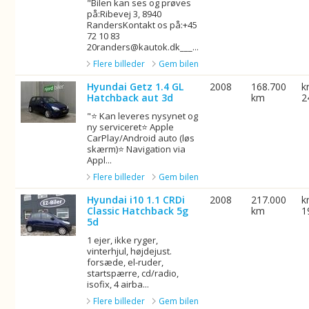
"Bilen kan ses og prøves
på:Ribevej 3, 8940
RandersKontakt os på:+45
72 10 83
20randers@kautok.dk___...
Flere billeder
Gem bilen
Hyundai Getz 1.4 GL
2008
168.700
k
Hatchback aut 3d
km
2
"⭐ Kan leveres nysynet og
ny serviceret⭐ Apple
CarPlay/Android auto (løs
skærm)⭐ Navigation via
Appl...
Flere billeder
Gem bilen
Hyundai i10 1.1 CRDi
2008
217.000
k
Classic Hatchback 5g
km
1
5d
1 ejer, ikke ryger,
vinterhjul, højdejust.
forsæde, el-ruder,
startspærre, cd/radio,
isofix, 4 airba...
Flere billeder
Gem bilen