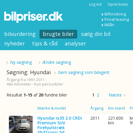
Log ind
Opret konto
Bilforsikring
Privat leasing
Billån
bilvurdering
brugte biler
sælg din bil
nyheder
tips & råd
analyser
Ny søgning
Ændre søgning
Søgning: Hyundai
Gem søgning som bilagent
Årgang fra 1991-2011 -
Alle Kilometer - Kun personbiler
Resultat
1-15
af
20
fundne biler
1
2
Næste
Billede
Mærke & model
Årgang
Km stand
P
Hyundai ix35 2.0 CRDi
2011
221.600
k
Premium SUV
km
9
Firehjulstræk
Shiftronic 5d