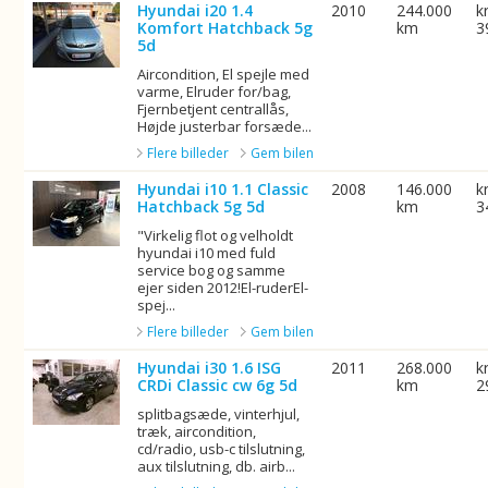
Hyundai i20 1.4
2010
244.000
k
Komfort Hatchback 5g
km
3
5d
Aircondition, El spejle med
varme, Elruder for/bag,
Fjernbetjent centrallås,
Højde justerbar forsæde...
Flere billeder
Gem bilen
Hyundai i10 1.1 Classic
2008
146.000
k
Hatchback 5g 5d
km
3
"Virkelig flot og velholdt
hyundai i10 med fuld
service bog og samme
ejer siden 2012!El-ruderEl-
spej...
Flere billeder
Gem bilen
Hyundai i30 1.6 ISG
2011
268.000
k
CRDi Classic cw 6g 5d
km
2
splitbagsæde, vinterhjul,
træk, aircondition,
cd/radio, usb-c tilslutning,
aux tilslutning, db. airb...