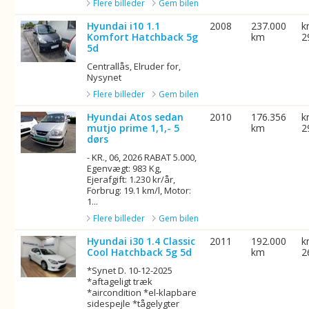
Flere billeder
Gem bilen
Hyundai i10 1.1
2008
237.000
k
Komfort Hatchback 5g
km
2
5d
Centrallås, Elruder for,
Nysynet
Flere billeder
Gem bilen
Hyundai Atos sedan
2010
176.356
k
mutjo prime 1,1,- 5
km
2
dørs
- KR., 06, 2026 RABAT 5.000,
Egenvægt: 983 Kg,
Ejerafgift: 1.230 kr/år,
Forbrug: 19.1 km/l, Motor:
1...
Flere billeder
Gem bilen
Hyundai i30 1.4 Classic
2011
192.000
k
Cool Hatchback 5g 5d
km
2
*Synet D. 10-12-2025
*aftageligt træk
*aircondition *el-klapbare
sidespejle *tågelygter