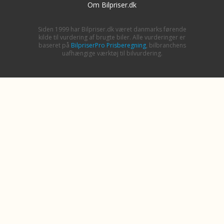
Om Bilpriser.dk
Siden 1999 har Bilpriser.dk været danmarks førende
kilde til vurdering af brugte biler. Alle vurderinger er
baseret på
BilpriserPro Prisberegning
, bilbranchens
uafhængige værktøj til bilvurdering.