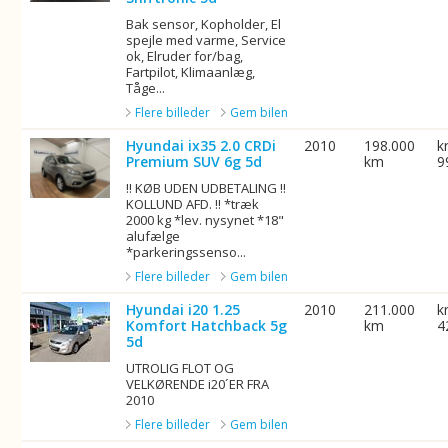
Bak sensor, Kopholder, El
spejle med varme, Service
ok, Elruder for/bag,
Fartpilot, Klimaanlæg,
Tåge...
Flere billeder
Gem bilen
Hyundai ix35 2.0 CRDi
2010
198.000
k
Premium SUV 6g 5d
km
9
!! KØB UDEN UDBETALING !!
KOLLUND AFD. !! *træk
2000 kg *lev. nysynet *18"
alufælge
*parkeringssenso...
Flere billeder
Gem bilen
Hyundai i20 1.25
2010
211.000
k
Komfort Hatchback 5g
km
4
5d
UTROLIG FLOT OG
VELKØRENDE i20´ER FRA
2010
Flere billeder
Gem bilen