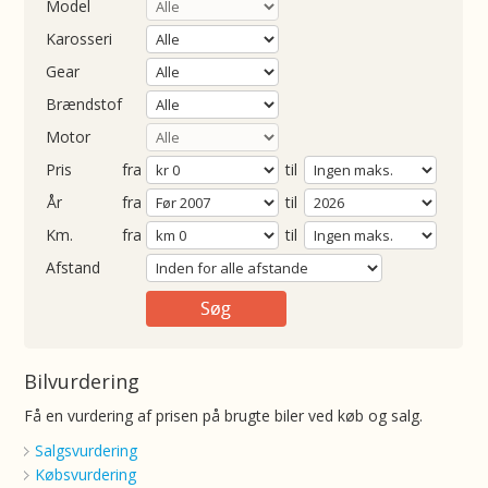
Model
Karosseri
Gear
Brændstof
Motor
Pris
fra
til
Årgang
fra
til
ometer
fra
til
Afstand
Bilvurdering
Få en vurdering af prisen på brugte biler ved køb og salg.
Salgsvurdering
Købsvurdering