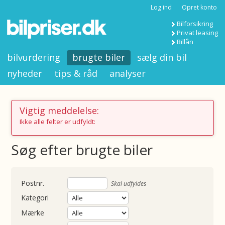
Log ind
Opret konto
Bilforsikring
Privat leasing
Billån
bilvurdering
brugte biler
sælg din bil
nyheder
tips & råd
analyser
Vigtig meddelelse:
Ikke alle felter er udfyldt:
Søg efter brugte biler
nummer
Skal udfyldes
Kategori
Mærke