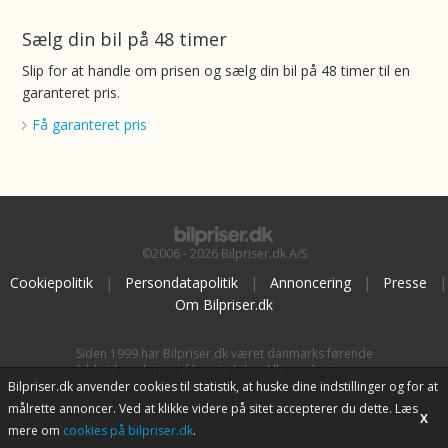
Sælg din bil på 48 timer
Slip for at handle om prisen og sælg din bil på 48 timer til en
garanteret pris.
Få garanteret pris
©2006 - 2026 Bilpriser.dk A/S
Cookiepolitik
|
Persondatapolitik
|
Annoncering
|
Presse
|
Om Bilpriser.dk
Siden 1999 har Bilpriser.dk været danmarks førende
kilde til vurdering af brugte biler. Alle vurderinger er
baseret på
BilpriserPro Prisberegning
, bilbranchens
Bilpriser.dk anvender cookies til statistik, at huske dine indstillinger og for at
uafhængige værktøj til bilvurdering.
målrette annoncer. Ved at klikke videre på sitet accepterer du dette. Læs
X
mere om
cookies på bilpriser.dk
.