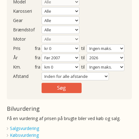
Model
Karosseri
Gear
Brændstof
Motor
Pris
fra
til
Årgang
fra
til
ometer
fra
til
Afstand
Bilvurdering
Få en vurdering af prisen på brugte biler ved køb og salg.
Salgsvurdering
Købsvurdering