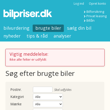
Log ind
Opret konto
Bilforsikring
Privat leasing
Billån
bilvurdering
brugte biler
sælg din bil
nyheder
tips & råd
analyser
Vigtig meddelelse:
Ikke alle felter er udfyldt:
Søg efter brugte biler
nummer
Skal udfyldes
Kategori
Mærke