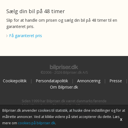
Sælg din bil på 48 timer
Slip for at handle om prisen og sælg din bil på 48 timer til en
garanteret pris.
Få garanteret pris
©2006 - 2026 Bilpriser.dk A/S
Cookiepolitik
|
Persondatapolitik
|
Annoncering
|
Presse
|
Om Bilpriser.dk
Siden 1999 har Bilpriser.dk været danmarks førende
kilde til vurdering af brugte biler. Alle vurderinger er
baseret på
BilpriserPro Prisberegning
, bilbranchens
Bilpriser.dk anvender cookies til statistik, at huske dine indstillinger og for at
uafhængige værktøj til bilvurdering.
målrette annoncer. Ved at klikke videre på sitet accepterer du dette. Læs
X
mere om
cookies på bilpriser.dk
.