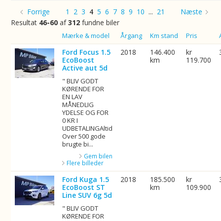
Forrige
1
2
3
4
5
6
7
8
9
10
...
21
Næste
Resultat
46-60
af
312
fundne biler
Billede
Mærke & model
Årgang
Km stand
Pris
Ford Focus 1.5
2018
146.400
kr
EcoBoost
km
119.700
Active aut 5d
" BLIV GODT
KØRENDE FOR
EN LAV
MÅNEDLIG
YDELSE OG FOR
0 KR I
UDBETALINGAltid
Over 500 gode
brugte bi...
Gem bilen
Flere billeder
Ford Kuga 1.5
2018
185.500
kr
EcoBoost ST
km
109.900
Line SUV 6g 5d
" BLIV GODT
KØRENDE FOR