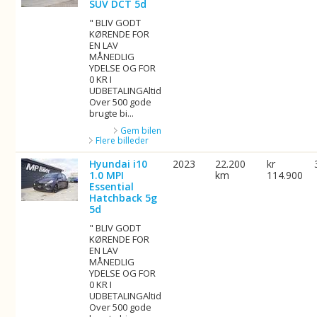
SUV DCT 5d
" BLIV GODT
KØRENDE FOR
EN LAV
MÅNEDLIG
YDELSE OG FOR
0 KR I
UDBETALINGAltid
Over 500 gode
brugte bi...
Gem bilen
Flere billeder
Hyundai i10
2023
22.200
kr
1.0 MPI
km
114.900
Essential
Hatchback 5g
5d
" BLIV GODT
KØRENDE FOR
EN LAV
MÅNEDLIG
YDELSE OG FOR
0 KR I
UDBETALINGAltid
Over 500 gode