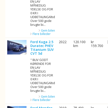
EN LAV
MÅNEDLIG
YDELSE OG FOR
0 KR I
UDBETALINGAltid
Over 500 gode
brugte bi...
Gem bilen
Flere billeder
Ford Kuga 2.5
2022
120.100
kr
Duratec PHEV
km
159.700
Titanium SUV
CVT 5d
" BLIV GODT
KØRENDE FOR
EN LAV
MÅNEDLIG
YDELSE OG FOR
0 KR I
UDBETALINGAltid
Over 500 gode
brugte bi...
Gem bilen
Flere billeder
Ford Mondeo
2019
78.400
kr