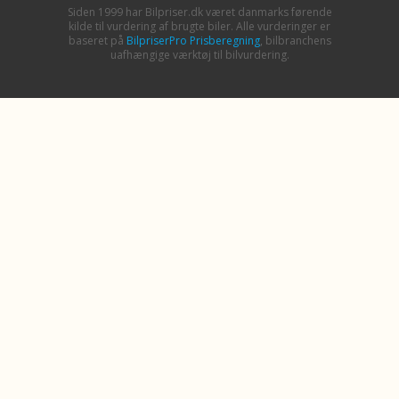
Siden 1999 har Bilpriser.dk været danmarks førende
kilde til vurdering af brugte biler. Alle vurderinger er
baseret på
BilpriserPro Prisberegning
, bilbranchens
uafhængige værktøj til bilvurdering.