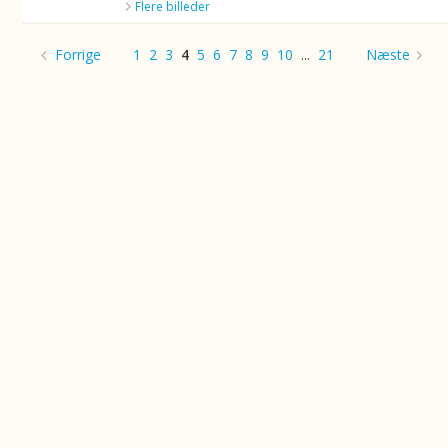
Flere billeder
Forrige
1
2
3
4
5
6
7
8
9
10
...
21
Næste