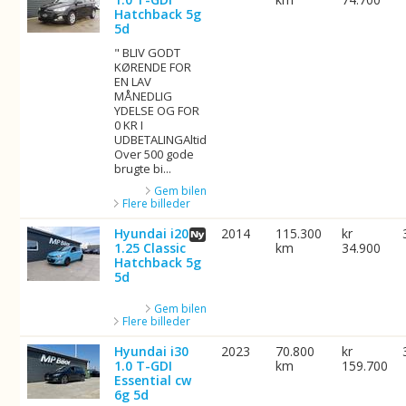
Hatchback 5g
5d
" BLIV GODT
KØRENDE FOR
EN LAV
MÅNEDLIG
YDELSE OG FOR
0 KR I
UDBETALINGAltid
Over 500 gode
brugte bi...
Gem bilen
Flere billeder
Hyundai i20
2014
115.300
kr
1.25 Classic
km
34.900
Hatchback 5g
5d
Gem bilen
Flere billeder
Hyundai i30
2023
70.800
kr
1.0 T-GDI
km
159.700
Essential cw
6g 5d