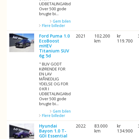
UDBETALINGAltid
Over 500 gode
brugte bi...
Gem bilen
Flere billeder
Ford Puma 1.0
2021
102.200
kr
EcoBoost
km
119.700
mHEV
Titanium SUV
6g 5d
" BLIV GODT
KØRENDE FOR
EN LAV
MÅNEDLIG
YDELSE OG FOR
0 KR I
UDBETALINGAltid
Over 500 gode
brugte bi...
Gem bilen
Flere billeder
Hyundai
2022
83.000
kr
Bayon 1.0 T-
km
134.900
GDI Essential