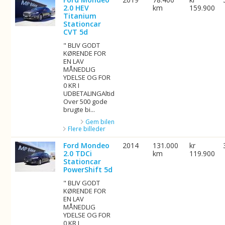
2.0 HEV
km
159.900
Titanium
Stationcar
CVT 5d
" BLIV GODT
KØRENDE FOR
EN LAV
MÅNEDLIG
YDELSE OG FOR
0 KR I
UDBETALINGAltid
Over 500 gode
brugte bi...
Gem bilen
Flere billeder
Ford Mondeo
2014
131.000
kr
2.0 TDCi
km
119.900
Stationcar
PowerShift 5d
" BLIV GODT
KØRENDE FOR
EN LAV
MÅNEDLIG
YDELSE OG FOR
0 KR I