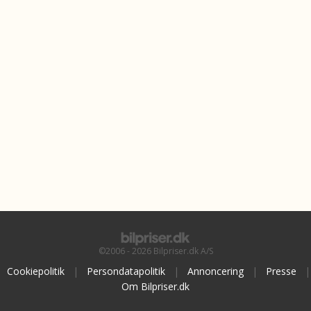
©2006 - 2026 Bilpriser.dk A/S
Cookiepolitik
|
Persondatapolitik
|
Annoncering
|
Presse
|
Om Bilpriser.dk