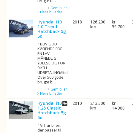
brugte bi...
Gem bilen
Flere billeder
Hyundai i10
2018
126.200
kr
1.0 Trend
km
59.700
Hatchback 5g
5d
" BLIV GODT
KØRENDE FOR
EN LAV
MÅNEDLIG
YDELSE OG FOR
0 KR I
UDBETALINGAltid
Over 500 gode
brugte bi...
Gem bilen
Flere billeder
Hyundai i10
2010
213.300
kr
1.25 Classic
km
14.900
Hatchback 5g
5d
" Vi har bilen,
der passer til