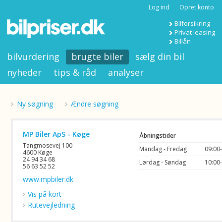
Log ind
Opret konto
Bilforsikring
Privat leasing
Billån
bilvurdering
brugte biler
sælg din bil
nyheder
tips & råd
analyser
Ny søgning
Ændre søgning
MP Biler ApS - Køge
Åbningstider
Tangmosevej 100
Mandag - Fredag
09:00
4600 Køge
24 94 34 68
Lørdag - Søndag
10:00
56 63 52 52
www.mpbiler.dk
Vis på kort
Rutevejledning