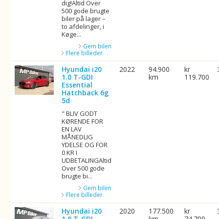
dig!Altid Over
500 gode brugte
biler på lager –
to afdelinger, i
Køge...
Gem bilen
Flere billeder
Hyundai i20
2022
94.900
kr
1.0 T-GDI
km
119.700
Essential
Hatchback 6g
5d
" BLIV GODT
KØRENDE FOR
EN LAV
MÅNEDLIG
YDELSE OG FOR
0 KR I
UDBETALINGAltid
Over 500 gode
brugte bi...
Gem bilen
Flere billeder
Hyundai i20
2020
177.500
kr
1.0 T-GDI
km
74.700