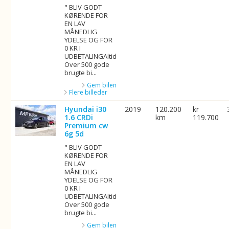
" BLIV GODT
KØRENDE FOR
EN LAV
MÅNEDLIG
YDELSE OG FOR
0 KR I
UDBETALINGAltid
Over 500 gode
brugte bi...
Gem bilen
Flere billeder
Hyundai i30
2019
120.200
kr
1.6 CRDi
km
119.700
Premium cw
6g 5d
" BLIV GODT
KØRENDE FOR
EN LAV
MÅNEDLIG
YDELSE OG FOR
0 KR I
UDBETALINGAltid
Over 500 gode
brugte bi...
Gem bilen