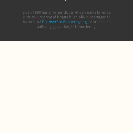
Siden 1999 har Bilpriser.dk været danmarks førende
kilde til vurdering af brugte biler. Alle vurderinger er
baseret på
BilpriserPro Prisberegning
, bilbranchens
uafhængige værktøj til bilvurdering.