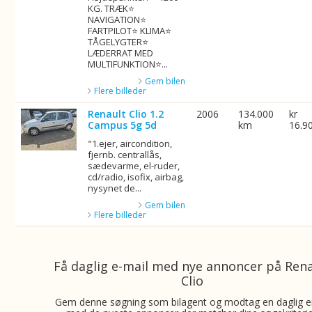
KG. TRÆK⭐
NAVIGATION⭐
FARTPILOT⭐ KLIMA⭐
TÅGELYGTER⭐
LÆDERRAT MED
MULTIFUNKTION⭐...
Gem bilen
Flere billeder
Renault Clio 1.2
2006
134.000
kr
Campus 5g 5d
km
16.9
"1.ejer, aircondition,
fjernb. centrallås,
sædevarme, el-ruder,
cd/radio, isofix, airbag,
nysynet de...
Gem bilen
Flere billeder
Få daglig e-mail med nye annoncer på Ren
Clio
Gem denne søgning som bilagent og modtag en daglig e