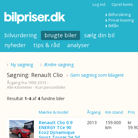
Log ind
Opret konto
Bilforsikring
Privat leasing
Billån
bilvurdering
brugte biler
sælg din bil
nyheder
tips & råd
analyser
Ny søgning
Ændre søgning
Søgning: Renault Clio
Gem søgning som bilagent
Årgang fra 1993-2013 -
Alle Kilometer - Kun personbiler
Resultat
1-4
af
4
fundne biler
Billede
Mærke & model
Årgang
Km stand
Pris
Renault Clio 0.9
2013
159.000
kr
ENERGY TCe 90
km
59.9
Eco2 Dynamique
Sport Tourer 5g 5d