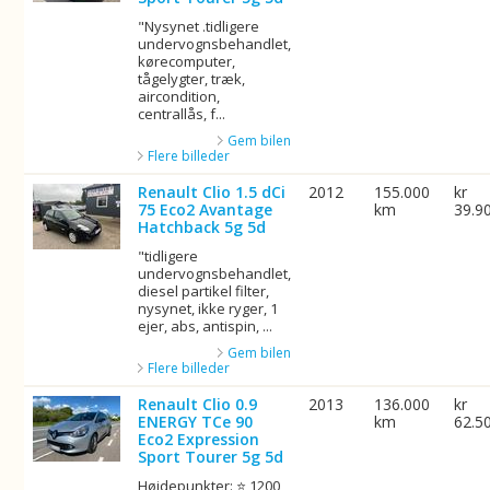
"Nysynet .tidligere
undervognsbehandlet,
kørecomputer,
tågelygter, træk,
aircondition,
centrallås, f...
Gem bilen
Flere billeder
Renault Clio 1.5 dCi
2012
155.000
kr
75 Eco2 Avantage
km
39.9
Hatchback 5g 5d
"tidligere
undervognsbehandlet,
diesel partikel filter,
nysynet, ikke ryger, 1
ejer, abs, antispin, ...
Gem bilen
Flere billeder
Renault Clio 0.9
2013
136.000
kr
ENERGY TCe 90
km
62.5
Eco2 Expression
Sport Tourer 5g 5d
Højdepunkter: ⭐ 1200