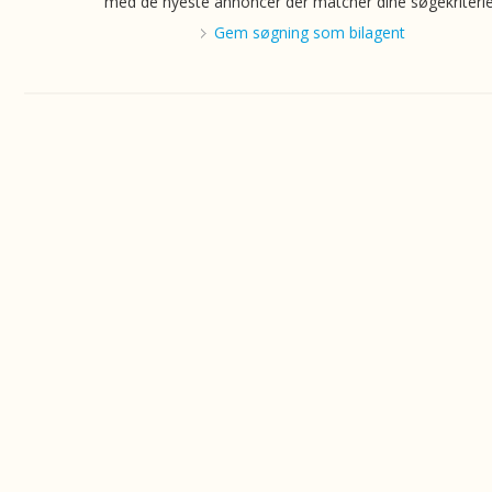
med de nyeste annoncer der matcher dine søgekriterie
Gem søgning som bilagent