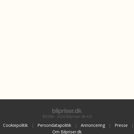
©2006 - 2026 Bilpriser.dk A/S
Cookiepolitik
|
Persondatapolitik
|
Annoncering
|
Presse
|
Om Bilpriser.dk