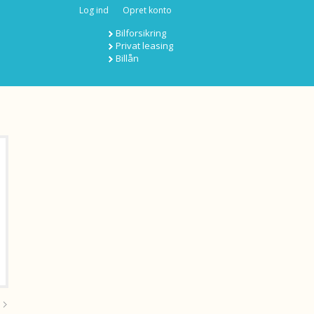
Log ind
Opret konto
Bilforsikring
Privat leasing
Billån