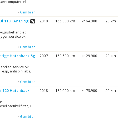
 kørecomputer, el-
Gem bilen
Di 110 FAP L1 5g
2010
165.000 km
kr 64.900
20 km
rvognsbehandlet,
 ryger, service ok,
Gem bilen
estige Hatchback 5g
2007
169.500 km
kr 29.900
20 km
andlet, service ok,
, esp, antispin, abs,
Gem bilen
Di 120 Hatchback
2018
185.000 km
kr 73.900
20 km
re
el partikel filter, 1
Gem bilen