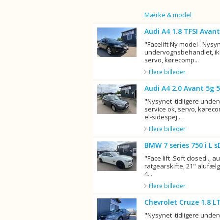
Billede
Mærke & model
Audi A4 1.8 TFSI Avant
"Facelift Ny model . Nysyn
undervognsbehandlet, ikk
servo, kørecomp...
Flere billeder
Audi A4 2.0 Avant 5g 
"Nysynet .tidligere unde
service ok, servo, køreco
el-sidespej...
Flere billeder
BMW 7 series 750 i L s
"Face lift .Soft closed ., a
ratgearskifte, 21" alufælge
4...
Flere billeder
Chevrolet Cruze 1.8 L
"Nysynet .tidligere unde