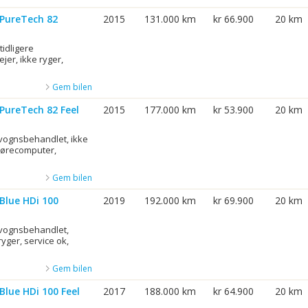
 PureTech 82
2015
131.000 km
kr 66.900
20 km
idligere
er, ikke ryger,
Gem bilen
 PureTech 82 Feel
2015
177.000 km
kr 53.900
20 km
rvognsbehandlet, ikke
 kørecomputer,
Gem bilen
 Blue HDi 100
2019
192.000 km
kr 69.900
20 km
rvognsbehandlet,
 ryger, service ok,
Gem bilen
Blue HDi 100 Feel
2017
188.000 km
kr 64.900
20 km