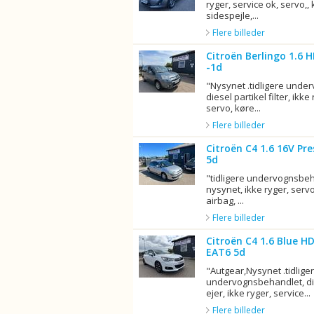
ryger, service ok, servo,,
sidespejle,...
Flere billeder
Citroën Berlingo 1.6 H
-1d
"Nysynet .tidligere unde
diesel partikel filter, ikke
servo, køre...
Flere billeder
Citroën C4 1.6 16V Pr
5d
"tidligere undervognsbeh
nysynet, ikke ryger, servo
airbag, ...
Flere billeder
Citroën C4 1.6 Blue H
EAT6 5d
"Autgear,Nysynet .tidlige
undervognsbehandlet, dies
ejer, ikke ryger, service...
Flere billeder