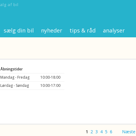
alg af bil
sælg din bil
nyheder
tips & råd
analyser
Åbningstider
Mandag - Fredag
10:00-18:00
Lørdag - Søndag
10:00-17:00
1
2
3
4
5
6
Næste