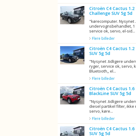
Citroën C4 Cactus 1.2
Challenge SUV 5g 5d
"kørecomputer. Nysynet .t
undervognsbehandlet, 1 ej
service ok, servo, el-sid...
Flere billeder
Citroën C4 Cactus 1.2
SUV 5g 5d
"Nysynet .tidligere unde
ryger, service ok, servo,
Bluetooth,, el...
Flere billeder
Citroën C4 Cactus 1.6
BlackLine SUV 5g 5d
"Nysynet .tidligere unde
diesel partikel filter, ikke
servo, køre...
Flere billeder
Citroën C4 Cactus 1.6 
SUV 5g 5d