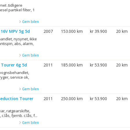
et .tidligere
el partikel filter, 1
Gem bilen
8 16V MPV 5g 5d
2007
153.000 km
kr 39.900
20 km
andlet, nysynet, ikke
antispin, abs, alarm,
Gem bilen
0 Tourer 6g 5d
2011
185.000 km
kr 53.900
20 km
rvognsbehandlet,
 ryger, service ok,
Gem bilen
Seduction Tourer
2011
250.000 km
kr 53.900
20 km
ear, ratgearskifte,
c.lås, fjernb. c.lås, f...
Gem bilen