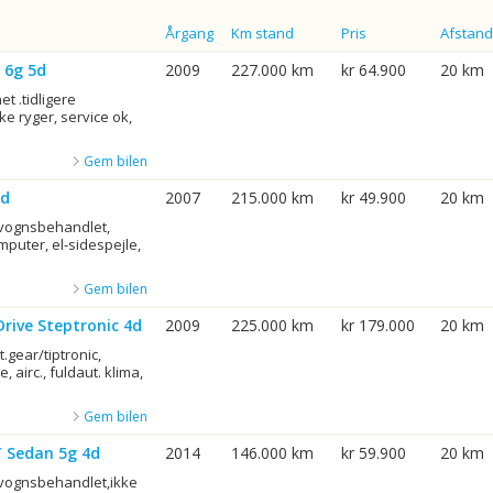
Årgang
Km stand
Pris
Afstand
 6g 5d
2009
227.000 km
kr 64.900
20 km
et .tidligere
e ryger, service ok,
Gem bilen
5d
2007
215.000 km
kr 49.900
20 km
rvognsbehandlet,
mputer, el-sidespejle,
Gem bilen
Drive Steptronic 4d
2009
225.000 km
kr 179.000
20 km
ut.gear/tiptronic,
, airc., fuldaut. klima,
Gem bilen
T Sedan 5g 4d
2014
146.000 km
kr 59.900
20 km
rvognsbehandlet,ikke