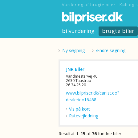
Vurdering af brugte biler - Køb og s
bilvurdering
brugte biler
Ny søgning
Ændre søgning
JNR Biler
Vandmestervej 40
2630 Taastrup
26 34 25 20
www.bilpriser.dk/carlist.do?
dealerid=16468
Vis på kort
Rutevejledning
Resultat
1-15
af
76
fundne biler