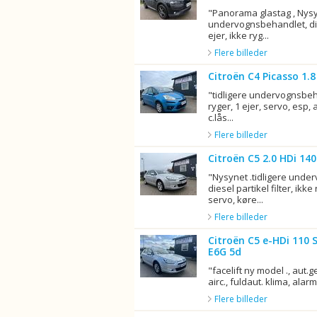
"Panorama glastag , Nysyn
undervognsbehandlet, dies
ejer, ikke ryg...
Flere billeder
Citroën C4 Picasso 1.
"tidligere undervognsbeh
ryger, 1 ejer, servo, esp, 
c.lås...
Flere billeder
Citroën C5 2.0 HDi 14
"Nysynet .tidligere unde
diesel partikel filter, ikke
servo, køre...
Flere billeder
Citroën C5 e-HDi 110 
E6G 5d
"facelift ny model ., aut.g
airc., fuldaut. klima, alarm, 
Flere billeder