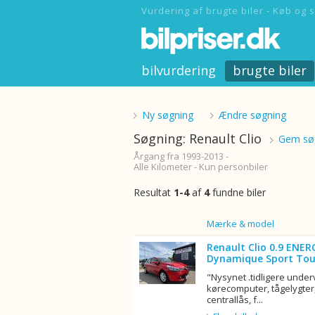
Vurdering af brugte biler - Køb og s
bilvurdering
brugte biler
Ny søgning
Ændre søgning
Søgning: Renault Clio
Gem søg
Årgang fra 1993-2013 -
Alle Kilometer - Kun personbiler
Resultat
1-4
af
4
fundne biler
Billede
Mærke & model
Renault Clio 0.9 ENER
Dynamique Sport Tou
"Nysynet .tidligere unde
kørecomputer, tågelygter,
centrallås, f...