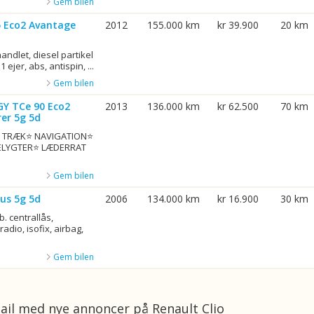
Gem bilen
75 Eco2 Avantage
2012
155.000 km
kr 39.900
20 km
ndlet, diesel partikel
1 ejer, abs, antispin, ...
Gem bilen
GY TCe 90 Eco2
2013
136.000 km
kr 62.500
70 km
er 5g 5d
G. TRÆK⭐ NAVIGATION⭐
ELYGTER⭐ LÆDERRAT
Gem bilen
us 5g 5d
2006
134.000 km
kr 16.900
30 km
b. centrallås,
adio, isofix, airbag,
Gem bilen
ail med nye annoncer på Renault Clio