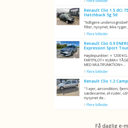
Flere billeder
Renault Clio 1.5 dCi 
Hatchback 5g 5d
"tidligere undervognsbeha
filter, nysynet, ikke ryger, 
Flere billeder
Renault Clio 0.9 ENER
Expression Sport Tour
Højdepunkter: ⭐ 1200 K
FARTPILOT⭐ KLIMA⭐ TÅG
MED MULTIFUNKTION⭐...
Flere billeder
Renault Clio 1.2 Camp
"1.ejer, aircondition, fjern
sædevarme, el-ruder, cd/r
nysynet de...
Flere billeder
Få daglig e-m