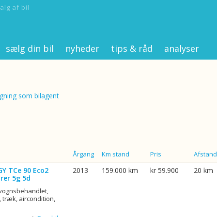
alg af bil
sælg din bil
nyheder
tips & råd
analyser
ning som bilagent
Årgang
Km stand
Pris
Afstand
GY TCe 90 Eco2
2013
159.000 km
kr 59.900
20 km
rer 5g 5d
rvognsbehandlet,
 træk, aircondition,