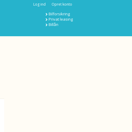
Log ind
Opret konto
Bilforsikring
Privat leasing
Billån