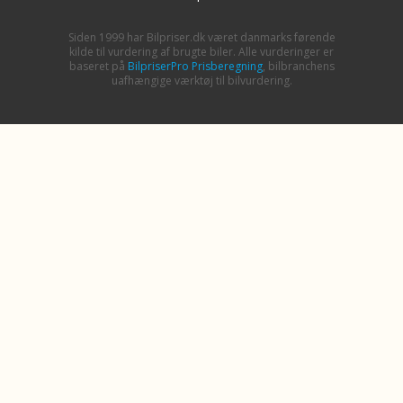
Siden 1999 har Bilpriser.dk været danmarks førende
kilde til vurdering af brugte biler. Alle vurderinger er
baseret på
BilpriserPro Prisberegning
, bilbranchens
uafhængige værktøj til bilvurdering.