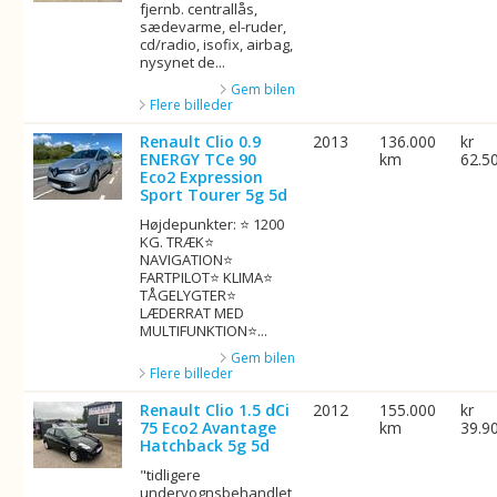
fjernb. centrallås,
sædevarme, el-ruder,
cd/radio, isofix, airbag,
nysynet de...
Gem bilen
Flere billeder
Renault Clio 0.9
2013
136.000
kr
ENERGY TCe 90
km
62.5
Eco2 Expression
Sport Tourer 5g 5d
Højdepunkter: ⭐ 1200
KG. TRÆK⭐
NAVIGATION⭐
FARTPILOT⭐ KLIMA⭐
TÅGELYGTER⭐
LÆDERRAT MED
MULTIFUNKTION⭐...
Gem bilen
Flere billeder
Renault Clio 1.5 dCi
2012
155.000
kr
75 Eco2 Avantage
km
39.9
Hatchback 5g 5d
"tidligere
undervognsbehandlet,