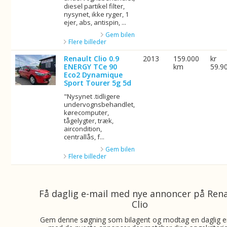
diesel partikel filter,
nysynet, ikke ryger, 1
ejer, abs, antispin, ...
Gem bilen
Flere billeder
Renault Clio 0.9
2013
159.000
kr
ENERGY TCe 90
km
59.9
Eco2 Dynamique
Sport Tourer 5g 5d
"Nysynet .tidligere
undervognsbehandlet,
kørecomputer,
tågelygter, træk,
aircondition,
centrallås, f...
Gem bilen
Flere billeder
Få daglig e-mail med nye annoncer på Ren
Clio
Gem denne søgning som bilagent og modtag en daglig e