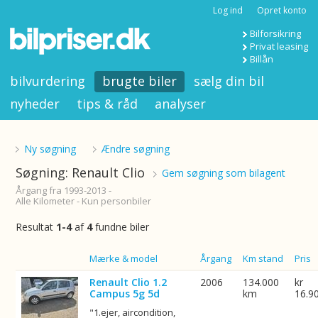
Log ind
Opret konto
Bilforsikring
Privat leasing
Billån
bilvurdering
brugte biler
sælg din bil
nyheder
tips & råd
analyser
Ny søgning
Ændre søgning
Søgning: Renault Clio
Gem søgning som bilagent
Årgang fra 1993-2013 -
Alle Kilometer - Kun personbiler
Resultat
1-4
af
4
fundne biler
Billede
Mærke & model
Årgang
Km stand
Pris
Renault Clio 1.2
2006
134.000
kr
Campus 5g 5d
km
16.9
"1.ejer, aircondition,