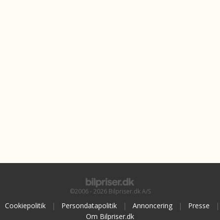
©2006 - 2026 Bilpriser.dk A/S
Cookiepolitik
|
Persondatapolitik
|
Annoncering
|
Presse
|
Om Bilpriser.dk