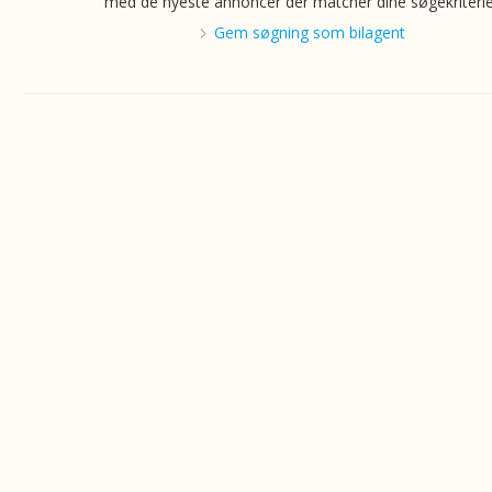
med de nyeste annoncer der matcher dine søgekriterie
Gem søgning som bilagent