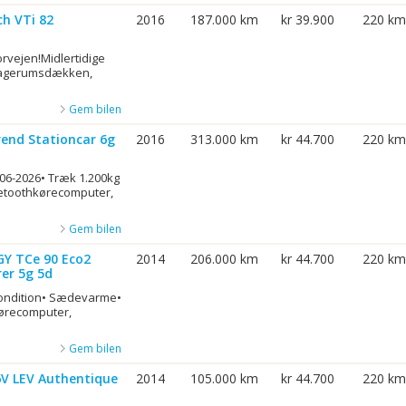
ch VTi 82
2016
187.000 km
kr 39.900
220 km
forvejen!Midlertidige
agagerumsdækken,
Gem bilen
rend Stationcar 6g
2016
313.000 km
kr 44.700
220 km
-06-2026• Træk 1.200kg
uetoothkørecomputer,
Gem bilen
GY TCe 90 Eco2
2014
206.000 km
kr 44.700
220 km
er 5g 5d
rcondition• Sædevarme•
kørecomputer,
Gem bilen
6V LEV Authentique
2014
105.000 km
kr 44.700
220 km