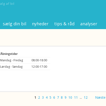
alg af bil
sælg din bil
nyheder
tips & råd
analyser
Åbningstider
Mandag - Fredag
08:00-18:00
Lørdag - Søndag
12:00-17:00
1
2
3
4
5
6
7
8
9
10
11
...
12
Næste