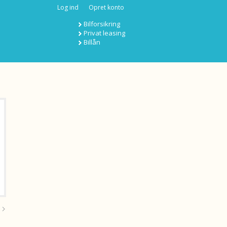
Log ind
Opret konto
Bilforsikring
Privat leasing
Billån