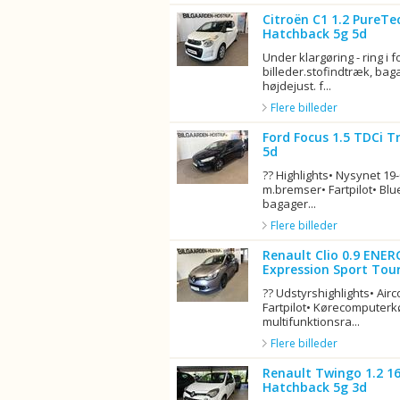
Citroën C1 1.2 PureTe
Hatchback 5g 5d
Under klargøring - ring i 
billeder.stofindtræk, b
højdejust. f...
Flere billeder
Ford Focus 1.5 TDCi T
5d
?? Highlights• Nysynet 19
m.bremser• Fartpilot• Bl
bagager...
Flere billeder
Renault Clio 0.9 ENER
Expression Sport Tour
?? Udstyrshighlights• Ai
Fartpilot• Kørecomputer
multifunktionsra...
Flere billeder
Renault Twingo 1.2 1
Hatchback 5g 3d