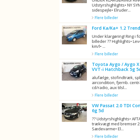
UNDER KLARGØRING! RING
Udstyrshighlights• NY SY
sidespejle• Elruder...
Flere billeder
Ford Ka/Ka+ 1.2 Tren
Under klargøring! Ring i f
billeder ?? Highlights• Le
km/l• ...
Flere billeder
Toyota Aygo / Aygo X 
VVT-i Hatchback 5g 5
alufælge, stofindtræk, s
aircondition, fjernb. centr
cd/radio, aux tilsl...
Flere billeder
VW Passat 2.0 TDI Co
6g 5d
?? Udstyrshighlights• AF
trækvægt med bremser 200
Sædevarme• El...
Flere billeder