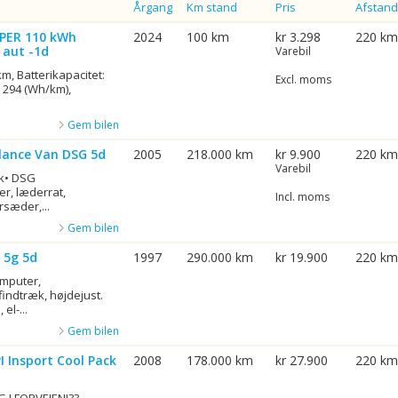
Årgang
Km stand
Pris
Afstand
MPER 110 kWh
2024
100 km
kr 3.298
220 km
 aut -1d
Varebil
m, Batterikapacitet:
Excl. moms
 294 (Wh/km),
Gem bilen
ylance Van DSG 5d
2005
218.000 km
kr 9.900
220 km
Varebil
æk• DSG
r, læderrat,
Incl. moms
rsæder,...
Gem bilen
 5g 5d
1997
290.000 km
kr 19.900
220 km
mputer,
ndtræk, højdejust.
el-...
Gem bilen
I Insport Cool Pack
2008
178.000 km
kr 27.900
220 km