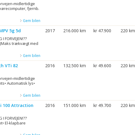
orvejen-midlertidige
6kørecomputer, fjernb.
Gem bilen
 MPV 5g 5d
2017
216.000 km
kr 47.900
220 km
 I FORVEJEN!??
! (Maks trækvægt med
Gem bilen
ch VTi 82
2016
132.500 km
kr 49.600
220 km
orvejen-midlertidige
hts• Automatisk lys•
Gem bilen
i 100 Attraction
2016
151.000 km
kr 49.700
220 km
 I FORVEJEN!??
ot• El-klapbare