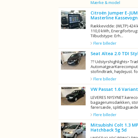
Billede
Mærke & model
Citroën Jumper E-JU
Masterline Kassevogn
Rækkevidde: (WLTP) 424 k
110,0 kWh, Energiforbrug:
Tilbudstype: Erh...
Flere billeder
Seat Altea 2.0 TDI St
?? Udstyrshighlights• Tr
AutomatgearKørecompute
stofindtræk, højdejust. fo
Flere billeder
VW Passat 1.6 Variant
LEVERES NYSYNET.køreco
bagagerumsdækken, stofi
førersæde, splitbagsæde, 
Flere billeder
Mitsubishi Colt 1.3 MP
Hatchback 5g 5d