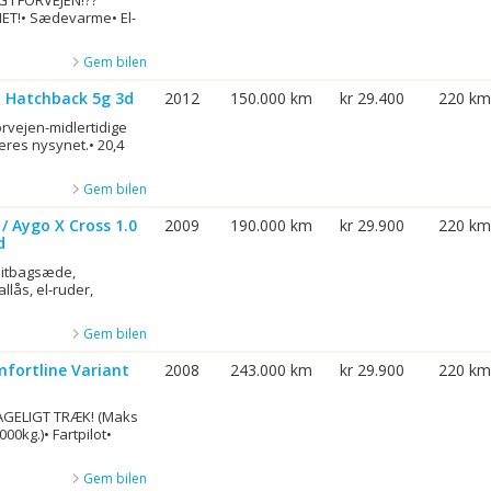
 I FORVEJEN!??
NET!• Sædevarme• El-
Gem bilen
d Hatchback 5g 3d
2012
150.000 km
kr 29.400
220 km
orvejen-midlertidige
veres nysynet.• 20,4
Gem bilen
/ Aygo X Cross 1.0
2009
190.000 km
kr 29.900
220 km
d
plitbagsæde,
allås, el-ruder,
Gem bilen
mfortline Variant
2008
243.000 km
kr 29.900
220 km
TAGELIGT TRÆK! (Maks
0kg.)• Fartpilot•
Gem bilen