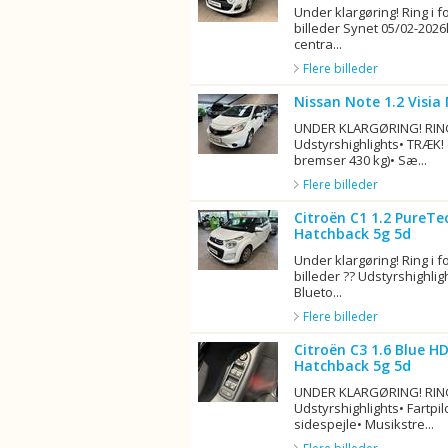
Under klargøring! Ring i f
billeder Synet 05/02-202
centra...
Flere billeder
Nissan Note 1.2 Visia
UNDER KLARGØRING! RING
Udstyrshighlights• TRÆK
bremser 430 kg)• Sæ...
Flere billeder
Citroën C1 1.2 PureTe
Hatchback 5g 5d
Under klargøring! Ring i f
billeder ?? Udstyrshighlig
Blueto...
Flere billeder
Citroën C3 1.6 Blue HD
Hatchback 5g 5d
UNDER KLARGØRING! RING
Udstyrshighlights• Fartpil
sidespejle• Musikstre...