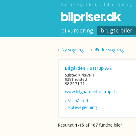
Vurdering af brugte biler - Køb og s
bilvurdering
brugte biler
Ny søgning
Ændre søgning
Bilgården Hostrup A/S
Sulsted Kirkevej 1
9381 Sulsted
98 29 71 77
www.bilgaardenhostrup.dk
Vis på kort
Rutevejledning
Resultat
1-15
af
167
fundne biler