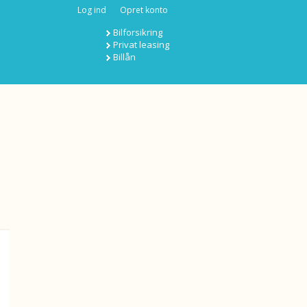
Log ind
Opret konto
Bilforsikring
Privat leasing
Billån