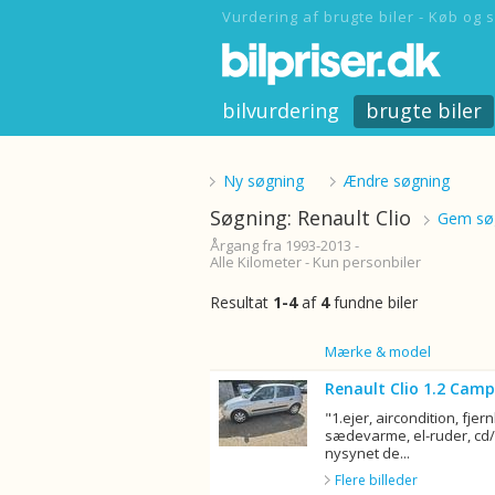
Vurdering af brugte biler - Køb og s
bilvurdering
brugte biler
Ny søgning
Ændre søgning
Søgning: Renault Clio
Gem søg
Årgang fra 1993-2013 -
Alle Kilometer - Kun personbiler
Resultat
1-4
af
4
fundne biler
Billede
Mærke & model
Renault Clio 1.2 Camp
"1.ejer, aircondition, fjern
sædevarme, el-ruder, cd/r
nysynet de...
Flere billeder