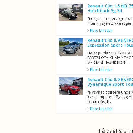
Renault Clio 1.5 dCi 
Hatchback 5g 5d
"tidligere undervognsbeha
filter, nysynet, ikke ryger, 
Flere billeder
Renault Clio 0.9 ENER
Expression Sport Tour
Højdepunkter: ⭐ 1200 K
FARTPILOT⭐ KLIMA⭐ TÅG
MED MULTIFUNKTION⭐...
Flere billeder
Renault Clio 0.9 ENER
Dynamique Sport Tou
"Nysynet .tidligere unde
kørecomputer, tågelygter,
centrallås, f...
Flere billeder
Få daglig e-m