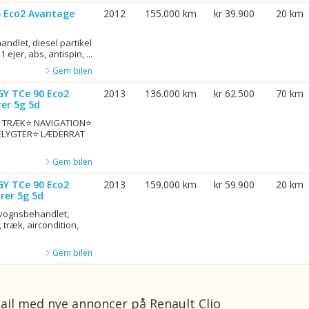
75 Eco2 Avantage
2012
155.000 km
kr 39.900
20 km
ndlet, diesel partikel
1 ejer, abs, antispin, ...
Gem bilen
GY TCe 90 Eco2
2013
136.000 km
kr 62.500
70 km
er 5g 5d
G. TRÆK⭐ NAVIGATION⭐
ELYGTER⭐ LÆDERRAT
Gem bilen
GY TCe 90 Eco2
2013
159.000 km
kr 59.900
20 km
rer 5g 5d
rvognsbehandlet,
 træk, aircondition,
Gem bilen
ail med nye annoncer på Renault Clio