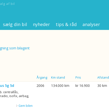
alg af bil
sælg din bil
nyheder
tips & råd
analyser
ning som bilagent
Årgang
Km stand
Pris
Afstand
us 5g 5d
2006
134.000 km
kr 16.900
30 km
b. centrallås,
adio, isofix, airbag,
Gem bilen